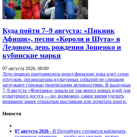
Куда пойти 7–9 августа: «Пикник
Афиши», песни «Короля и Шута» в
Ледовом, день рождения Зощенко и
кубинские марки
07 августа 2026, 08:00
Лето решило притормозить перед финалом: пока идет сезон
отпусков, организаторы культурных событий не слишком
загружают горожан творческими активностями. В выходные
7–9 августа «Фонтанка» нашла не так много новых идей для
культурного досуга — но, возможно, самое время уделить
внимание ранее открытым выставкам или почитать книги.
Новости
07 августа 2026
- В Петербурге готовятся наблюдать
солнечное затмение — чтобы его увидеть, нужно