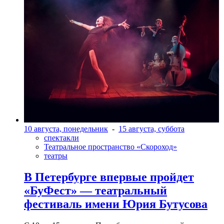
10 августа, понедельник
-
15 августа, суббота
спектакли
Театральное пространство «Скороход»
театры
В Петербурге впервые пройдет
«БуФест» — театральный
фестиваль имени Юрия Бутусова