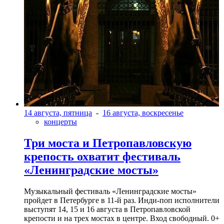
14 августа, пятница
-
16 августа, воскресенье
концерты
Три моста и Петропавловскую
крепость охватит фестиваль
«Ленинградские мосты»
Музыкальный фестиваль «Ленинградские мосты»
пройдет в Петербурге в 11-й раз. Инди-поп исполнители
выступят 14, 15 и 16 августа в Петропавловской
крепости и на трех мостах в центре. Вход свободный. 0+