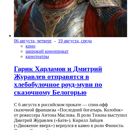
06 августа, четверг
-
19 августа, среда
кино
широкий кинопрокат
кинотеатры
Гарик Харламов и Дмитрий
Журавлев отправятся в
хлебобулочное роуд-муви по
сказочному Белогорью
С 6 августа в российском прокате — спин-офф
сказочной франшизы «Последний богатырь. Колобок»
от режиссера Антона Маслова. В роли Тихона выступил
Дмитрий Журавлев («Батя»). Кирилл Зайцев
(«Движение вверх») вернулся в камео в роли Финиста-