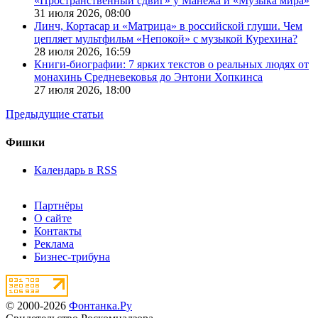
«Пространственный сдвиг» у Манежа и «Музыка мира»
31 июля 2026,
08:00
Линч, Кортасар и «Матрица» в российской глуши. Чем
цепляет мультфильм «Непокой» с музыкой Курехина?
28 июля 2026,
16:59
Книги-биографии: 7 ярких текстов о реальных людях от
монахинь Средневековья до Энтони Хопкинса
27 июля 2026,
18:00
Предыдущие статьи
Фишки
Календарь в RSS
Партнёры
О сайте
Контакты
Реклама
Бизнес-трибуна
© 2000-2026
Фонтанка.Ру