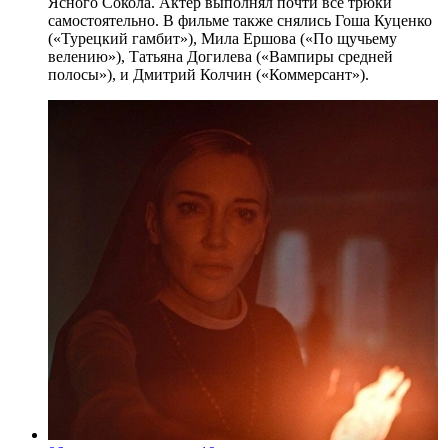
Ясного Сокола. Актер выполнял почти все трюки
самостоятельно. В фильме также снялись Гоша Куценко
(«Турецкий гамбит»), Мила Ершова («По щучьему
велению»), Татьяна Догилева («Вампиры средней
полосы»), и Дмитрий Колчин («Коммерсант»).