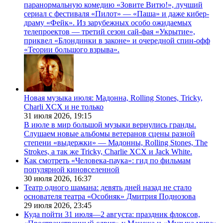
паранормальную комедию «Зовите Витю!», лучший
сериал с фестиваля «Пилот» — «Паша» и даже кибер-
драму «Фейк». Из зарубежных особо ожидаемых
телепроектов — третий сезон сай-фая «Укрытие»,
приквел «Блондинки в законе» и очередной спин-офф
«Теории большого взрыва».
Новая музыка июля: Мадонна, Rolling Stones, Tricky,
Charli XCX и не только
31 июля 2026,
19:15
В июле в мир большой музыки вернулись гранды.
Слушаем новые альбомы ветеранов сцены разной
степени «выдержки» — Мадонны, Rolling Stones, The
Strokes, а так же Tricky, Charlie XCX и Jack White.
Как смотреть «Человека-паука»: гид по фильмам
популярной киновселенной
30 июля 2026,
16:37
Театр одного шамана: девять дней назад не стало
основателя театра «Особняк» Дмитрия Поднозова
29 июля 2026,
23:45
Куда пойти 31 июля—2 августа: праздник флоксов,