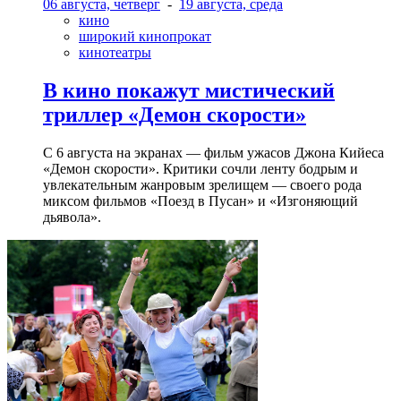
06 августа, четверг
-
19 августа, среда
кино
широкий кинопрокат
кинотеатры
В кино покажут мистический
триллер «Демон скорости»
С 6 августа на экранах — фильм ужасов Джона Кийеса
«Демон скорости». Критики сочли ленту бодрым и
увлекательным жанровым зрелищeм — своего рода
миксом фильмов «Поезд в Пусан» и «Изгоняющий
дьявола».