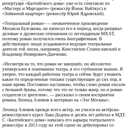
репертуаре «Балтийского дома» уже есть спектакли по
«Мастеру и Маргарите» (режиссёр Йонас Вайткус) и
«Зойкиной квартире» (режиссёр Юрий Ядровский).
«Театральный роман» — неоконченное произведение
Михаила Булгакова, он написал его в период, когда разорвал
деловые и дружеские отношения со легендарным МХАТ,
поэтому роман получился очень биографичным. В
действующих лицах угадываются ведущие театральные
деятели той эпохи, например, Константин Станиславский и
Владимир Немирович-Данченко.
«Несмотря на то, что роман не завершён, он абсолютно
универсален в понимании театра, в его глубинном знании. Я
уверен, что каждый работник театра и сейчас будет узнавать
какие-то определенные типажи существующие до сих пор, в
наше время. Постоянно настаиваю, чтобы слово роман писали
с большой буквы, потому что это не только жанр, но и роман
создателя со зрителем», — рассказал о своем восприятии
романа Леонид Алимов в интервью на «Эхе Москвы».
Леонид Алимов прежде всего актер, он учился на актёрско-
режиссёрского курсе Льва Додина и десять лет работал в МДТ.
С «Балтийского дома» началась его карьера театрального
режиссёра: в 2013 году на этой сцене он дебютировал со