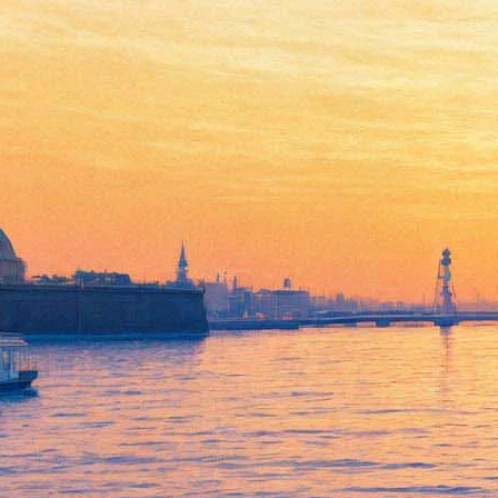
«Театральный роман»
завершит булгаковскую
трилогию «Балтийского