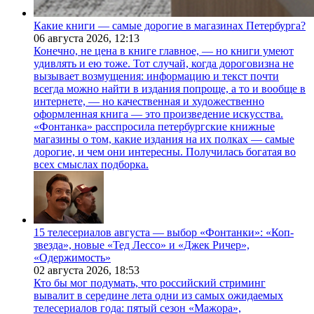
Какие книги — самые дорогие в магазинах Петербурга?
06 августа 2026,
12:13
Конечно, не цена в книге главное, — но книги умеют
удивлять и ею тоже. Тот случай, когда дороговизна не
вызывает возмущения: информацию и текст почти
всегда можно найти в издания попроще, а то и вообще в
интернете, — но качественная и художественно
оформленная книга — это произведение искусства.
«Фонтанка» расспросила петербургские книжные
магазины о том, какие издания на их полках — самые
дорогие, и чем они интересны. Получилась богатая во
всех смыслах подборка.
15 телесериалов августа — выбор «Фонтанки»: «Коп-
звезда», новые «Тед Лессо» и «Джек Ричер»,
«Одержимость»
02 августа 2026,
18:53
Кто бы мог подумать, что российский стриминг
вывалит в середине лета одни из самых ожидаемых
телесериалов года: пятый сезон «Мажора»,