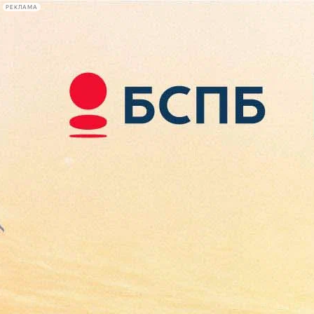
РЕКЛАМА
Афиша Plus
#телегид
Фонтанка.ру
Сегодня:
2026.08.10
09:11
Афиша Plus
кино
спектакли
выставки
концерты
лекции
книги
афиша плюс
новости
+