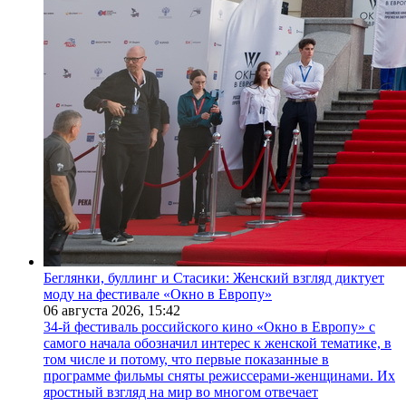
Беглянки, буллинг и Стасики: Женский взгляд диктует
моду на фестивале «Окно в Европу»
06 августа 2026,
15:42
34-й фестиваль российского кино «Окно в Европу» с
самого начала обозначил интерес к женской тематике, в
том числе и потому, что первые показанные в
программе фильмы сняты режиссерами-женщинами. Их
яростный взгляд на мир во многом отвечает