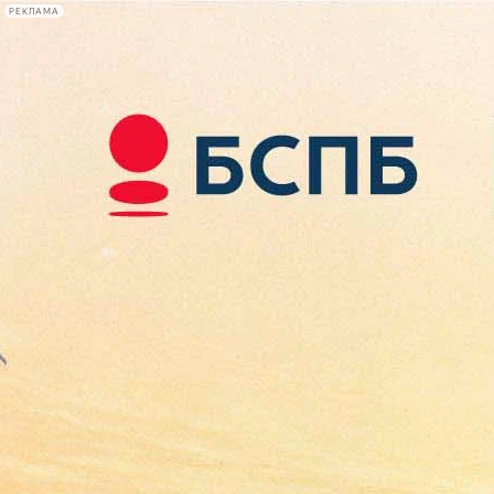
РЕКЛАМА
Афиша Plus
#телегид
Фонтанка.ру
Сегодня:
2026.08.10
08:41
Афиша Plus
кино
спектакли
выставки
концерты
лекции
книги
афиша плюс
новости
+