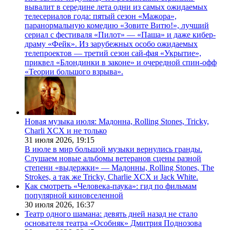
вывалит в середине лета одни из самых ожидаемых
телесериалов года: пятый сезон «Мажора»,
паранормальную комедию «Зовите Витю!», лучший
сериал с фестиваля «Пилот» — «Паша» и даже кибер-
драму «Фейк». Из зарубежных особо ожидаемых
телепроектов — третий сезон сай-фая «Укрытие»,
приквел «Блондинки в законе» и очередной спин-офф
«Теории большого взрыва».
Новая музыка июля: Мадонна, Rolling Stones, Tricky,
Charli XCX и не только
31 июля 2026,
19:15
В июле в мир большой музыки вернулись гранды.
Слушаем новые альбомы ветеранов сцены разной
степени «выдержки» — Мадонны, Rolling Stones, The
Strokes, а так же Tricky, Charlie XCX и Jack White.
Как смотреть «Человека-паука»: гид по фильмам
популярной киновселенной
30 июля 2026,
16:37
Театр одного шамана: девять дней назад не стало
основателя театра «Особняк» Дмитрия Поднозова