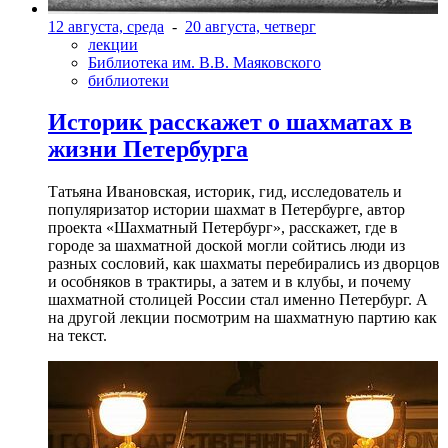
12 августа, среда
-
20 августа, четверг
лекции
Библиотека им. В.В. Маяковского
библиотеки
Историк расскажет о шахматах в
жизни Петербурга
Татьяна Ивановская, историк, гид, исследователь и
популяризатор истории шахмат в Петербурге, автор
проекта «Шахматный Петербург», расскажет, где в
городе за шахматной доской могли сойтись люди из
разных сословий, как шахматы перебирались из дворцов
и особняков в трактиры, а затем и в клубы, и почему
шахматной столицей России стал именно Петербург. А
на другой лекции посмотрим на шахматную партию как
на текст.