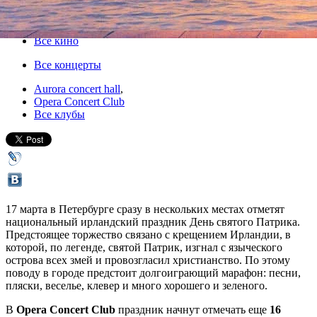
16 марта 2018, пятница
-
18 марта 2018, воскресенье
Версия для печати
Все кино
Все концерты
Aurora concert hall
,
Opera Concert Club
Все клубы
17 марта в Петербурге сразу в нескольких местах отметят
национальный ирландский праздник День святого Патрика.
Предстоящее торжество связано с крещением Ирландии, в
которой, по легенде, святой Патрик, изгнал с языческого
острова всех змей и провозгласил христианство. По этому
поводу в городе предстоит долгоиграющий марафон: песни,
пляски, веселье, клевер и много хорошего и зеленого.
В
Opera Concert Club
праздник начнут отмечать еще
16