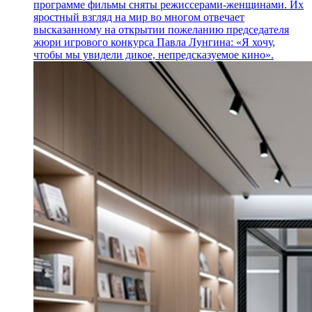
программе фильмы сняты режиссерами-женщинами. Их
яростный взгляд на мир во многом отвечает
высказанному на открытии пожеланию председателя
жюри игрового конкурса Павла Лунгина: «Я хочу,
чтобы мы увидели дикое, непредсказуемое кино».