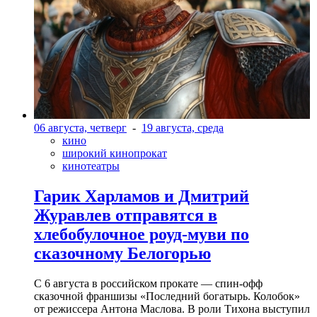
06 августа, четверг
-
19 августа, среда
кино
широкий кинопрокат
кинотеатры
Гарик Харламов и Дмитрий
Журавлев отправятся в
хлебобулочное роуд-муви по
сказочному Белогорью
С 6 августа в российском прокате — спин-офф
сказочной франшизы «Последний богатырь. Колобок»
от режиссера Антона Маслова. В роли Тихона выступил