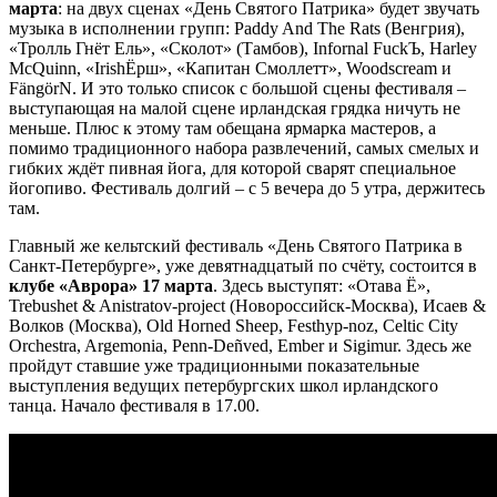
марта
: на двух сценах «День Святого Патрика» будет звучать
музыка в исполнении групп: Paddy And The Rats (Венгрия),
«Тролль Гнёт Ель», «Сколот» (Тамбов), Infornal FuckЪ, Harley
McQuinn, «IrishЁрш», «Капитан Смоллетт», Woodscream и
FängörN. И это только список с большой сцены фестиваля –
выступающая на малой сцене ирландская грядка ничуть не
меньше. Плюс к этому там обещана ярмарка мастеров, а
помимо традиционного набора развлечений, самых смелых и
гибких ждёт пивная йога, для которой сварят специальное
йогопиво. Фестиваль долгий – с 5 вечера до 5 утра, держитесь
там.
Главный же кельтский фестиваль «День Святого Патрика в
Санкт-Петербурге», уже девятнадцатый по счёту, состоится в
клубе «Аврора» 17 марта
. Здесь выступят: «Отава Ё»,
Trebushet & Anistratov-project (Новороссийск-Москва), Исаев &
Волков (Москва), Old Horned Sheep, Festhyp-noz, Celtic City
Orchestra, Argemonia, Penn-Deñved, Ember и Sigimur. Здесь же
пройдут ставшие уже традиционными показательные
выступления ведущих петербургских школ ирландского
танца. Начало фестиваля в 17.00.