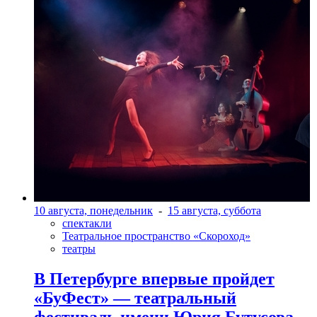
10 августа, понедельник
-
15 августа, суббота
спектакли
Театральное пространство «Скороход»
театры
В Петербурге впервые пройдет
«БуФест» — театральный
фестиваль имени Юрия Бутусова