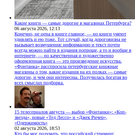
Какие книги — самые дорогие в магазинах Петербурга?
06 августа 2026,
12:13
Конечно, не цена в книге главное, — но книги умеют
удивлять и ею тоже. Тот случай, когда дороговизна не
вызывает возмущения: информацию и текст почти
всегда можно найти в издания попроще, а то и вообще в
интернете, — но качественная и художественно
оформленная книга — это произведение искусства.
«Фонтанка» расспросила петербургские книжные
магазины о том, какие издания на их полках — самые
дорогие, и чем они интересны. Получилась богатая во
всех смыслах подборка.
15 телесериалов августа — выбор «Фонтанки»: «Коп-
звезда», новые «Тед Лессо» и «Джек Ричер»,
«Одержимость»
02 августа 2026,
18:53
Кто бы мог подумать, что российский стриминг