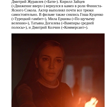
Дмитрий Журавлев («Батя»). Кирилл Зайцев
(«Движение вверх») вернулся в камео в роли Финиста-
Ясного Сокола. Актер выполнял почти все трюки
самостоятельно. В фильме также снялись Гоша Куценко
(«Турецкий гамбит»), Мила Ершова («По щучьему
велению»), Татьяна Догилева («Вампиры средней
полосы»), и Дмитрий Колчин («Коммерсант»).