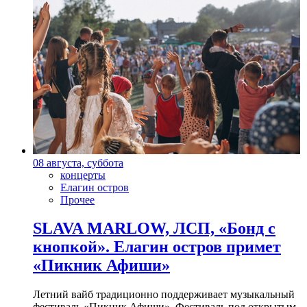
08 августа, суббота
концерты
Елагин остров
Прочее
SLAVA MARLOW, ЛСП, «Бонд с
кнопкой». Елагин остров примет
«Пикник Афиши»
Летний вайб традиционно поддерживает музыкальный
фестиваль «Пикник Афиши». Фестиваль под открытым