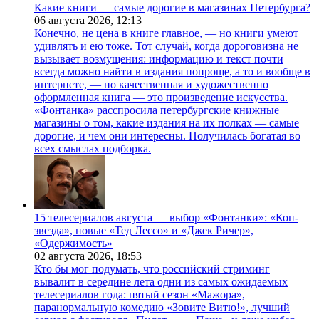
Какие книги — самые дорогие в магазинах Петербурга?
06 августа 2026,
12:13
Конечно, не цена в книге главное, — но книги умеют
удивлять и ею тоже. Тот случай, когда дороговизна не
вызывает возмущения: информацию и текст почти
всегда можно найти в издания попроще, а то и вообще в
интернете, — но качественная и художественно
оформленная книга — это произведение искусства.
«Фонтанка» расспросила петербургские книжные
магазины о том, какие издания на их полках — самые
дорогие, и чем они интересны. Получилась богатая во
всех смыслах подборка.
15 телесериалов августа — выбор «Фонтанки»: «Коп-
звезда», новые «Тед Лессо» и «Джек Ричер»,
«Одержимость»
02 августа 2026,
18:53
Кто бы мог подумать, что российский стриминг
вывалит в середине лета одни из самых ожидаемых
телесериалов года: пятый сезон «Мажора»,
паранормальную комедию «Зовите Витю!», лучший