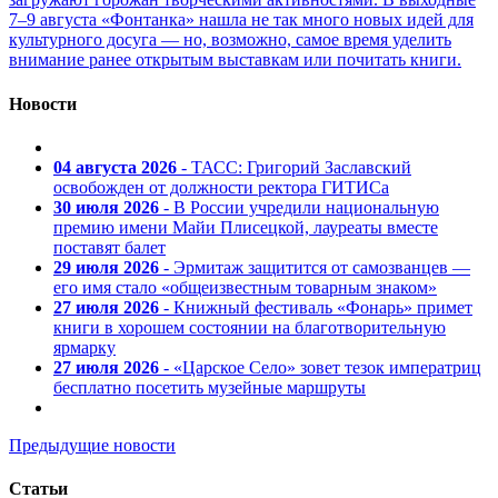
7–9 августа «Фонтанка» нашла не так много новых идей для
культурного досуга — но, возможно, самое время уделить
внимание ранее открытым выставкам или почитать книги.
Новости
04 августа 2026
- ТАСС: Григорий Заславский
освобожден от должности ректора ГИТИСа
30 июля 2026
- В России учредили национальную
премию имени Майи Плисецкой, лауреаты вместе
поставят балет
29 июля 2026
- Эрмитаж защитится от самозванцев —
его имя стало «общеизвестным товарным знаком»
27 июля 2026
- Книжный фестиваль «Фонарь» примет
книги в хорошем состоянии на благотворительную
ярмарку
27 июля 2026
- «Царское Село» зовет тезок императриц
бесплатно посетить музейные маршруты
Предыдущие новости
Статьи