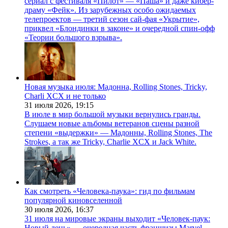
сериал с фестиваля «Пилот» — «Паша» и даже кибер-
драму «Фейк». Из зарубежных особо ожидаемых
телепроектов — третий сезон сай-фая «Укрытие»,
приквел «Блондинки в законе» и очередной спин-офф
«Теории большого взрыва».
Новая музыка июля: Мадонна, Rolling Stones, Tricky,
Charli XCX и не только
31 июля 2026,
19:15
В июле в мир большой музыки вернулись гранды.
Слушаем новые альбомы ветеранов сцены разной
степени «выдержки» — Мадонны, Rolling Stones, The
Strokes, а так же Tricky, Charlie XCX и Jack White.
Как смотреть «Человека-паука»: гид по фильмам
популярной киновселенной
30 июля 2026,
16:37
31 июля на мировые экраны выходит «Человек-паук:
Новый день» — очередная часть франшизы Marvel,