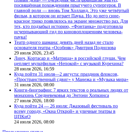
посвящённая похождениям прыгучего супергероя. В
главной роли — вновь Том Холланд. Это уже четвёртый
фильм, в котором он играет Паука. Но до него сине-
красное трико появлялось на экране множество раз. Для
тех, кто подзабыл историю, «Фонтанка» подготовила
исчерпывающий гид по киновоплощениям человека-
паука!
Театр одного шамана: девять дней назад не стало
основателя театра «Особняк» Дмитрия Поднозова
29 июля 2026,
23:45
Линч, Кортасар и «Матрица» в российской глуши. Чем
цепляет мультфильм «Непокой» с музыкой Курехина?
28 июля 2026,
16:59
Куда пойти 31 июля—2 августа: праздник флоксов,
«Пространственный сдвиг» у Манежа и «Музыка мира»
31 июля 2026,
08:00
Книги-биографии: 7 ярких текстов о реальных людях от
монахинь Средневековья до Энтони Хопкинса
27 июля 2026,
18:00
Куда пойти 24 — 26 июля: Джазовый фестиваль по
всему городу, «Окна Открой» и уличные театры в
ЦПКиО
24 июля 2026,
08:00
Предыдущие статьи