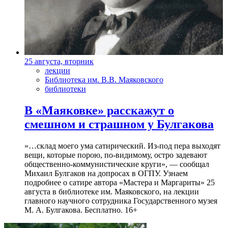
25 августа, вторник
лекции
Библиотека им. В.В. Маяковского
библиотеки
В «Маяковке» расскажут о
смешном и страшном у Булгакова
»…склад моего ума сатирический. Из-под пера выходят
вещи, которые порою, по-видимому, остро задевают
общественно-коммунистические круги», — сообщал
Михаил Булгаков на допросах в ОГПУ. Узнаем
подробнее о сатире автора «Мастера и Маргариты» 25
августа в библиотеке им. Маяковского, на лекции
главного научного сотрудника Государственного музея
М. А. Булгакова. Бесплатно. 16+