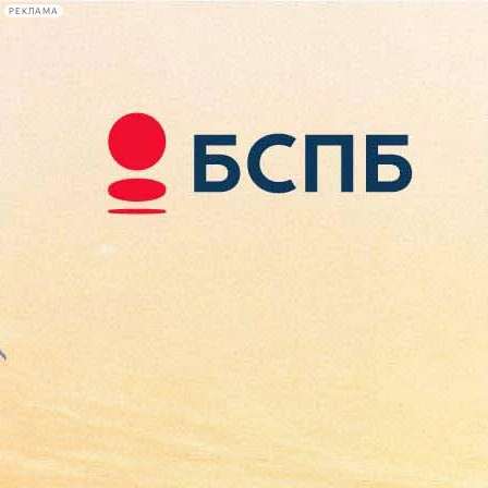
РЕКЛАМА
Афиша Plus
#телегид
Фонтанка.ру
Сегодня:
2026.08.07
10:19
Афиша Plus
кино
спектакли
выставки
концерты
лекции
книги
афиша плюс
новости
+