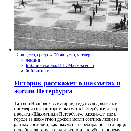
12 августа, среда
-
20 августа, четверг
лекции
Библиотека им. В.В. Маяковского
библиотеки
Историк расскажет о шахматах в
жизни Петербурга
Татьяна Ивановская, историк, гид, исследователь и
популяризатор истории шахмат в Петербурге, автор
проекта «Шахматный Петербург», расскажет, где в
городе за шахматной доской могли сойтись люди из
разных сословий, как шахматы перебирались из дворцов
и особняков в трактиры, а затем и в клубы, и почему