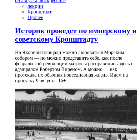
09 августа, воскресенье
лекции
Кронштадт
Прочее
Историк проведет по имперскому и
советскому Кронштадту
На Якорной площади можно любоваться Морским
собором — но можно представить себе, как после
февральской революции матросы расправились здесь с
адмиралом Робертом Виреном. А можно — как
протекала их обычная повседневная жизнь. Идем на
прогулку 9 августа. 16+