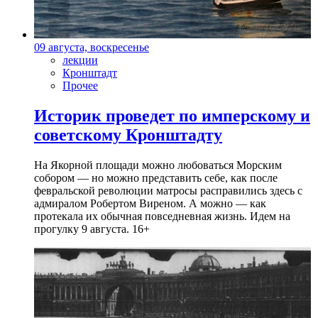
09 августа, воскресенье
лекции
Кронштадт
Прочее
Историк проведет по имперскому и
советскому Кронштадту
На Якорной площади можно любоваться Морским
собором — но можно представить себе, как после
февральской революции матросы расправились здесь с
адмиралом Робертом Виреном. А можно — как
протекала их обычная повседневная жизнь. Идем на
прогулку 9 августа. 16+