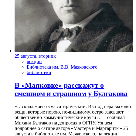
25 августа, вторник
лекции
Библиотека им. В.В. Маяковского
библиотеки
В «Маяковке» расскажут о
смешном и страшном у Булгакова
»…склад моего ума сатирический. Из-под пера выходят
вещи, которые порою, по-видимому, остро задевают
общественно-коммунистические круги», — сообщал
Михаил Булгаков на допросах в ОГПУ. Узнаем
подробнее о сатире автора «Мастера и Маргариты» 25
августа в библиотеке им. Маяковского, на лекции