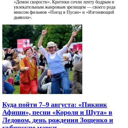
«Демон скорости». Критики сочли ленту бодрым и
увлекательным жанровым зрелищeм — своего рода
миксом фильмов «Поезд в Пусан» и «Изгоняющий
дьявола».
Куда пойти 7–9 августа: «Пикник
Афиши», песни «Короля и Шута» в
Ледовом, день рождения Зощенко и
кубинские марки