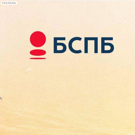
РЕКЛАМА
Афиша Plus
#телегид
Фонтанка.ру
Сегодня:
2026.08.09
08:11
Афиша Plus
кино
спектакли
выставки
концерты
лекции
книги
афиша плюс
новости
+