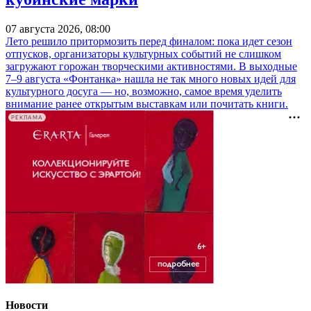
07 августа 2026, 08:00
Лето решило притормозить перед финалом: пока идет сезон
отпусков, организаторы культурных событий не слишком
загружают горожан творческими активностями. В выходные
7–9 августа «Фонтанка» нашла не так много новых идей для
культурного досуга — но, возможно, самое время уделить
внимание ранее открытым выставкам или почитать книги.
РЕКЛАМА
Новости