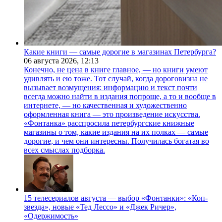
Какие книги — самые дорогие в магазинах Петербурга?
06 августа 2026,
12:13
Конечно, не цена в книге главное, — но книги умеют
удивлять и ею тоже. Тот случай, когда дороговизна не
вызывает возмущения: информацию и текст почти
всегда можно найти в издания попроще, а то и вообще в
интернете, — но качественная и художественно
оформленная книга — это произведение искусства.
«Фонтанка» расспросила петербургские книжные
магазины о том, какие издания на их полках — самые
дорогие, и чем они интересны. Получилась богатая во
всех смыслах подборка.
15 телесериалов августа — выбор «Фонтанки»: «Коп-
звезда», новые «Тед Лессо» и «Джек Ричер»,
«Одержимость»