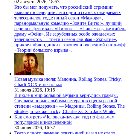
02 августа 2026,
18:53
Кто бы мог подумать, что российский стриминг
вывалит в середине лета одни из самых ожидаемых
телесериалов года: пятый сезон «Мажора»,
паранормальную комедию «Зовите Витю!», лучший
сериал с фестиваля «Пилот» — «Паша» и даже кибер-
драму «Фейк». Из зарубежных особо ожидаемых
телепроектов — третий сезон сай-фая «Укрытие»,
приквел «Блондинки в законе» и очередной спин-офф
«Теории большого взрыва».
Новая музыка июля: Мадонна, Rolling Stones, Tricky,
Charli XCX и не только
31 июля 2026,
19:15
В июле в мир большой музыки вернулись гранды.
Слушаем новые альбомы ветеранов сцены разной
степени «выдержки» — Мадонны, Rolling Stones, The
Strokes, а так же Tricky, Charlie XCX и Jack White.
Как смотреть «Человека-паука»: гид по фильмам
популярной киновселенной
30 июля 2026,
16:37
Театр одного шамана: девять дней назад не стало