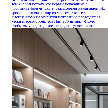
том числе и потому, что первые показанные в
программе фильмы сняты режиссерами-женщинами. Их
яростный взгляд на мир во многом отвечает
высказанному на открытии пожеланию председателя
жюри игрового конкурса Павла Лунгина: «Я хочу,
чтобы мы увидели дикое, непредсказуемое кино».