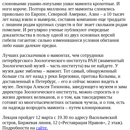
слоновьими ушами-лопухами ушки мамонта крохотные. И
ноги короче. Полтора миллиона лет мамонты слонялись
привольно по Европе, Северной Америке, Азии – а 10 тысяч
лет назад взяли и вымерли, составив компанию еще тридцати
с лишним родам крупных существ и бог знает скольким родам
помельче. И регулярно ученые публикуют очередные
доказательства в пользу одной из двух основных версий
гибели гигантов: сильно изменившиеся условия обитания
либо наши далекие предки.
Лучших рассказчиков о мамонтах, чем сотрудники
петербургского Зоологического института РАН (знаменитый
Зоологический музей – часть института) вы не найдете. У
музея даже эмблема – мамонт. Тот самый, обнаруженный
больше ста лет назад у реки Березовки, притока Колымы, и
доставленный в Петербург, – его и сейчас можно видеть в
музее. Лектора Алексея Тихонова, заведующего музеем и зама
директора Зоологического института, можно спросить и о
жизни древних великанов, и о том, как таксидермисты
готовят из многотысячелетних останков чучела, и о том, есть
ли надежда возродить мамонта – путем клонирования.
Лекция пройдет 12 марта с 19.30 по адресу Васильевский
остров, Биржевая линия, 12 («Реставрация Нравов», 2 этаж).
Подробности на
сайте.