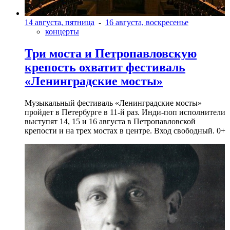
14 августа, пятница
-
16 августа, воскресенье
концерты
Три моста и Петропавловскую
крепость охватит фестиваль
«Ленинградские мосты»
Музыкальный фестиваль «Ленинградские мосты»
пройдет в Петербурге в 11-й раз. Инди-поп исполнители
выступят 14, 15 и 16 августа в Петропавловской
крепости и на трех мостах в центре. Вход свободный. 0+