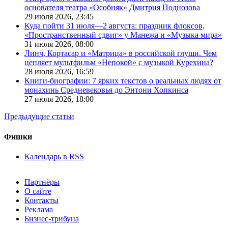
основателя театра «Особняк» Дмитрия Поднозова
29 июля 2026,
23:45
Куда пойти 31 июля—2 августа: праздник флоксов,
«Пространственный сдвиг» у Манежа и «Музыка мира»
31 июля 2026,
08:00
Линч, Кортасар и «Матрица» в российской глуши. Чем
цепляет мультфильм «Непокой» с музыкой Курехина?
28 июля 2026,
16:59
Книги-биографии: 7 ярких текстов о реальных людях от
монахинь Средневековья до Энтони Хопкинса
27 июля 2026,
18:00
Предыдущие статьи
Фишки
Календарь в RSS
Партнёры
О сайте
Контакты
Реклама
Бизнес-трибуна