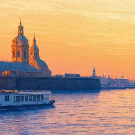
«Пикник» погрузит зрителей
08 марта 2018, четверг
,
19.00
Версия для печати