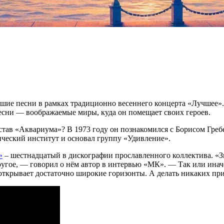
шие песни в рамках традиционно весеннего концерта «Лучшее».
песни — воображаемые миры, куда он помещает своих героев.
состав «Аквариума»? В 1973 году он познакомился с Борисом Г
ческий институт и основал группу «Удивление».
»
– шестнадцатый в дискографии прославленного коллектива. «Зн
ругое, — говорил о нём автор в интервью «МК». — Так или иначе
а открывает достаточно широкие горизонты. А делать никаких пр