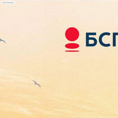
РЕКЛАМА
Афиша Plus
#телегид
Фонтанка.ру
Сегодня:
2026.08.08
01:23
Афиша Plus
кино
спектакли
выставки
концерты
лекции
книги
афиша плюс
новости
+