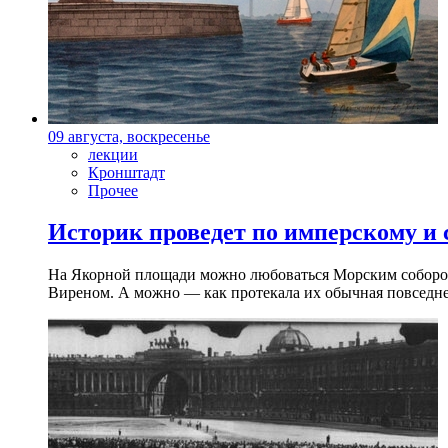
09 августа, воскресенье
лекции
Кронштадт
Прочее
Историк проведет по имперскому и
На Якорной площади можно любоваться Морским собором 
Виреном. А можно — как протекала их обычная повседнев