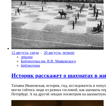
12 августа, среда
-
20 августа, четверг
лекции
Библиотека им. В.В. Маяковского
библиотеки
Историк расскажет о шахматах в ж
Татьяна Ивановская, историк, гид, исследователь и попу
могли сойтись люди из разных сословий, как шахматы пер
Петербург. А на другой лекции посмотрим на шахматную 