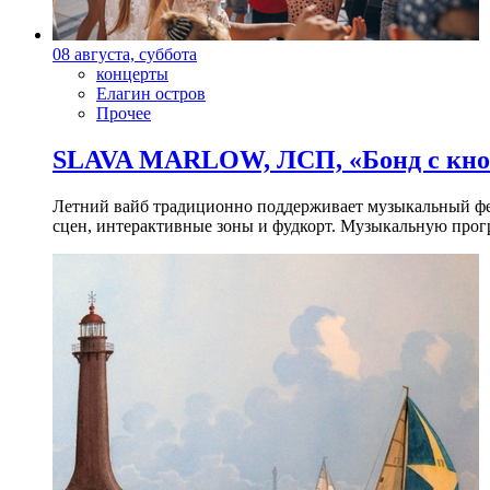
08 августа, суббота
концерты
Елагин остров
Прочее
SLAVA MARLOW, ЛСП, «Бонд с кноп
Летний вайб традиционно поддерживает музыкальный фест
сцен, интерактивные зоны и фудкорт. Музыкальную прогр