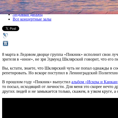
Все концерты
Ледовый дворец
Все концертные залы
8 марта в Ледовом дворце группа «Пикник» исполнит свои луч
зрителя в «иное», не зря Эдмунд Шклярский говорит, что его 
Вы, кстати, знаете, что Шклярский чуть не попал однажды в 
репетировать. Но вскоре поступил в Ленинградский Политехни
В прошлом году «Пикник» выпустил
альбом «Искры и Канкан
то посыл, исходящий от личности. Для меня это скорее нечто д
других людей и не замыкается только, скажем, в узком круге, 