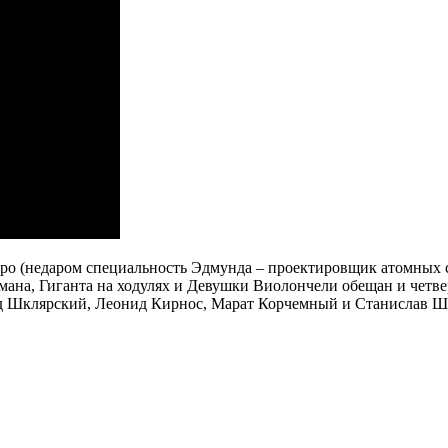
ро (недаром специальность Эдмунда – проектировщик атомных 
мана, Гиганта на ходулях и Девушки Виолончели обещан и чет
нд Шклярский, Леонид Кирнос, Марат Корчемный и Станислав Шкл