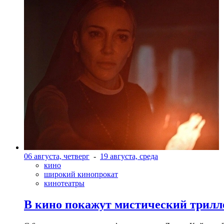
06 августа, четверг
-
19 августа, среда
кино
широкий кинопрокат
кинотеатры
В кино покажут мистический трилл