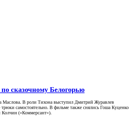
 по сказочному Белогорью
на Маслова. В роли Тихона выступил Дмитрий Журавлев
е трюки самостоятельно. В фильме также снялись Гоша Куценко
 Колчин («Коммерсант»).