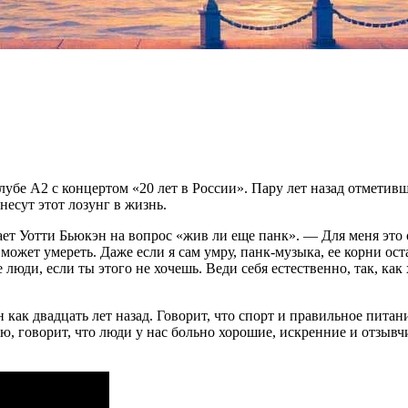
убе А2 с концертом «20 лет в России». Пару лет назад отметивш
есут этот лозунг в жизнь.
ает Уотти Бьюкэн на вопрос «жив ли еще панк». — Для меня это 
ожет умереть. Даже если я сам умру, панк-музыка, ее корни ост
е люди, если ты этого не хочешь. Веди себя естественно, так, как
ен как двадцать лет назад. Говорит, что спорт и правильное пи
ю, говорит, что люди у нас больно хорошие, искренние и отзывч