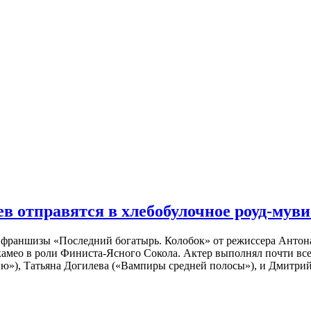
 отправятся в хлебобулочное роуд-муви
й франшизы «Последний богатырь. Колобок» от режиссера Анто
 камео в роли Финиста-Ясного Сокола. Актер выполнял почти вс
ю»), Татьяна Догилева («Вампиры средней полосы»), и Дмитрий