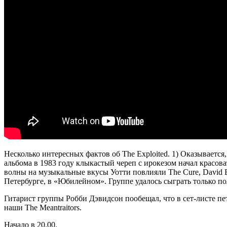
Несколько интересных фактов об The Exploited. 1) Оказывается
альбома в 1983 году клыкастый череп с ирокезом начал красов
волны на музыкальные вкусы Уотти повлияли The Cure, David Bow
Петербурге, в «Юбилейном». Группе удалось сыграть только поло
Гитарист группы Робби Дэвидсон пообещал, что в сет-листе пете
наши The Meantraitors.
Начало в 20.00.