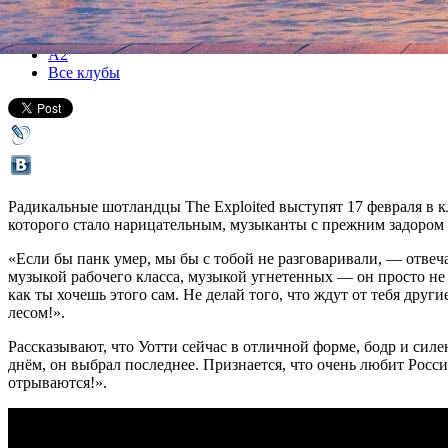
Все концерты
А2
Все клубы
Радикальные шотландцы The Exploited выступят 17 февраля в кл
которого стало нарицательным, музыканты с прежним задором н
«Если бы панк умер, мы бы с тобой не разговаривали, — отвеч
музыкой рабочего класса, музыкой угнетенных — он просто не м
как ты хочешь этого сам. Не делай того, что ждут от тебя други
лесом!».
Рассказывают, что Уотти сейчас в отличной форме, бодр и сил
днём, он выбрал последнее. Признается, что очень любит Росси
отрываются!».