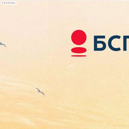
РЕКЛАМА
Афиша Plus
#телегид
Фонтанка.ру
Сегодня:
2026.08.06
21:07
Афиша Plus
кино
спектакли
выставки
концерты
лекции
книги
афиша плюс
новости
+