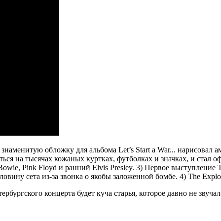
, знаменитую обложку для альбома Let’s Start a War... нарисова
аться на тысячах кожаных куртках, футболках и значках, и ста
ie, Pink Floyd и ранний Elvis Presley. 3) Первое выступление Th
вину сета из-за звонка о якобы заложенной бомбе. 4) The Exploi
рбургского концерта будет куча старья, которое давно не звучал