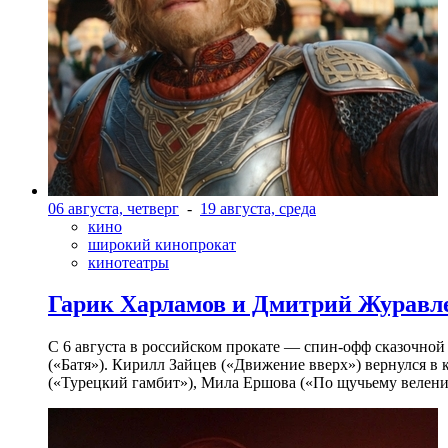
06 августа, четверг
-
19 августа, среда
кино
широкий кинопрокат
кинотеатры
Гарик Харламов и Дмитрий Журавлев
С 6 августа в российском прокате — спин-офф сказочно
(«Батя»). Кирилл Зайцев («Движение вверх») вернулся в
(«Турецкий гамбит»), Мила Ершова («По щучьему велени