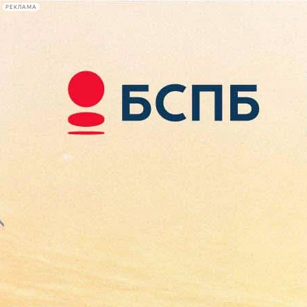
РЕКЛАМА
Афиша Plus
#телегид
Фонтанка.ру
Сегодня:
2026.08.09
16:04
Афиша Plus
кино
спектакли
выставки
концерты
лекции
книги
афиша плюс
новости
+