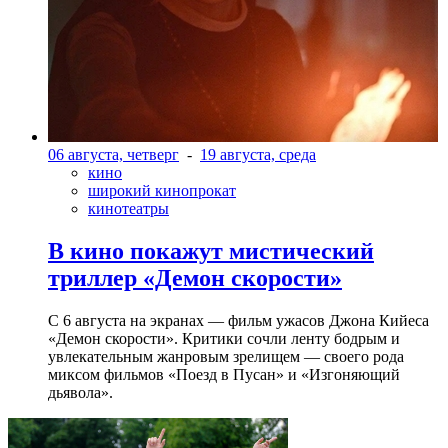
06 августа, четверг
-
19 августа, среда
кино
широкий кинопрокат
кинотеатры
В кино покажут мистический
триллер «Демон скорости»
С 6 августа на экранах — фильм ужасов Джона Кийеса
«Демон скорости». Критики сочли ленту бодрым и
увлекательным жанровым зрелищeм — своего рода
миксом фильмов «Поезд в Пусан» и «Изгоняющий
дьявола».