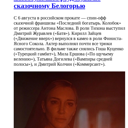
сказочному Белогорью
С 6 августа в российском прокате — спин-офф
сказочной франшизы «Последний богатырь. Колобок»
от режиссера Антона Маслова. В роли Тихона выступил
Дмитрий Журавлев («Батя»). Кирилл Зайцев
(«Движение вверх») вернулся в камео в роли Финиста-
Ясного Сокола. Актер выполнял почти все трюки
самостоятельно. В фильме также снялись Гоша Куценко
(«Турецкий гамбит»), Мила Ершова («По щучьему
велению»), Татьяна Догилева («Вампиры средней
полосы»), и Дмитрий Колчин («Коммерсант»).