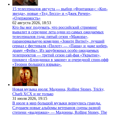
15 телесериалов августа — выбор «Фонтанки»: «Коп-
звезда», новые «Тед Лессо» и «Джек Ричер»,
«Одержимость»
02 августа 2026,
18:53
Кто бы мог подумать, что российский стриминг
вывалит в середине лета одни из самых ожидаемых
телесериалов года: пятый сезон «Мажора»,
паранормальную комедию «Зовите Витю!», лучший
сериал с фестиваля «Пилот» — «Паша» и даже кибер-
драму «Фейк». Из зарубежных особо ожидаемых
телепроектов — третий сезон сай-фая «Укрытие»,
приквел «Блондинки в законе» и очередной спин-офф
«Теории большого взрыва».
Новая музыка июля: Мадонна, Rolling Stones, Tricky,
Charli XCX и не только
31 июля 2026,
19:15
В июле в мир большой музыки вернулись гранды.
Слушаем новые альбомы ветеранов сцены разной
степени «выдержки» — Мадонны, Rolling Stones, The