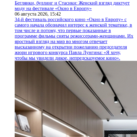
Беглянки, буллинг и Стасики: Женский взгляд диктует
моду на фестивале «Окно в Европу»
06 августа 2026,
15:42
34-й фестиваль российского кино «Окно в Европу» с
самого начала обозначил интерес к женской тематике, в
том числе и потому, что первые показанные в
программе фильмы сняты режиссерами-женщинами. Их
яростный взгляд на мир во многом отвечает
высказанному на открытии пожеланию председателя
жюри игрового конкурса Павла Лунгина: «Я хочу,
чтобы мы увидели дикое, непредсказуемое кино».