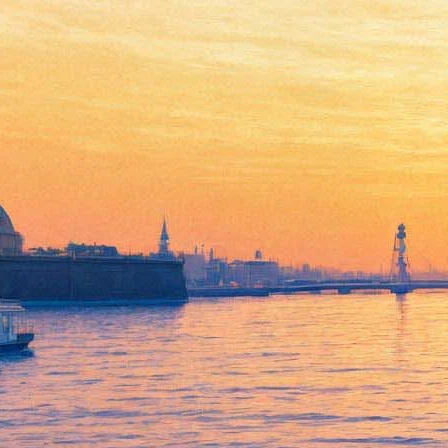
«Гонка героев» зовет
перелезть «Штрихкод» и
одолеть «Эверест»