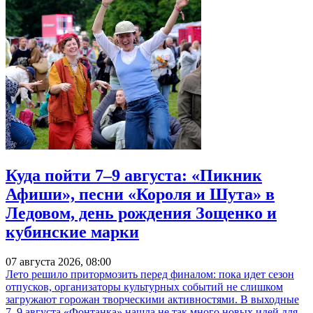
Куда пойти 7–9 августа: «Пикник
Афиши», песни «Короля и Шута» в
Ледовом, день рождения Зощенко и
кубинские марки
07 августа 2026, 08:00
Лето решило притормозить перед финалом: пока идет сезон
отпусков, организаторы культурных событий не слишком
загружают горожан творческими активностями. В выходные
7–9 августа «Фонтанка» нашла не так много новых идей для