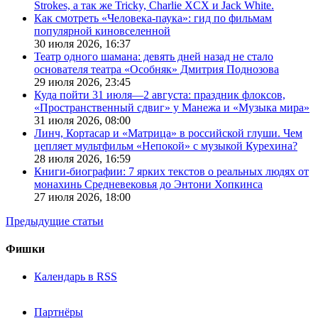
Strokes, а так же Tricky, Charlie XCX и Jack White.
Как смотреть «Человека-паука»: гид по фильмам
популярной киновселенной
30 июля 2026,
16:37
Театр одного шамана: девять дней назад не стало
основателя театра «Особняк» Дмитрия Поднозова
29 июля 2026,
23:45
Куда пойти 31 июля—2 августа: праздник флоксов,
«Пространственный сдвиг» у Манежа и «Музыка мира»
31 июля 2026,
08:00
Линч, Кортасар и «Матрица» в российской глуши. Чем
цепляет мультфильм «Непокой» с музыкой Курехина?
28 июля 2026,
16:59
Книги-биографии: 7 ярких текстов о реальных людях от
монахинь Средневековья до Энтони Хопкинса
27 июля 2026,
18:00
Предыдущие статьи
Фишки
Календарь в RSS
Партнёры