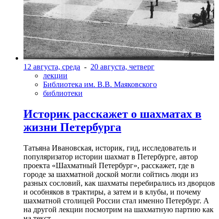
12 августа, среда
-
20 августа, четверг
лекции
Библиотека им. В.В. Маяковского
библиотеки
Историк расскажет о шахматах в
жизни Петербурга
Татьяна Ивановская, историк, гид, исследователь и
популяризатор истории шахмат в Петербурге, автор
проекта «Шахматный Петербург», расскажет, где в
городе за шахматной доской могли сойтись люди из
разных сословий, как шахматы перебирались из дворцов
и особняков в трактиры, а затем и в клубы, и почему
шахматной столицей России стал именно Петербург. А
на другой лекции посмотрим на шахматную партию как
на текст.