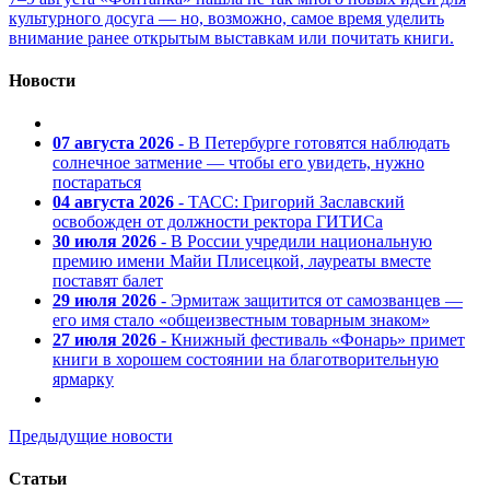
культурного досуга — но, возможно, самое время уделить
внимание ранее открытым выставкам или почитать книги.
Новости
07 августа 2026
- В Петербурге готовятся наблюдать
солнечное затмение — чтобы его увидеть, нужно
постараться
04 августа 2026
- ТАСС: Григорий Заславский
освобожден от должности ректора ГИТИСа
30 июля 2026
- В России учредили национальную
премию имени Майи Плисецкой, лауреаты вместе
поставят балет
29 июля 2026
- Эрмитаж защитится от самозванцев —
его имя стало «общеизвестным товарным знаком»
27 июля 2026
- Книжный фестиваль «Фонарь» примет
книги в хорошем состоянии на благотворительную
ярмарку
Предыдущие новости
Статьи