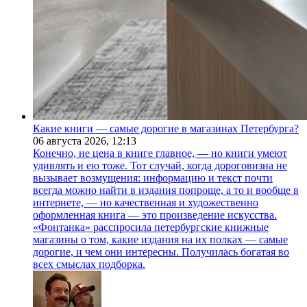
Какие книги — самые дорогие в магазинах Петербурга?
06 августа 2026,
12:13
Конечно, не цена в книге главное, — но книги умеют
удивлять и ею тоже. Тот случай, когда дороговизна не
вызывает возмущения: информацию и текст почти
всегда можно найти в издания попроще, а то и вообще в
интернете, — но качественная и художественно
оформленная книга — это произведение искусства.
«Фонтанка» расспросила петербургские книжные
магазины о том, какие издания на их полках — самые
дорогие, и чем они интересны. Получилась богатая во
всех смыслах подборка.