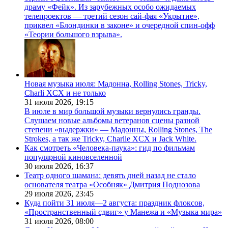
драму «Фейк». Из зарубежных особо ожидаемых
телепроектов — третий сезон сай-фая «Укрытие»,
приквел «Блондинки в законе» и очередной спин-офф
«Теории большого взрыва».
Новая музыка июля: Мадонна, Rolling Stones, Tricky,
Charli XCX и не только
31 июля 2026,
19:15
В июле в мир большой музыки вернулись гранды.
Слушаем новые альбомы ветеранов сцены разной
степени «выдержки» — Мадонны, Rolling Stones, The
Strokes, а так же Tricky, Charlie XCX и Jack White.
Как смотреть «Человека-паука»: гид по фильмам
популярной киновселенной
30 июля 2026,
16:37
Театр одного шамана: девять дней назад не стало
основателя театра «Особняк» Дмитрия Поднозова
29 июля 2026,
23:45
Куда пойти 31 июля—2 августа: праздник флоксов,
«Пространственный сдвиг» у Манежа и «Музыка мира»
31 июля 2026,
08:00