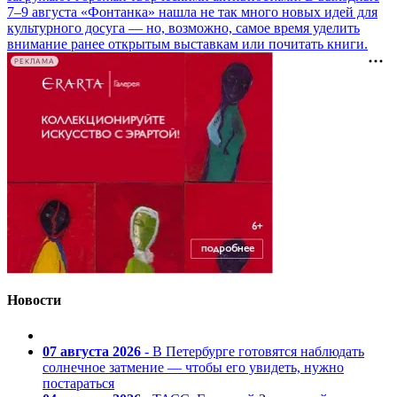
7–9 августа «Фонтанка» нашла не так много новых идей для
культурного досуга — но, возможно, самое время уделить
внимание ранее открытым выставкам или почитать книги.
РЕКЛАМА
Новости
07 августа 2026
- В Петербурге готовятся наблюдать
солнечное затмение — чтобы его увидеть, нужно
постараться