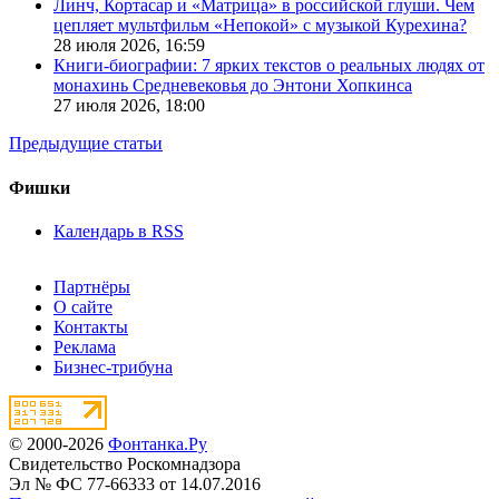
Линч, Кортасар и «Матрица» в российской глуши. Чем
цепляет мультфильм «Непокой» с музыкой Курехина?
28 июля 2026,
16:59
Книги-биографии: 7 ярких текстов о реальных людях от
монахинь Средневековья до Энтони Хопкинса
27 июля 2026,
18:00
Предыдущие статьи
Фишки
Календарь в RSS
Партнёры
О сайте
Контакты
Реклама
Бизнес-трибуна
© 2000-2026
Фонтанка.Ру
Свидетельство Роскомнадзора
Эл № ФС 77-66333 от 14.07.2016