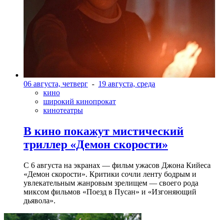
06 августа, четверг
-
19 августа, среда
кино
широкий кинопрокат
кинотеатры
В кино покажут мистический
триллер «Демон скорости»
С 6 августа на экранах — фильм ужасов Джона Кийеса
«Демон скорости». Критики сочли ленту бодрым и
увлекательным жанровым зрелищeм — своего рода
миксом фильмов «Поезд в Пусан» и «Изгоняющий
дьявола».