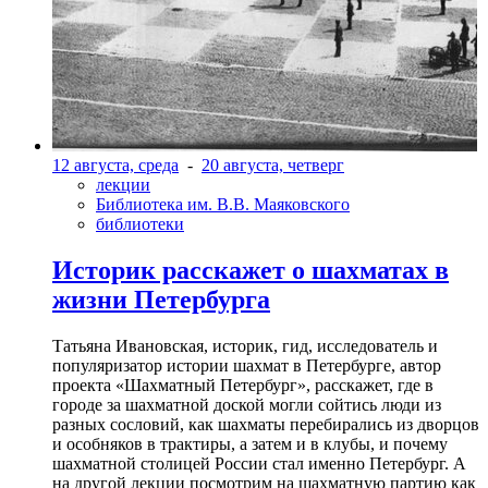
12 августа, среда
-
20 августа, четверг
лекции
Библиотека им. В.В. Маяковского
библиотеки
Историк расскажет о шахматах в
жизни Петербурга
Татьяна Ивановская, историк, гид, исследователь и
популяризатор истории шахмат в Петербурге, автор
проекта «Шахматный Петербург», расскажет, где в
городе за шахматной доской могли сойтись люди из
разных сословий, как шахматы перебирались из дворцов
и особняков в трактиры, а затем и в клубы, и почему
шахматной столицей России стал именно Петербург. А
на другой лекции посмотрим на шахматную партию как