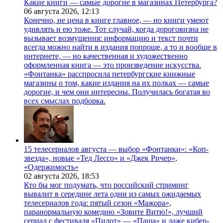
Какие книги — самые дорогие в магазинах Петербурга?
06 августа 2026,
12:13
Конечно, не цена в книге главное, — но книги умеют
удивлять и ею тоже. Тот случай, когда дороговизна не
вызывает возмущения: информацию и текст почти
всегда можно найти в издания попроще, а то и вообще в
интернете, — но качественная и художественно
оформленная книга — это произведение искусства.
«Фонтанка» расспросила петербургские книжные
магазины о том, какие издания на их полках — самые
дорогие, и чем они интересны. Получилась богатая во
всех смыслах подборка.
15 телесериалов августа — выбор «Фонтанки»: «Коп-
звезда», новые «Тед Лессо» и «Джек Ричер»,
«Одержимость»
02 августа 2026,
18:53
Кто бы мог подумать, что российский стриминг
вывалит в середине лета одни из самых ожидаемых
телесериалов года: пятый сезон «Мажора»,
паранормальную комедию «Зовите Витю!», лучший
сериал с фестиваля «Пилот» — «Паша» и даже кибер-