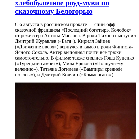
хлебобулочное роуд-муви по
сказочному Белогорью
С 6 августа в российском прокате — спин-офф
сказочной франшизы «Последний богатырь. Колобок»
от режиссера Антона Маслова. В роли Тихона выступил
Дмитрий Журавлев («Батя»). Кирилл Зайцев
(«Движение вверх») вернулся в камео в роли Финиста-
Ясного Сокола. Актер выполнял почти все трюки
самостоятельно. В фильме также снялись Гоша Куценко
(«Турецкий гамбит»), Мила Ершова («По щучьему
велению»), Татьяна Догилева («Вампиры средней
полосы»), и Дмитрий Колчин («Коммерсант»).