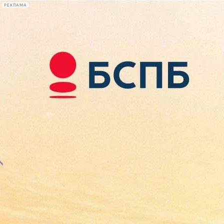
РЕКЛАМА
Афиша Plus
#телегид
Фонтанка.ру
Сегодня:
2026.08.09
16:45
Афиша Plus
кино
спектакли
выставки
концерты
лекции
книги
афиша плюс
новости
+