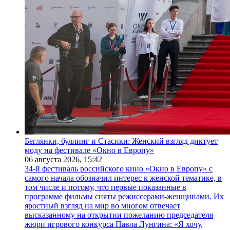
Беглянки, буллинг и Стасики: Женский взгляд диктует
моду на фестивале «Окно в Европу»
06 августа 2026,
15:42
34-й фестиваль российского кино «Окно в Европу» с
самого начала обозначил интерес к женской тематике, в
том числе и потому, что первые показанные в
программе фильмы сняты режиссерами-женщинами. Их
яростный взгляд на мир во многом отвечает
высказанному на открытии пожеланию председателя
жюри игрового конкурса Павла Лунгина: «Я хочу,