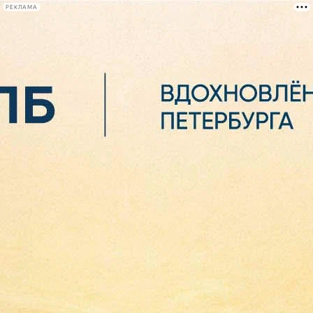
РЕКЛАМА
Афиша Plus
#телегид
Фонтанка.ру
Сегодня:
2026.08.07
02:10
Афиша Plus
кино
спектакли
выставки
концерты
лекции
книги
афиша плюс
новости
+