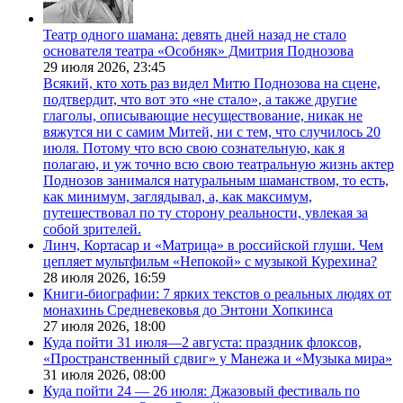
Театр одного шамана: девять дней назад не стало
основателя театра «Особняк» Дмитрия Поднозова
29 июля 2026,
23:45
Всякий, кто хоть раз видел Митю Поднозова на сцене,
подтвердит, что вот это «не стало», а также другие
глаголы, описывающие несуществование, никак не
вяжутся ни с самим Митей, ни с тем, что случилось 20
июля. Потому что всю свою сознательную, как я
полагаю, и уж точно всю свою театральную жизнь актер
Поднозов занимался натуральным шаманством, то есть,
как минимум, заглядывал, а, как максимум,
путешествовал по ту сторону реальности, увлекая за
собой зрителей.
Линч, Кортасар и «Матрица» в российской глуши. Чем
цепляет мультфильм «Непокой» с музыкой Курехина?
28 июля 2026,
16:59
Книги-биографии: 7 ярких текстов о реальных людях от
монахинь Средневековья до Энтони Хопкинса
27 июля 2026,
18:00
Куда пойти 31 июля—2 августа: праздник флоксов,
«Пространственный сдвиг» у Манежа и «Музыка мира»
31 июля 2026,
08:00
Куда пойти 24 — 26 июля: Джазовый фестиваль по