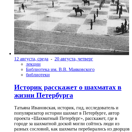
12 августа, среда
-
20 августа, четверг
лекции
Библиотека им. В.В. Маяковского
библиотеки
Историк расскажет о шахматах в
жизни Петербурга
Татьяна Ивановская, историк, гид, исследователь и
популяризатор истории шахмат в Петербурге, автор
проекта «Шахматный Петербург», расскажет, где в
городе за шахматной доской могли сойтись люди из
разных сословий, как шахматы перебирались из дворцов