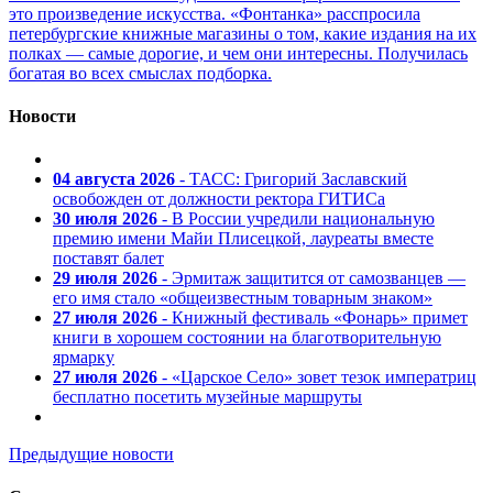
это произведение искусства. «Фонтанка» расспросила
петербургские книжные магазины о том, какие издания на их
полках — самые дорогие, и чем они интересны. Получилась
богатая во всех смыслах подборка.
Новости
04 августа 2026
- ТАСС: Григорий Заславский
освобожден от должности ректора ГИТИСа
30 июля 2026
- В России учредили национальную
премию имени Майи Плисецкой, лауреаты вместе
поставят балет
29 июля 2026
- Эрмитаж защитится от самозванцев —
его имя стало «общеизвестным товарным знаком»
27 июля 2026
- Книжный фестиваль «Фонарь» примет
книги в хорошем состоянии на благотворительную
ярмарку
27 июля 2026
- «Царское Село» зовет тезок императриц
бесплатно посетить музейные маршруты
Предыдущие новости