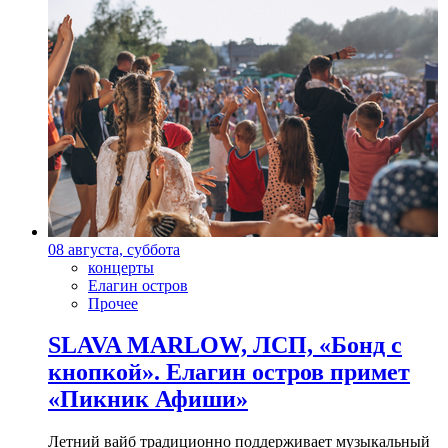
08 августа, суббота
концерты
Елагин остров
Прочее
SLAVA MARLOW, ЛСП, «Бонд с
кнопкой». Елагин остров примет
«Пикник Афиши»
Летний вайб традиционно поддерживает музыкальный