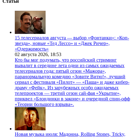
Статьи
15 телесериалов августа — выбор «Фонтанки»: «Коп-
звезда», новые «Тед Лессо» и «Джек Ричер»,
«Одержимость»
02 августа 2026,
18:53
Кто бы мог подумать, что российский стриминг
вывалит в середине лета одни из самых ожидаемых
телесериалов года: пятый сезон «Мажора»,
паранормальную комедию «Зовите Витю!», лучший
сериал с фестиваля «Пилот» — «Паша» и даже кибер-
драму «Фейк». Из зарубежных особо ожидаемых
телепроектов — третий сезон сай-фая «Укрытие»,
приквел «Блондинки в законе» и очередной спин-офф
«Теории большого взрыва».
Новая музыка июля: Мадонна, Rolling Stones, Tricky,