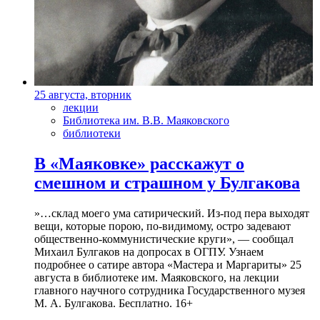
25 августа, вторник
лекции
Библиотека им. В.В. Маяковского
библиотеки
В «Маяковке» расскажут о
смешном и страшном у Булгакова
»…склад моего ума сатирический. Из-под пера выходят
вещи, которые порою, по-видимому, остро задевают
общественно-коммунистические круги», — сообщал
Михаил Булгаков на допросах в ОГПУ. Узнаем
подробнее о сатире автора «Мастера и Маргариты» 25
августа в библиотеке им. Маяковского, на лекции
главного научного сотрудника Государственного музея
М. А. Булгакова. Бесплатно. 16+