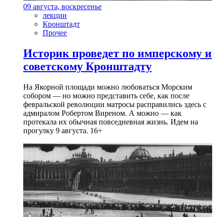
09 августа, воскресенье
лекции
Кронштадт
Прочее
Историк проведет по имперскому и
советскому Кронштадту
На Якорной площади можно любоваться Морским
собором — но можно представить себе, как после
февральской революции матросы расправились здесь с
адмиралом Робертом Виреном. А можно — как
протекала их обычная повседневная жизнь. Идем на
прогулку 9 августа. 16+