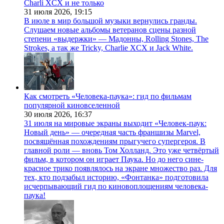
Charli XCX и не только
31 июля 2026,
19:15
В июле в мир большой музыки вернулись гранды.
Слушаем новые альбомы ветеранов сцены разной
степени «выдержки» — Мадонны, Rolling Stones, The
Strokes, а так же Tricky, Charlie XCX и Jack White.
Как смотреть «Человека-паука»: гид по фильмам
популярной киновселенной
30 июля 2026,
16:37
31 июля на мировые экраны выходит «Человек-паук:
Новый день» — очередная часть франшизы Marvel,
посвящённая похождениям прыгучего супергероя. В
главной роли — вновь Том Холланд. Это уже четвёртый
фильм, в котором он играет Паука. Но до него сине-
красное трико появлялось на экране множество раз. Для
тех, кто подзабыл историю, «Фонтанка» подготовила
исчерпывающий гид по киновоплощениям человека-
паука!