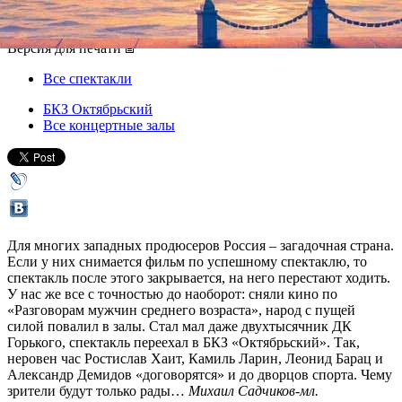
05 февраля 2012, воскресенье
,
19.00
Версия для печати
Все спектакли
БКЗ Октябрьский
Все концертные залы
Для многих западных продюсеров Россия – загадочная страна.
Если у них снимается фильм по успешному спектаклю, то
спектакль после этого закрывается, на него перестают ходить.
У нас же все с точностью до наоборот: сняли кино по
«Разговорам мужчин среднего возраста», народ с пущей
силой повалил в залы. Стал мал даже двухтысячник ДК
Горького, спектакль переехал в БКЗ «Октябрьский». Так,
неровен час Ростислав Хаит, Камиль Ларин, Леонид Барац и
Александр Демидов «договорятся» и до дворцов спорта. Чему
зрители будут только рады…
Михаил Садчиков-мл.