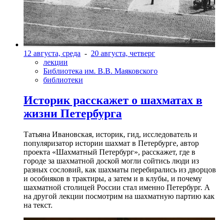
12 августа, среда
-
20 августа, четверг
лекции
Библиотека им. В.В. Маяковского
библиотеки
Историк расскажет о шахматах в
жизни Петербурга
Татьяна Ивановская, историк, гид, исследователь и
популяризатор истории шахмат в Петербурге, автор
проекта «Шахматный Петербург», расскажет, где в
городе за шахматной доской могли сойтись люди из
разных сословий, как шахматы перебирались из дворцов
и особняков в трактиры, а затем и в клубы, и почему
шахматной столицей России стал именно Петербург. А
на другой лекции посмотрим на шахматную партию как
на текст.