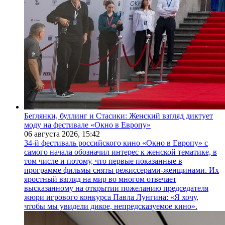
Беглянки, буллинг и Стасики: Женский взгляд диктует
моду на фестивале «Окно в Европу»
06 августа 2026,
15:42
34-й фестиваль российского кино «Окно в Европу» с
самого начала обозначил интерес к женской тематике, в
том числе и потому, что первые показанные в
программе фильмы сняты режиссерами-женщинами. Их
яростный взгляд на мир во многом отвечает
высказанному на открытии пожеланию председателя
жюри игрового конкурса Павла Лунгина: «Я хочу,
чтобы мы увидели дикое, непредсказуемое кино».