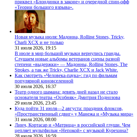
приквел «Блондинки в законе» и очередной спин-офф
«Теории большого взрыва».
Новая музыка июля: Мадонна, Rolling Stones, Tricky,
Charli XCX и не только
31 июля 2026,
19:15
В июле в мир большой музыки вернулись гранды.
Слушаем новые альбомы ветеранов сцены разной
степени «выдержки» — Мадонны, Rolling Stones, The
Strokes, а так же Tricky, Charlie XCX и Jack White.
Как смотреть «Человека-паука»: гид по фильмам
популярной киновселенной
30 июля 2026,
16:37
Театр одного шамана: девять дней назад не стало
основателя театра «Особняк» Дмитрия Поднозова
29 июля 2026,
23:45
Куда пойти 31 июля—2 августа: праздник флоксов,
«Пространственный сдвиг» у Манежа и «Музыка мира»
31 июля 2026,
08:00
Линч, Кортасар и «Матрица» в российской глуши. Чем
цепляет мультфильм «Непокой» с музыкой Курехина?
28 июля 2026,
16:59