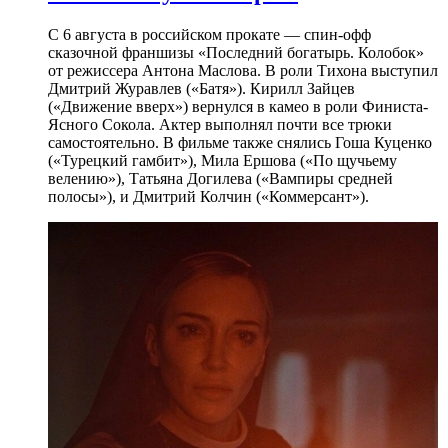
С 6 августа в российском прокате — спин-офф
сказочной франшизы «Последний богатырь. Колобок»
от режиссера Антона Маслова. В роли Тихона выступил
Дмитрий Журавлев («Батя»). Кирилл Зайцев
(«Движение вверх») вернулся в камео в роли Финиста-
Ясного Сокола. Актер выполнял почти все трюки
самостоятельно. В фильме также снялись Гоша Куценко
(«Турецкий гамбит»), Мила Ершова («По щучьему
велению»), Татьяна Догилева («Вампиры средней
полосы»), и Дмитрий Колчин («Коммерсант»).