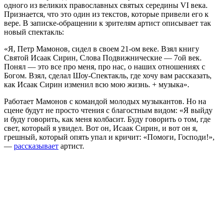
одного из великих православных святых середины VI века.
Признается, что это один из текстов, которые привели его к
вере. В записке-обращении к зрителям артист описывает так
новый спектакль:
«Я, Петр Мамонов, сидел в своем 21-ом веке. Взял книгу
Святой Исаак Сирин, Слова Подвижнические — 7ой век.
Понял — это все про меня, про нас, о наших отношениях с
Богом. Взял, сделал Шоу-Спектакль, где хочу вам рассказать,
как Исаак Сирин изменил всю мою жизнь. + музыка».
Работает Мамонов с командой молодых музыкантов. Но на
сцене будут не просто чтения с благостным видом: «Я выйду
и буду говорить, как меня колбасит. Буду говорить о том, где
свет, который я увидел. Вот он, Исаак Сирин, и вот он я,
грешный, который опять упал и кричит: «Помоги, Господи!»,
—
рассказывает
артист.