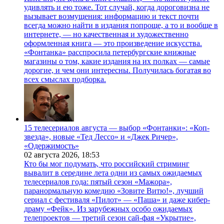
удивлять и ею тоже. Тот случай, когда дороговизна не
вызывает возмущения: информацию и текст почти
всегда можно найти в издания попроще, а то и вообще в
интернете, — но качественная и художественно
оформленная книга — это произведение искусства.
«Фонтанка» расспросила петербургские книжные
магазины о том, какие издания на их полках — самые
дорогие, и чем они интересны. Получилась богатая во
всех смыслах подборка.
15 телесериалов августа — выбор «Фонтанки»: «Коп-
звезда», новые «Тед Лессо» и «Джек Ричер»,
«Одержимость»
02 августа 2026,
18:53
Кто бы мог подумать, что российский стриминг
вывалит в середине лета одни из самых ожидаемых
телесериалов года: пятый сезон «Мажора»,
паранормальную комедию «Зовите Витю!», лучший
сериал с фестиваля «Пилот» — «Паша» и даже кибер-
драму «Фейк». Из зарубежных особо ожидаемых
телепроектов — третий сезон сай-фая «Укрытие»,