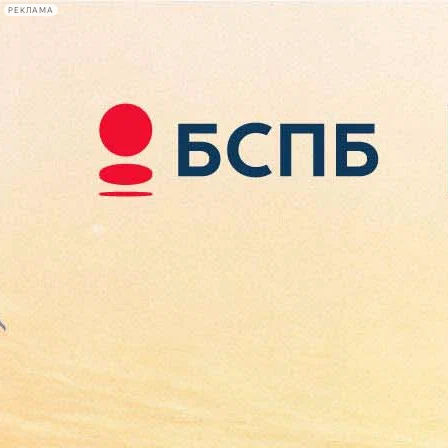
РЕКЛАМА
Афиша Plus
#телегид
Фонтанка.ру
Сегодня:
2026.08.09
09:48
Афиша Plus
кино
спектакли
выставки
концерты
лекции
книги
афиша плюс
новости
+