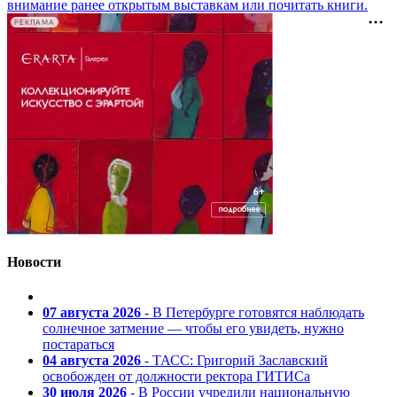
внимание ранее открытым выставкам или почитать книги.
РЕКЛАМА
Новости
07 августа 2026
- В Петербурге готовятся наблюдать
солнечное затмение — чтобы его увидеть, нужно
постараться
04 августа 2026
- ТАСС: Григорий Заславский
освобожден от должности ректора ГИТИСа
30 июля 2026
- В России учредили национальную