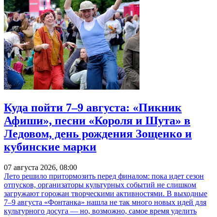
Куда пойти 7–9 августа: «Пикник
Афиши», песни «Короля и Шута» в
Ледовом, день рождения Зощенко и
кубинские марки
07 августа 2026, 08:00
Лето решило притормозить перед финалом: пока идет сезон
отпусков, организаторы культурных событий не слишком
загружают горожан творческими активностями. В выходные
7–9 августа «Фонтанка» нашла не так много новых идей для
культурного досуга — но, возможно, самое время уделить