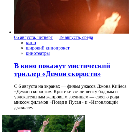
06 августа, четверг
-
19 августа, среда
кино
широкий кинопрокат
кинотеатры
В кино покажут мистический
триллер «Демон скорости»
С 6 августа на экранах — фильм ужасов Джона Кийеса
«Демон скорости». Критики сочли ленту бодрым и
увлекательным жанровым зрелищeм — своего рода
миксом фильмов «Поезд в Пусан» и «Изгоняющий
дьявола».