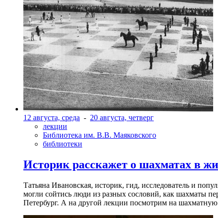
12 августа, среда
-
20 августа, четверг
лекции
Библиотека им. В.В. Маяковского
библиотеки
Историк расскажет о шахматах в ж
Татьяна Ивановская, историк, гид, исследователь и попу
могли сойтись люди из разных сословий, как шахматы пер
Петербург. А на другой лекции посмотрим на шахматную 