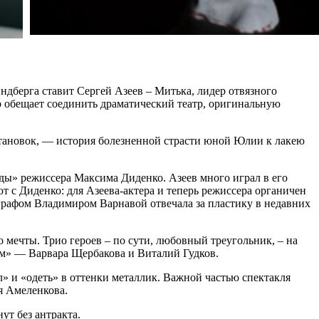
дберга ставит Сергей Азеев – Митька, лидер отвязного
р обещает соединить драматический театр, оригинальную
становок, — история болезненной страсти юной Юлии к лакею
ы» режиссера Максима Диденко. Азеев много играл в его
т с Диденко: для Азеева-актера и теперь режиссера органичен
ографом Владимиром Варнавой отвечала за пластику в недавних
 мечты. Трио героев – по сути, любовный треугольник, – на
ом» — Варвара Щербакова и Виталий Гудков.
 и «одеть» в оттенки металлик. Важной частью спектакля
я Амеленкова.
ут без антракта.