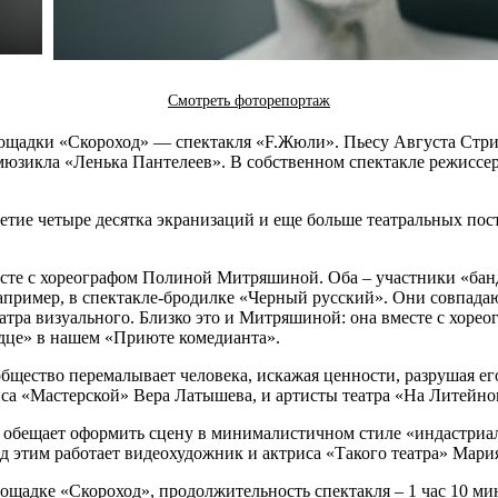
Смотреть фоторепортаж
лощадки «Скороход» — спектакля «F.Жюли». Пьесу Августа Стрин
мюзикла «Ленька Пантелеев». В собственном спектакле режиссе
етие четыре десятка экранизаций и еще больше театральных по
сте с хореографом Полиной Митряшиной. Оба – участники «банд
например, в спектакле-бродилке «Черный русский». Они совпадаю
атра визуального. Близко это и Митряшиной: она вместе с хоре
рдце» в нашем «Приюте комедианта».
бщество перемалывает человека, искажая ценности, разрушая его
иса «Мастерской» Вера Латышева, и артисты театра «На Литейн
обещает оформить сцену в минималистичном стиле «индастриал»
ад этим работает видеохудожник и актриса «Такого театра» Мари
ощадке «Скороход», продолжительность спектакля – 1 час 10 мин