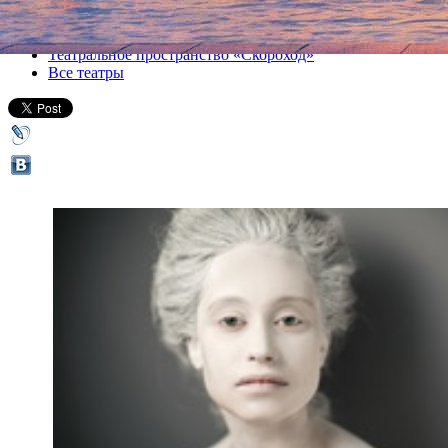
Все спектакли
Театральное пространство «Скороход»
Все театры