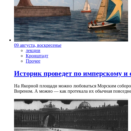
09 августа, воскресенье
лекции
Кронштадт
Прочее
Историк проведет по имперскому и
На Якорной площади можно любоваться Морским собором 
Виреном. А можно — как протекала их обычная повседнев