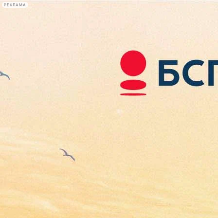
РЕКЛАМА
Афиша Plus
#телегид
Фонтанка.ру
Сегодня:
2026.08.08
05:08
Афиша Plus
кино
спектакли
выставки
концерты
лекции
книги
афиша плюс
новости
+