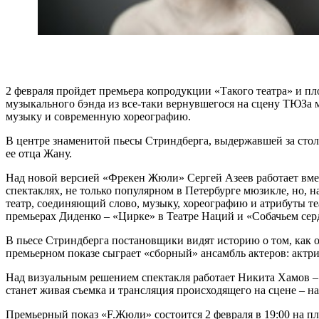
2 февраля пройдет премьера копродукции «Такого театра» и п
музыкального бэнда из все-таки вернувшегося на сцену ТЮЗа 
музыку и современную хореографию.
В центре знаменитой пьесы Стриндберга, выдержавшей за стол
ее отца Жану.
Над новой версией «Фрекен Жюли» Сергей Азеев работает вме
спектаклях, не только популярном в Петербурге мюзикле, но, 
театр, соединяющий слово, музыку, хореографию и атрибуты те
премьерах Диденко – «Цирке» в Театре Наций и «Собачьем се
В пьесе Стриндберга постановщики видят историю о том, как о
премьерном показе сыграет «сборный» ансамбль актеров: актр
Над визуальным решением спектакля работает Никита Хамов – 
станет живая съемка и трансляция происходящего на сцене – н
Премьерный показ «F.Жюли» состоится 2 февраля в 19:00 на пл