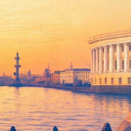
й спектакль по Стриндбергу