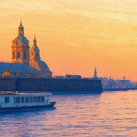
Звезда мюзикла «Ленька Пант
02 февраля 2018, пятница
,
19.00
Версия для печати