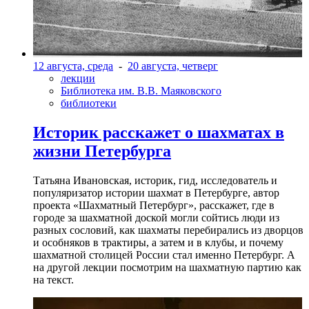
12 августа, среда
-
20 августа, четверг
лекции
Библиотека им. В.В. Маяковского
библиотеки
Историк расскажет о шахматах в
жизни Петербурга
Татьяна Ивановская, историк, гид, исследователь и
популяризатор истории шахмат в Петербурге, автор
проекта «Шахматный Петербург», расскажет, где в
городе за шахматной доской могли сойтись люди из
разных сословий, как шахматы перебирались из дворцов
и особняков в трактиры, а затем и в клубы, и почему
шахматной столицей России стал именно Петербург. А
на другой лекции посмотрим на шахматную партию как
на текст.