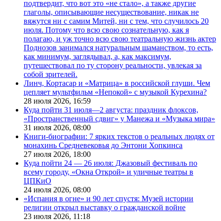
подтвердит, что вот это «не стало», а также другие
глаголы, описывающие несуществование, никак не
вяжутся ни с самим Митей, ни с тем, что случилось 20
июля. Потому что всю свою сознательную, как я
полагаю, и уж точно всю свою театральную жизнь актер
Поднозов занимался натуральным шаманством, то есть,
как минимум, заглядывал, а, как максимум,
путешествовал по ту сторону реальности, увлекая за
собой зрителей.
Линч, Кортасар и «Матрица» в российской глуши. Чем
цепляет мультфильм «Непокой» с музыкой Курехина?
28 июля 2026,
16:59
Куда пойти 31 июля—2 августа: праздник флоксов,
«Пространственный сдвиг» у Манежа и «Музыка мира»
31 июля 2026,
08:00
Книги-биографии: 7 ярких текстов о реальных людях от
монахинь Средневековья до Энтони Хопкинса
27 июля 2026,
18:00
Куда пойти 24 — 26 июля: Джазовый фестиваль по
всему городу, «Окна Открой» и уличные театры в
ЦПКиО
24 июля 2026,
08:00
«Испания в огне» и 90 лет спустя: Музей истории
религии открыл выставку о гражданской войне
23 июля 2026,
11:18