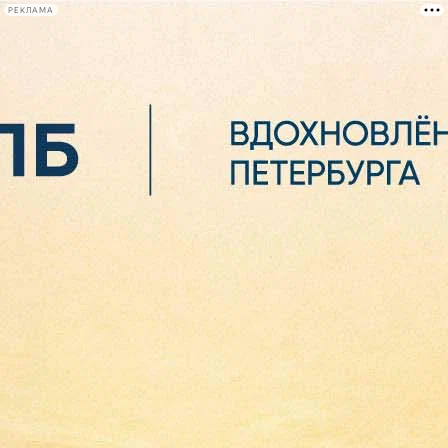
РЕКЛАМА
Афиша Plus
#телегид
Фонтанка.ру
Сегодня:
2026.08.07
02:26
Афиша Plus
кино
спектакли
выставки
концерты
лекции
книги
афиша плюс
новости
+