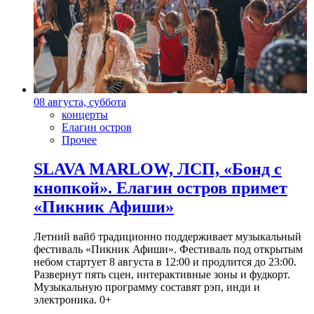
08 августа, суббота
концерты
Елагин остров
Прочее
SLAVA MARLOW, ЛСП, «Бонд с
кнопкой». Елагин остров примет
«Пикник Афиши»
Летний вайб традиционно поддерживает музыкальный
фестиваль «Пикник Афиши». Фестиваль под открытым
небом стартует 8 августа в 12:00 и продлится до 23:00.
Развернут пять сцен, интерактивные зоны и фудкорт.
Музыкальную программу составят рэп, инди и
электроника. 0+