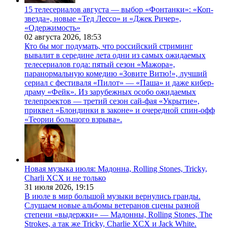
15 телесериалов августа — выбор «Фонтанки»: «Коп-
звезда», новые «Тед Лессо» и «Джек Ричер»,
«Одержимость»
02 августа 2026,
18:53
Кто бы мог подумать, что российский стриминг
вывалит в середине лета одни из самых ожидаемых
телесериалов года: пятый сезон «Мажора»,
паранормальную комедию «Зовите Витю!», лучший
сериал с фестиваля «Пилот» — «Паша» и даже кибер-
драму «Фейк». Из зарубежных особо ожидаемых
телепроектов — третий сезон сай-фая «Укрытие»,
приквел «Блондинки в законе» и очередной спин-офф
«Теории большого взрыва».
Новая музыка июля: Мадонна, Rolling Stones, Tricky,
Charli XCX и не только
31 июля 2026,
19:15
В июле в мир большой музыки вернулись гранды.
Слушаем новые альбомы ветеранов сцены разной
степени «выдержки» — Мадонны, Rolling Stones, The
Strokes, а так же Tricky, Charlie XCX и Jack White.