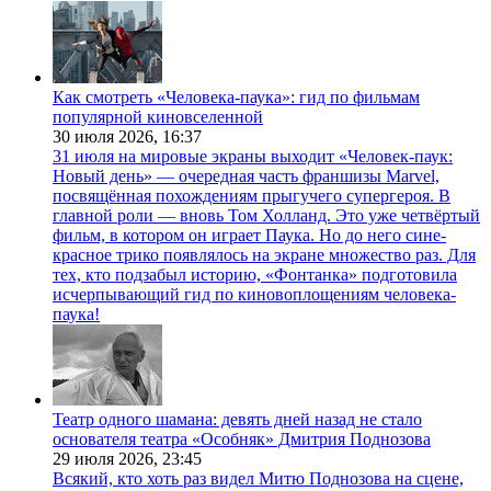
Как смотреть «Человека-паука»: гид по фильмам
популярной киновселенной
30 июля 2026,
16:37
31 июля на мировые экраны выходит «Человек-паук:
Новый день» — очередная часть франшизы Marvel,
посвящённая похождениям прыгучего супергероя. В
главной роли — вновь Том Холланд. Это уже четвёртый
фильм, в котором он играет Паука. Но до него сине-
красное трико появлялось на экране множество раз. Для
тех, кто подзабыл историю, «Фонтанка» подготовила
исчерпывающий гид по киновоплощениям человека-
паука!
Театр одного шамана: девять дней назад не стало
основателя театра «Особняк» Дмитрия Поднозова
29 июля 2026,
23:45
Всякий, кто хоть раз видел Митю Поднозова на сцене,