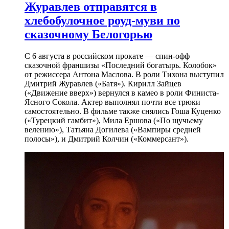
Журавлев отправятся в
хлебобулочное роуд-муви по
сказочному Белогорью
С 6 августа в российском прокате — спин-офф
сказочной франшизы «Последний богатырь. Колобок»
от режиссера Антона Маслова. В роли Тихона выступил
Дмитрий Журавлев («Батя»). Кирилл Зайцев
(«Движение вверх») вернулся в камео в роли Финиста-
Ясного Сокола. Актер выполнял почти все трюки
самостоятельно. В фильме также снялись Гоша Куценко
(«Турецкий гамбит»), Мила Ершова («По щучьему
велению»), Татьяна Догилева («Вампиры средней
полосы»), и Дмитрий Колчин («Коммерсант»).