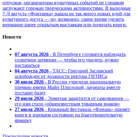
отпусков, организаторы культурных событий не слишком
загружают горожан творческими активностями. В выходные
7–9 августа «Фонтанка» нашла не так много новых идей для
культурного досуга — но, возможно, самое время уделить
внимание ранее открытым выставкам или почитать книги.
Новости
07 августа 2026
- В Петербурге готовятся наблюдать
солнечное затмение — чтобы его увидеть, нужно
постараться
04 августа 2026
- ТАСС: Григорий Заславский
освобожден от должности ректора ГИТИСа
30 июля 2026
- В России учредили национальную
премию имени Майи Плисецкой, лауреаты вместе
поставят балет
29 июля 2026
- Эрмитаж защитится от самозванцев —
его имя стало «общеизвестным товарным знаком»
27 июля 2026
- Книжный фестиваль «Фонарь» примет
книги в хорошем состоянии на благотворительную
ярмарку
Предыдущие новости