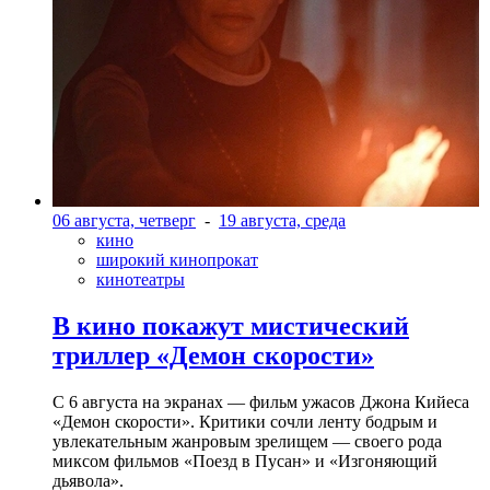
06 августа, четверг
-
19 августа, среда
кино
широкий кинопрокат
кинотеатры
В кино покажут мистический
триллер «Демон скорости»
С 6 августа на экранах — фильм ужасов Джона Кийеса
«Демон скорости». Критики сочли ленту бодрым и
увлекательным жанровым зрелищeм — своего рода
миксом фильмов «Поезд в Пусан» и «Изгоняющий
дьявола».