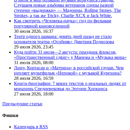
Слушаем новые альбомы ветеранов сцены разной
степени «выдержки» — Мадонны, Rolling Stones, The
Strokes, а так же Tricky, Charlie XCX и Jack White.
Как смотреть «Человека-паука»: гид по фильмам
популярной киновселенной
30 июля 2026,
16:37
Театр одного шамана: девять дней назад не стало
основателя театра «Особняк» Дмитрия Поднозова
29 июля 2026,
23:45
Куда пойти 31 июля—2 августа: праздник флоксов,
«Пространственный сдвиг» у Манежа и «Музыка мира»
31 июля 2026,
08:00
Линч, Кортасар и «Матрица» в российской глуши. Чем
цепляет мультфильм «Непокой» с музыкой Курехина?
28 июля 2026,
16:59
Книги-биографии: 7 ярких текстов о реальных людях от
монахинь Средневековья до Энтони Хопкинса
27 июля 2026,
18:00
Предыдущие статьи
Фишки
Календарь в RSS