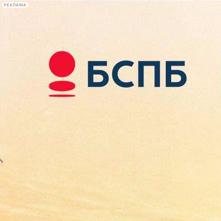
РЕКЛАМА
Афиша Plus
#телегид
Фонтанка.ру
Сегодня:
2026.08.10
09:06
Афиша Plus
кино
спектакли
выставки
концерты
лекции
книги
афиша плюс
новости
+