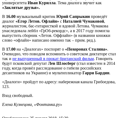
университета
Иван Курилла
. Тема диалога звучит как
«Заклятые друзья».
В
16.00
музыкальный критик
Юрий Сапрыкин
проведёт
диалог
«Егор Летов. Офлайн»
с
Наталией Чумаковой
,
журналистом, бас-гитаристкой и вдовой Летова. Чумакова
унаследовала лейбл «ГрОб-рекордс», а в 2017 году помогла
выпустить сборник «Летов. Оффлайн» (в названии книжки
слово «офлайн» написано именно так – прим. ред.).
В
17.00
на «Диалогах» поспорят о
«Похоронах Сталина»
.
Очевидно, что поводом вспомнить о советском диктаторе стал
так и
не выпущенный в прокат британский фильм
. Говорить
будут псковский депутат
Лев Шлосберг
(стал известен в 2014
году, когда провёл расследование о гибели российских
десантников на Украине) и мультипликатор
Гарри Бардин
.
«Диалоги» пройдут по адресу: набережная канала Грибоедова,
123.
Вход свободный.
Елена Кузнецова, «Фонтанка.ру»