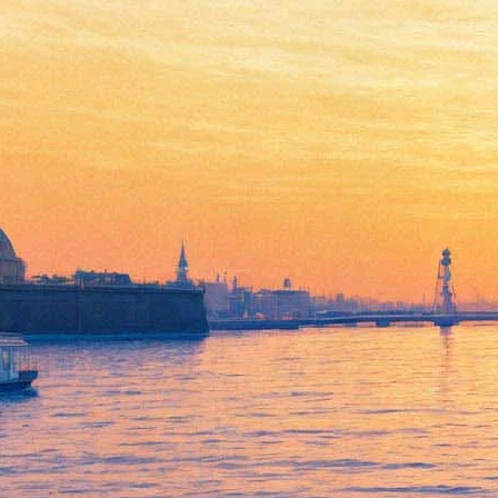
На «Диалогах» обсудят
похороны Сталина и Егора
Летова