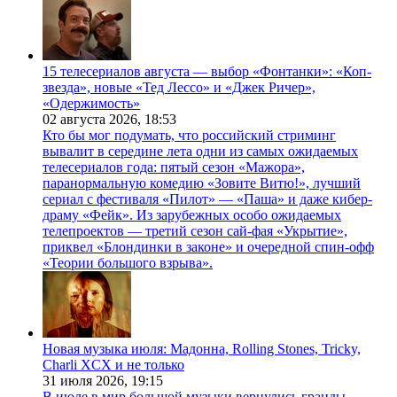
15 телесериалов августа — выбор «Фонтанки»: «Коп-
звезда», новые «Тед Лессо» и «Джек Ричер»,
«Одержимость»
02 августа 2026,
18:53
Кто бы мог подумать, что российский стриминг
вывалит в середине лета одни из самых ожидаемых
телесериалов года: пятый сезон «Мажора»,
паранормальную комедию «Зовите Витю!», лучший
сериал с фестиваля «Пилот» — «Паша» и даже кибер-
драму «Фейк». Из зарубежных особо ожидаемых
телепроектов — третий сезон сай-фая «Укрытие»,
приквел «Блондинки в законе» и очередной спин-офф
«Теории большого взрыва».
Новая музыка июля: Мадонна, Rolling Stones, Tricky,
Charli XCX и не только
31 июля 2026,
19:15
В июле в мир большой музыки вернулись гранды.