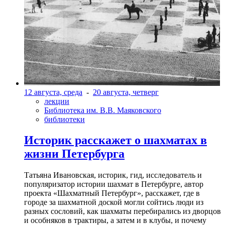
12 августа, среда
-
20 августа, четверг
лекции
Библиотека им. В.В. Маяковского
библиотеки
Историк расскажет о шахматах в
жизни Петербурга
Татьяна Ивановская, историк, гид, исследователь и
популяризатор истории шахмат в Петербурге, автор
проекта «Шахматный Петербург», расскажет, где в
городе за шахматной доской могли сойтись люди из
разных сословий, как шахматы перебирались из дворцов
и особняков в трактиры, а затем и в клубы, и почему