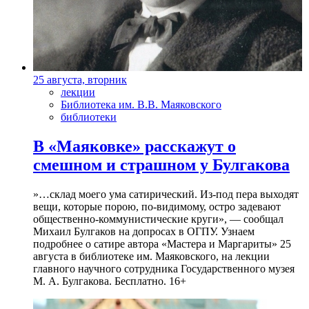
25 августа, вторник
лекции
Библиотека им. В.В. Маяковского
библиотеки
В «Маяковке» расскажут о
смешном и страшном у Булгакова
»…склад моего ума сатирический. Из-под пера выходят
вещи, которые порою, по-видимому, остро задевают
общественно-коммунистические круги», — сообщал
Михаил Булгаков на допросах в ОГПУ. Узнаем
подробнее о сатире автора «Мастера и Маргариты» 25
августа в библиотеке им. Маяковского, на лекции
главного научного сотрудника Государственного музея
М. А. Булгакова. Бесплатно. 16+