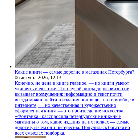
Какие книги — самые дорогие в магазинах Петербурга?
06 августа 2026,
12:13
Конечно, не цена в книге главное, — но книги умеют
удивлять и ею тоже. Тот случай, когда дороговизна не
вызывает возмущения: информацию и текст почти
всегда можно найти в издания попроще, а то и вообще в
интернете, — но качественная и художественно
оформленная книга — это произведение искусства.
«Фонтанка» расспросила петербургские книжные
магазины о том, какие издания на их полках — самые
дорогие, и чем они интересны. Получилась богатая во
всех смыслах подборка.