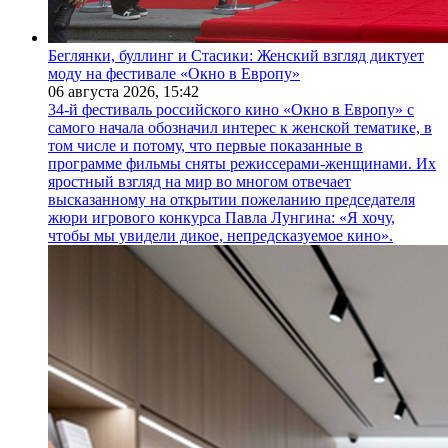
Беглянки, буллинг и Стасики: Женский взгляд диктует
моду на фестивале «Окно в Европу»
06 августа 2026,
15:42
34-й фестиваль российского кино «Окно в Европу» с
самого начала обозначил интерес к женской тематике, в
том числе и потому, что первые показанные в
программе фильмы сняты режиссерами-женщинами. Их
яростный взгляд на мир во многом отвечает
высказанному на открытии пожеланию председателя
жюри игрового конкурса Павла Лунгина: «Я хочу,
чтобы мы увидели дикое, непредсказуемое кино».