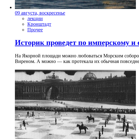
09 августа, воскресенье
лекции
Кронштадт
Прочее
Историк проведет по имперскому и
На Якорной площади можно любоваться Морским собором 
Виреном. А можно — как протекала их обычная повседнев