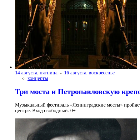
14 августа, пятница
-
16 августа, воскресенье
концерты
Три моста и Петропавловскую креп
Музыкальный фестиваль «Ленинградские мосты» пройдет в 
центре. Вход свободный. 0+