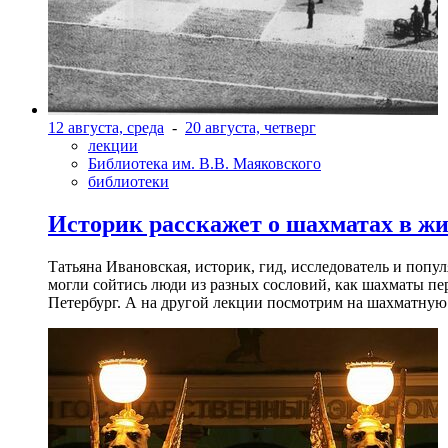
12 августа, среда
-
20 августа, четверг
лекции
Библиотека им. В.В. Маяковского
библиотеки
Историк расскажет о шахматах в ж
Татьяна Ивановская, историк, гид, исследователь и попу
могли сойтись люди из разных сословий, как шахматы пер
Петербург. А на другой лекции посмотрим на шахматную 