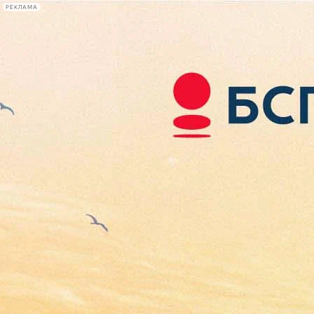
РЕКЛАМА
Афиша Plus
#телегид
Фонтанка.ру
Сегодня:
2026.08.08
00:56
Афиша Plus
кино
спектакли
выставки
концерты
лекции
книги
афиша плюс
новости
+