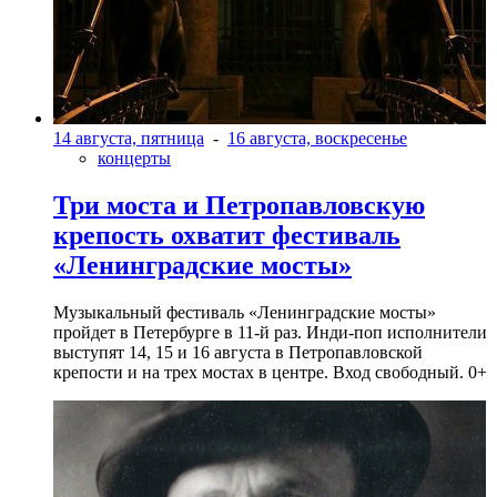
14 августа, пятница
-
16 августа, воскресенье
концерты
Три моста и Петропавловскую
крепость охватит фестиваль
«Ленинградские мосты»
Музыкальный фестиваль «Ленинградские мосты»
пройдет в Петербурге в 11-й раз. Инди-поп исполнители
выступят 14, 15 и 16 августа в Петропавловской
крепости и на трех мостах в центре. Вход свободный. 0+