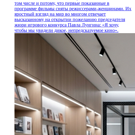
том числе и потому, что первые показанные в
программе фильмы сняты режиссерами-женщинами. Их
яростный взгляд на мир во многом отвечает
высказанному на открытии пожеланию председателя
жюри игрового конкурса Павла Лунгина: «Я хочу,
чтобы мы увидели дикое, непредсказуемое кино».