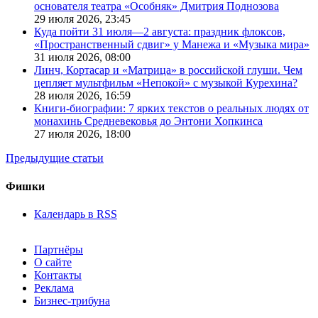
основателя театра «Особняк» Дмитрия Поднозова
29 июля 2026,
23:45
Куда пойти 31 июля—2 августа: праздник флоксов,
«Пространственный сдвиг» у Манежа и «Музыка мира»
31 июля 2026,
08:00
Линч, Кортасар и «Матрица» в российской глуши. Чем
цепляет мультфильм «Непокой» с музыкой Курехина?
28 июля 2026,
16:59
Книги-биографии: 7 ярких текстов о реальных людях от
монахинь Средневековья до Энтони Хопкинса
27 июля 2026,
18:00
Предыдущие статьи
Фишки
Календарь в RSS
Партнёры
О сайте
Контакты
Реклама
Бизнес-трибуна