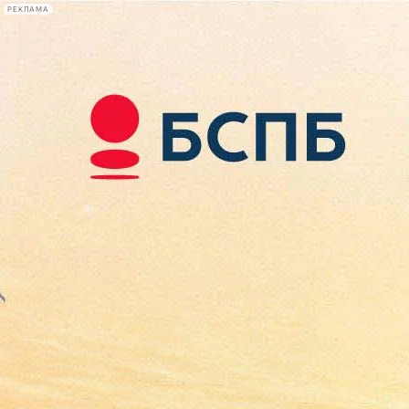
РЕКЛАМА
Афиша Plus
#телегид
Фонтанка.ру
Сегодня:
2026.08.09
19:29
Афиша Plus
кино
спектакли
выставки
концерты
лекции
книги
афиша плюс
новости
+