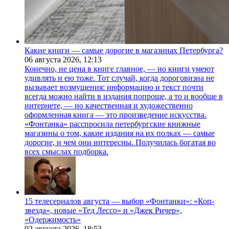
Какие книги — самые дорогие в магазинах Петербурга?
06 августа 2026,
12:13
Конечно, не цена в книге главное, — но книги умеют
удивлять и ею тоже. Тот случай, когда дороговизна не
вызывает возмущения: информацию и текст почти
всегда можно найти в издания попроще, а то и вообще в
интернете, — но качественная и художественно
оформленная книга — это произведение искусства.
«Фонтанка» расспросила петербургские книжные
магазины о том, какие издания на их полках — самые
дорогие, и чем они интересны. Получилась богатая во
всех смыслах подборка.
15 телесериалов августа — выбор «Фонтанки»: «Коп-
звезда», новые «Тед Лессо» и «Джек Ричер»,
«Одержимость»
02 августа 2026,
18:53