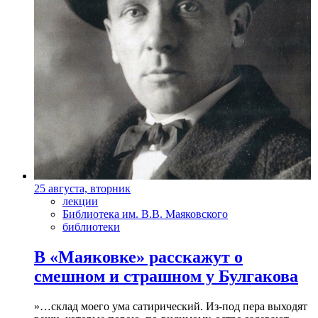
25 августа, вторник
лекции
Библиотека им. В.В. Маяковского
библиотеки
В «Маяковке» расскажут о
смешном и страшном у Булгакова
»…склад моего ума сатирический. Из-под пера выходят