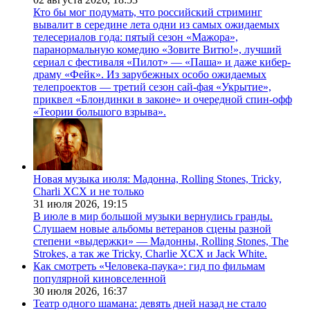
Кто бы мог подумать, что российский стриминг
вывалит в середине лета одни из самых ожидаемых
телесериалов года: пятый сезон «Мажора»,
паранормальную комедию «Зовите Витю!», лучший
сериал с фестиваля «Пилот» — «Паша» и даже кибер-
драму «Фейк». Из зарубежных особо ожидаемых
телепроектов — третий сезон сай-фая «Укрытие»,
приквел «Блондинки в законе» и очередной спин-офф
«Теории большого взрыва».
Новая музыка июля: Мадонна, Rolling Stones, Tricky,
Charli XCX и не только
31 июля 2026,
19:15
В июле в мир большой музыки вернулись гранды.
Слушаем новые альбомы ветеранов сцены разной
степени «выдержки» — Мадонны, Rolling Stones, The
Strokes, а так же Tricky, Charlie XCX и Jack White.
Как смотреть «Человека-паука»: гид по фильмам
популярной киновселенной
30 июля 2026,
16:37
Театр одного шамана: девять дней назад не стало