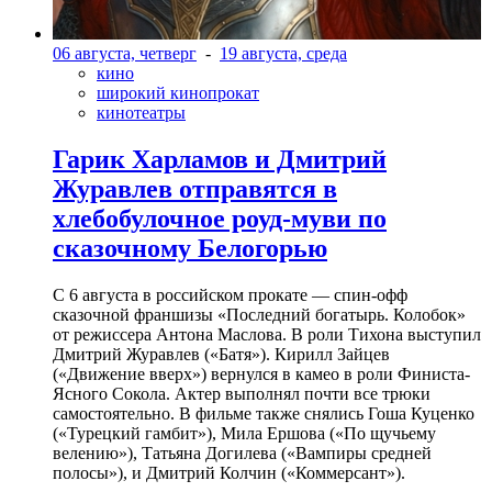
06 августа, четверг
-
19 августа, среда
кино
широкий кинопрокат
кинотеатры
Гарик Харламов и Дмитрий
Журавлев отправятся в
хлебобулочное роуд-муви по
сказочному Белогорью
С 6 августа в российском прокате — спин-офф
сказочной франшизы «Последний богатырь. Колобок»
от режиссера Антона Маслова. В роли Тихона выступил
Дмитрий Журавлев («Батя»). Кирилл Зайцев
(«Движение вверх») вернулся в камео в роли Финиста-
Ясного Сокола. Актер выполнял почти все трюки
самостоятельно. В фильме также снялись Гоша Куценко
(«Турецкий гамбит»), Мила Ершова («По щучьему
велению»), Татьяна Догилева («Вампиры средней
полосы»), и Дмитрий Колчин («Коммерсант»).