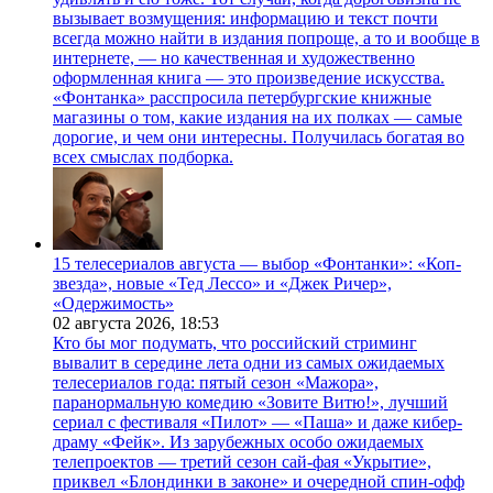
вызывает возмущения: информацию и текст почти
всегда можно найти в издания попроще, а то и вообще в
интернете, — но качественная и художественно
оформленная книга — это произведение искусства.
«Фонтанка» расспросила петербургские книжные
магазины о том, какие издания на их полках — самые
дорогие, и чем они интересны. Получилась богатая во
всех смыслах подборка.
15 телесериалов августа — выбор «Фонтанки»: «Коп-
звезда», новые «Тед Лессо» и «Джек Ричер»,
«Одержимость»
02 августа 2026,
18:53
Кто бы мог подумать, что российский стриминг
вывалит в середине лета одни из самых ожидаемых
телесериалов года: пятый сезон «Мажора»,
паранормальную комедию «Зовите Витю!», лучший
сериал с фестиваля «Пилот» — «Паша» и даже кибер-
драму «Фейк». Из зарубежных особо ожидаемых
телепроектов — третий сезон сай-фая «Укрытие»,
приквел «Блондинки в законе» и очередной спин-офф