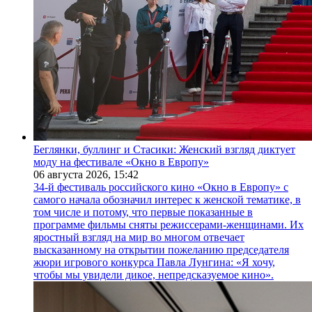
Беглянки, буллинг и Стасики: Женский взгляд диктует
моду на фестивале «Окно в Европу»
06 августа 2026,
15:42
34-й фестиваль российского кино «Окно в Европу» с
самого начала обозначил интерес к женской тематике, в
том числе и потому, что первые показанные в
программе фильмы сняты режиссерами-женщинами. Их
яростный взгляд на мир во многом отвечает
высказанному на открытии пожеланию председателя
жюри игрового конкурса Павла Лунгина: «Я хочу,
чтобы мы увидели дикое, непредсказуемое кино».