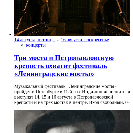
14 августа, пятница
-
16 августа, воскресенье
концерты
Три моста и Петропавловскую
крепость охватит фестиваль
«Ленинградские мосты»
Музыкальный фестиваль «Ленинградские мосты»
пройдет в Петербурге в 11-й раз. Инди-поп исполнители
выступят 14, 15 и 16 августа в Петропавловской
крепости и на трех мостах в центре. Вход свободный. 0+