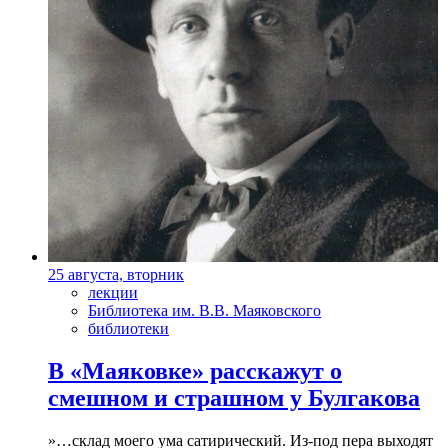
25 августа, вторник
лекции
Библиотека им. В.В. Маяковского
библиотеки
В «Маяковке» расскажут о
смешном и страшном у Булгакова
»…склад моего ума сатирический. Из-под пера выходят