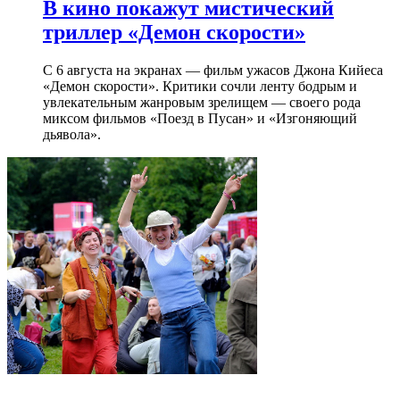
В кино покажут мистический
триллер «Демон скорости»
С 6 августа на экранах — фильм ужасов Джона Кийеса
«Демон скорости». Критики сочли ленту бодрым и
увлекательным жанровым зрелищeм — своего рода
миксом фильмов «Поезд в Пусан» и «Изгоняющий
дьявола».