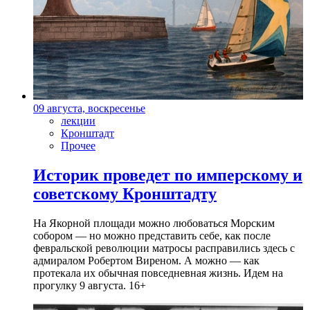
09 августа, воскресенье
лекции
Кронштадт
Прочее
Историк проведет по имперскому и
советскому Кронштадту
На Якорной площади можно любоваться Морским
собором — но можно представить себе, как после
февральской революции матросы расправились здесь с
адмиралом Робертом Виреном. А можно — как
протекала их обычная повседневная жизнь. Идем на
прогулку 9 августа. 16+