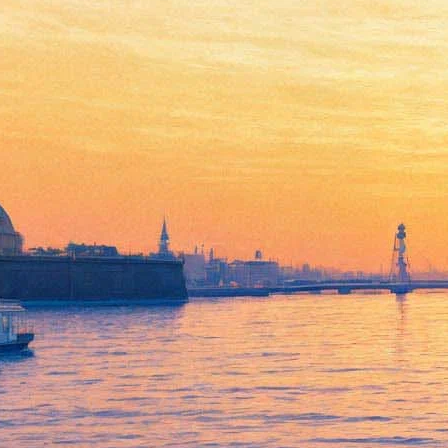
Джессика Честейн, Идрис
Эльба и Кевин Костнер
вступят в большую игру