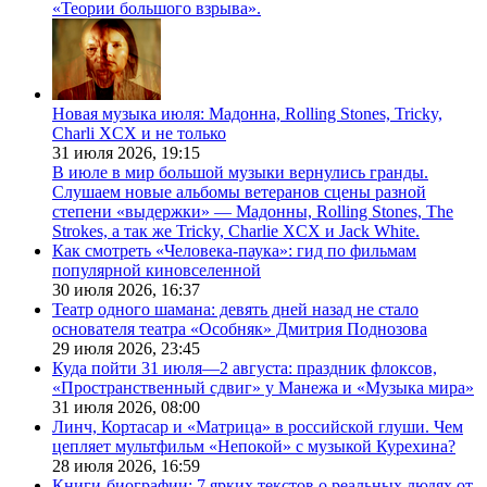
«Теории большого взрыва».
Новая музыка июля: Мадонна, Rolling Stones, Tricky,
Charli XCX и не только
31 июля 2026,
19:15
В июле в мир большой музыки вернулись гранды.
Слушаем новые альбомы ветеранов сцены разной
степени «выдержки» — Мадонны, Rolling Stones, The
Strokes, а так же Tricky, Charlie XCX и Jack White.
Как смотреть «Человека-паука»: гид по фильмам
популярной киновселенной
30 июля 2026,
16:37
Театр одного шамана: девять дней назад не стало
основателя театра «Особняк» Дмитрия Поднозова
29 июля 2026,
23:45
Куда пойти 31 июля—2 августа: праздник флоксов,
«Пространственный сдвиг» у Манежа и «Музыка мира»
31 июля 2026,
08:00
Линч, Кортасар и «Матрица» в российской глуши. Чем
цепляет мультфильм «Непокой» с музыкой Курехина?
28 июля 2026,
16:59
Книги-биографии: 7 ярких текстов о реальных людях от