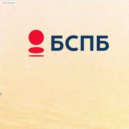
РЕКЛАМА
Афиша Plus
#телегид
Фонтанка.ру
Сегодня:
2026.08.09
16:59
Афиша Plus
кино
спектакли
выставки
концерты
лекции
книги
афиша плюс
новости
+