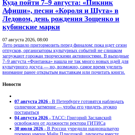
Куда пойти 7–9 августа: «Пикник
Афиши», песни «Короля и Шута» в
Ледовом, день рождения Зощенко и
кубинские марки
07 августа 2026, 08:00
Лето решило притормозить перед финалом: пока идет сезон
отпусков, организаторы культурных событий не слишком
загружают горожан творческими активностями. В выходные
7–9 августа «Фонтанка» нашла не так много новых идей для
культурного досуга — но, возможно, самое время уделить
внимание ранее открытым выставкам или почитать книги.
Новости
07 августа 2026
- В Петербурге готовятся наблюдать
солнечное затмение — чтобы его увидеть, нужно
постараться
04 августа 2026
- ТАСС: Григорий Заславский
освобожден от должности ректора ГИТИСа
30 июля 2026
- В России учредили национальную
премию имени Майи Плисецкой, лауреаты вместе