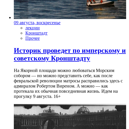
09 августа, воскресенье
лекции
Кронштадт
Прочее
Историк проведет по имперскому и
советскому Кронштадту
На Якорной площади можно любоваться Морским
собором — но можно представить себе, как после
февральской революции матросы расправились здесь с
адмиралом Робертом Виреном. А можно — как
протекала их обычная повседневная жизнь. Идем на
прогулку 9 августа. 16+