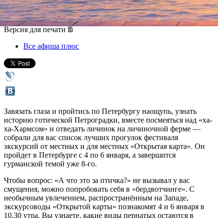
04 января 2018, четверг
-
08 января 2018, понедельник
Версия для печати
Все афиша плюс
Завязать глаза и пройтись по Петербургу наощупь, узнать
историю готической Петроградки, вместе посмеяться над «ха-
ха-Хармсом» и отведать личинок на личиночной ферме —
собрали для вас список лучших прогулок фестиваля
экскурсий от местных и для местных «Открытая карта». Он
пройдет в Петербурге с 4 по 6 января, а завершится
гурманской темой уже 8-го.
Чтобы вопрос: «А что это за птичка?» не вызывал у вас
смущения, можно попробовать себя в «бердвотчинге». С
необычным увлечением, распространённым на Западе,
экскурсоводы «Открытой карты» познакомят 4 и 6 января в
10.30 утра. Вы узнаете, какие виды пернатых остаются в