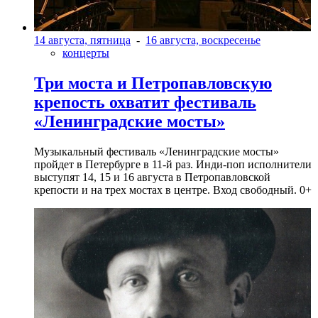
14 августа, пятница
-
16 августа, воскресенье
концерты
Три моста и Петропавловскую
крепость охватит фестиваль
«Ленинградские мосты»
Музыкальный фестиваль «Ленинградские мосты»
пройдет в Петербурге в 11-й раз. Инди-поп исполнители
выступят 14, 15 и 16 августа в Петропавловской
крепости и на трех мостах в центре. Вход свободный. 0+