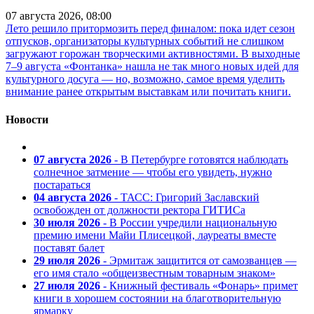
07 августа 2026, 08:00
Лето решило притормозить перед финалом: пока идет сезон
отпусков, организаторы культурных событий не слишком
загружают горожан творческими активностями. В выходные
7–9 августа «Фонтанка» нашла не так много новых идей для
культурного досуга — но, возможно, самое время уделить
внимание ранее открытым выставкам или почитать книги.
Новости
07 августа 2026
- В Петербурге готовятся наблюдать
солнечное затмение — чтобы его увидеть, нужно
постараться
04 августа 2026
- ТАСС: Григорий Заславский
освобожден от должности ректора ГИТИСа
30 июля 2026
- В России учредили национальную
премию имени Майи Плисецкой, лауреаты вместе
поставят балет
29 июля 2026
- Эрмитаж защитится от самозванцев —
его имя стало «общеизвестным товарным знаком»
27 июля 2026
- Книжный фестиваль «Фонарь» примет
книги в хорошем состоянии на благотворительную
ярмарку