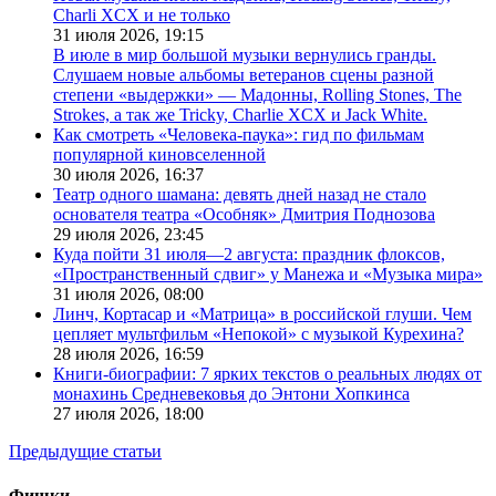
Charli XCX и не только
31 июля 2026,
19:15
В июле в мир большой музыки вернулись гранды.
Слушаем новые альбомы ветеранов сцены разной
степени «выдержки» — Мадонны, Rolling Stones, The
Strokes, а так же Tricky, Charlie XCX и Jack White.
Как смотреть «Человека-паука»: гид по фильмам
популярной киновселенной
30 июля 2026,
16:37
Театр одного шамана: девять дней назад не стало
основателя театра «Особняк» Дмитрия Поднозова
29 июля 2026,
23:45
Куда пойти 31 июля—2 августа: праздник флоксов,
«Пространственный сдвиг» у Манежа и «Музыка мира»
31 июля 2026,
08:00
Линч, Кортасар и «Матрица» в российской глуши. Чем
цепляет мультфильм «Непокой» с музыкой Курехина?
28 июля 2026,
16:59
Книги-биографии: 7 ярких текстов о реальных людях от
монахинь Средневековья до Энтони Хопкинса
27 июля 2026,
18:00
Предыдущие статьи
Фишки