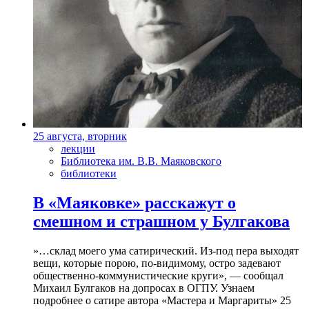
25 августа, вторник
лекции
Библиотека им. В.В. Маяковского
библиотеки
В «Маяковке» расскажут о
смешном и страшном у Булгакова
»…склад моего ума сатирический. Из-под пера выходят
вещи, которые порою, по-видимому, остро задевают
общественно-коммунистические круги», — сообщал
Михаил Булгаков на допросах в ОГПУ. Узнаем
подробнее о сатире автора «Мастера и Маргариты» 25