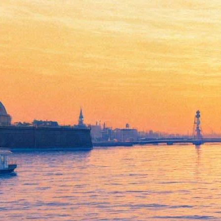
«Открытая карта» угостит
личинками и отыщет
старейший дуб Петербурга