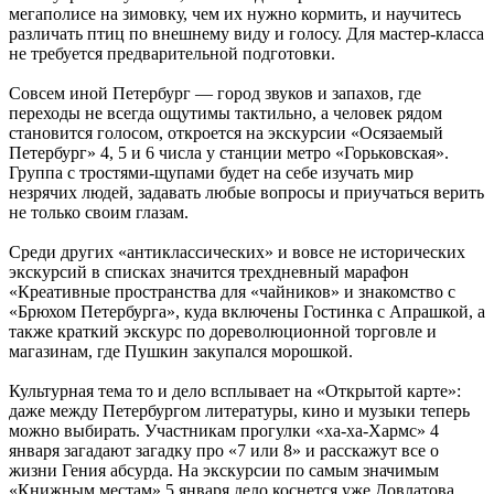
мегаполисе на зимовку, чем их нужно кормить, и научитесь
различать птиц по внешнему виду и голосу. Для мастер-класса
не требуется предварительной подготовки.
Совсем иной Петербург — город звуков и запахов, где
переходы не всегда ощутимы тактильно, а человек рядом
становится голосом, откроется на экскурсии «Осязаемый
Петербург» 4, 5 и 6 числа у станции метро «Горьковская».
Группа с тростями-щупами будет на себе изучать мир
незрячих людей, задавать любые вопросы и приучаться верить
не только своим глазам.
Среди других «антиклассических» и вовсе не исторических
экскурсий в списках значится трехдневный марафон
«Креативные пространства для «чайников» и знакомство с
«Брюхом Петербурга», куда включены Гостинка с Апрашкой, а
также краткий экскурс по дореволюционной торговле и
магазинам, где Пушкин закупался морошкой.
Культурная тема то и дело всплывает на «Открытой карте»:
даже между Петербургом литературы, кино и музыки теперь
можно выбирать. Участникам прогулки «ха-ха-Хармс» 4
января загадают загадку про «7 или 8» и расскажут все о
жизни Гения абсурда. На экскурсии по самым значимым
«Книжным местам» 5 января дело коснется уже Довлатова,