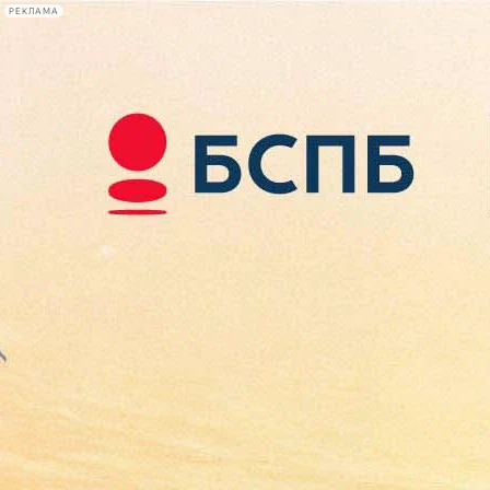
РЕКЛАМА
Афиша Plus
#телегид
Фонтанка.ру
Сегодня:
2026.08.07
18:37
Афиша Plus
кино
спектакли
выставки
концерты
лекции
книги
афиша плюс
новости
+