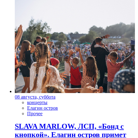
08 августа, суббота
концерты
Елагин остров
Прочее
SLAVA MARLOW, ЛСП, «Бонд с
кнопкой». Елагин остров примет