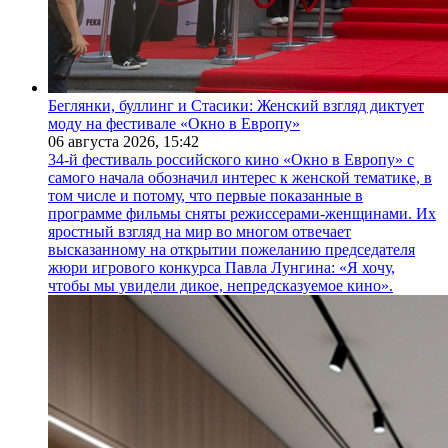
Беглянки, буллинг и Стасики: Женский взгляд диктует
моду на фестивале «Окно в Европу»
06 августа 2026,
15:42
34-й фестиваль российского кино «Окно в Европу» с
самого начала обозначил интерес к женской тематике, в
том числе и потому, что первые показанные в
программе фильмы сняты режиссерами-женщинами. Их
яростный взгляд на мир во многом отвечает
высказанному на открытии пожеланию председателя
жюри игрового конкурса Павла Лунгина: «Я хочу,
чтобы мы увидели дикое, непредсказуемое кино».