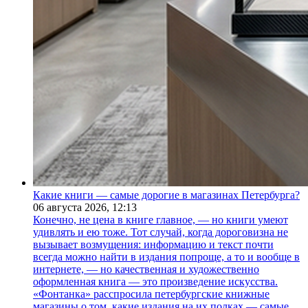
Какие книги — самые дорогие в магазинах Петербурга?
06 августа 2026,
12:13
Конечно, не цена в книге главное, — но книги умеют
удивлять и ею тоже. Тот случай, когда дороговизна не
вызывает возмущения: информацию и текст почти
всегда можно найти в издания попроще, а то и вообще в
интернете, — но качественная и художественно
оформленная книга — это произведение искусства.
«Фонтанка» расспросила петербургские книжные
магазины о том, какие издания на их полках — самые