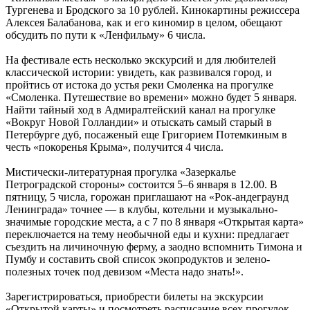
Тургенева и Бродского за 10 рублей. Кинокартины режиссера
Алексея Балабанова, как и его киномир в целом, обещают
обсудить по пути к «Ленфильму» 6 числа.
На фестивале есть несколько экскурсий и для любителей
классической истории: увидеть, как развивался город, и
пройтись от истока до устья реки Смоленка на прогулке
«Смоленка. Путешествие во времени» можно будет 5 января.
Найти тайный ход в Адмиралтейский канал на прогулке
«Вокруг Новой Голландии» и отыскать самый старый в
Петербурге дуб, посаженый еще Григорием Потемкиным в
честь «покоренья Крыма», получится 4 числа.
Мистически-литературная прогулка «Зазеркалье
Петроградской стороны» состоится 5–6 января в 12.00. В
пятницу, 5 числа, горожан приглашают на «Рок-андеграунд
Ленинграда» точнее — в клубы, котельни и музыкально-
значимые городские места, а с 7 по 8 января «Открытая карта»
переключается на тему необычной еды и кухни: предлагает
съездить на личиночную ферму, а заодно вспомнить Тимона и
Пумбу и составить свой список экопродуктов и зелено-
полезных точек под девизом «Места надо знать!».
Зарегистрироваться, приобрести билеты на экскурсии
«Открытой карты» и посмотреть расписание всех прогулок