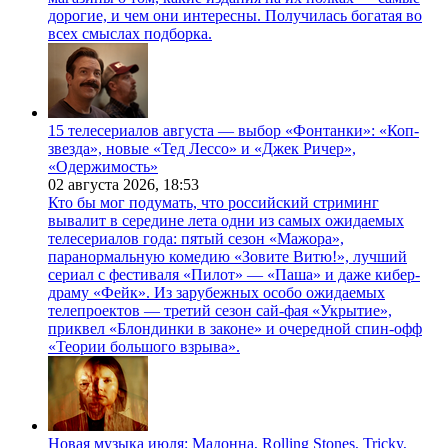
дорогие, и чем они интересны. Получилась богатая во
всех смыслах подборка.
15 телесериалов августа — выбор «Фонтанки»: «Коп-
звезда», новые «Тед Лессо» и «Джек Ричер»,
«Одержимость»
02 августа 2026,
18:53
Кто бы мог подумать, что российский стриминг
вывалит в середине лета одни из самых ожидаемых
телесериалов года: пятый сезон «Мажора»,
паранормальную комедию «Зовите Витю!», лучший
сериал с фестиваля «Пилот» — «Паша» и даже кибер-
драму «Фейк». Из зарубежных особо ожидаемых
телепроектов — третий сезон сай-фая «Укрытие»,
приквел «Блондинки в законе» и очередной спин-офф
«Теории большого взрыва».
Новая музыка июля: Мадонна, Rolling Stones, Tricky,