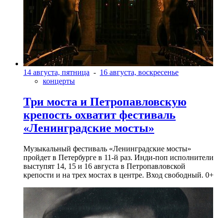
14 августа, пятница
-
16 августа, воскресенье
концерты
Три моста и Петропавловскую
крепость охватит фестиваль
«Ленинградские мосты»
Музыкальный фестиваль «Ленинградские мосты»
пройдет в Петербурге в 11-й раз. Инди-поп исполнители
выступят 14, 15 и 16 августа в Петропавловской
крепости и на трех мостах в центре. Вход свободный. 0+