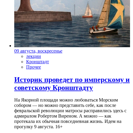
09 августа, воскресенье
лекции
Кронштадт
Прочее
Историк проведет по имперскому и
советскому Кронштадту
На Якорной площади можно любоваться Морским
собором — но можно представить себе, как после
февральской революции матросы расправились здесь с
адмиралом Робертом Виреном. А можно — как
протекала их обычная повседневная жизнь. Идем на
прогулку 9 августа. 16+