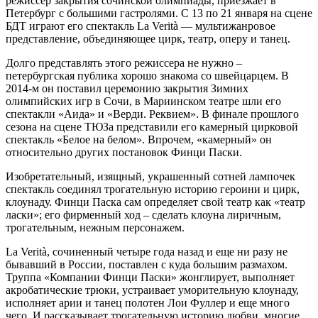
режиссер закрытия сочинской олимпиады, приезжает в
Петербург с большими гастролями. С 13 по 21 января на сцене
БДТ играют его спектакль La Verità — мультижанровое
представление, объединяющее цирк, театр, оперу и танец.
Долго представлять этого режиссера не нужно –
петербургская публика хорошо знакома со швейцарцем. В
2014-м он поставил церемонию закрытия Зимних
олимпийских игр в Сочи, в Мариинском театре шли его
спектакли «Аида» и «Верди. Реквием». В финале прошлого
сезона на сцене ТЮЗа представили его камерный цирковой
спектакль «Белое на белом». Впрочем, «камерный» он
относительно других постановок Финци Паски.
Изобретательный, изящный, украшенный сотней лампочек
спектакль соединял трогательную историю героини и цирк,
клоунаду. Финци Паска сам определяет свой театр как «театр
ласки»; его фирменный ход – сделать клоуна лиричным,
трогательным, нежным персонажем.
La Verità, сочиненный четыре года назад и еще ни разу не
бывавший в России, поставлен с куда большим размахом.
Труппа «Компании Финци Паски» жонглирует, выполняет
акробатические трюки, устраивает уморительную клоунаду,
исполняет арии и танец полотен Лои Фуллер и еще много
чего. И рассказывает трогательную историю любви, многие