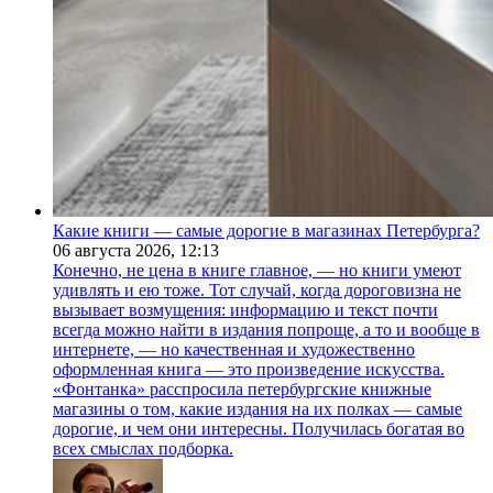
Какие книги — самые дорогие в магазинах Петербурга?
06 августа 2026,
12:13
Конечно, не цена в книге главное, — но книги умеют
удивлять и ею тоже. Тот случай, когда дороговизна не
вызывает возмущения: информацию и текст почти
всегда можно найти в издания попроще, а то и вообще в
интернете, — но качественная и художественно
оформленная книга — это произведение искусства.
«Фонтанка» расспросила петербургские книжные
магазины о том, какие издания на их полках — самые
дорогие, и чем они интересны. Получилась богатая во
всех смыслах подборка.