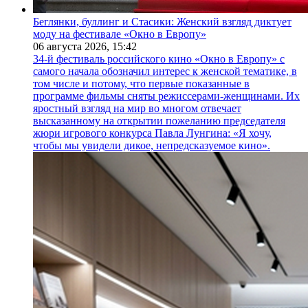
Беглянки, буллинг и Стасики: Женский взгляд диктует
моду на фестивале «Окно в Европу»
06 августа 2026,
15:42
34-й фестиваль российского кино «Окно в Европу» с
самого начала обозначил интерес к женской тематике, в
том числе и потому, что первые показанные в
программе фильмы сняты режиссерами-женщинами. Их
яростный взгляд на мир во многом отвечает
высказанному на открытии пожеланию председателя
жюри игрового конкурса Павла Лунгина: «Я хочу,
чтобы мы увидели дикое, непредсказуемое кино».