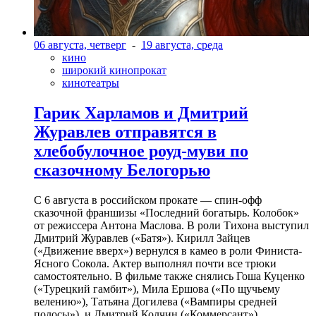
06 августа, четверг
-
19 августа, среда
кино
широкий кинопрокат
кинотеатры
Гарик Харламов и Дмитрий
Журавлев отправятся в
хлебобулочное роуд-муви по
сказочному Белогорью
С 6 августа в российском прокате — спин-офф
сказочной франшизы «Последний богатырь. Колобок»
от режиссера Антона Маслова. В роли Тихона выступил
Дмитрий Журавлев («Батя»). Кирилл Зайцев
(«Движение вверх») вернулся в камео в роли Финиста-
Ясного Сокола. Актер выполнял почти все трюки
самостоятельно. В фильме также снялись Гоша Куценко
(«Турецкий гамбит»), Мила Ершова («По щучьему
велению»), Татьяна Догилева («Вампиры средней
полосы»), и Дмитрий Колчин («Коммерсант»).