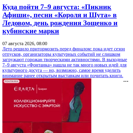
Куда пойти 7–9 августа: «Пикник
Афиши», песни «Короля и Шута» в
Ледовом, день рождения Зощенко и
кубинские марки
07 августа 2026, 08:00
Лето решило притормозить перед финалом: пока идет сезон
отпусков, организаторы культурных событий не слишком
загружают горожан творческими активностями. В выходные
7–9 августа «Фонтанка» нашла не так много новых идей для
культурного досуга — но, возможно, самое время уделить
внимание ранее открытым выставкам или почитать книги.
РЕКЛАМА