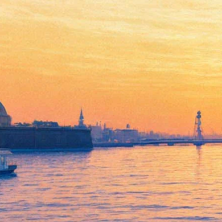
Петербуржцы увидят
спектакль режиссера Цирка
дю Солей и закрытия