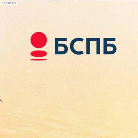
РЕКЛАМА
Афиша Plus
#телегид
Фонтанка.ру
Сегодня:
2026.08.09
13:19
Афиша Plus
кино
спектакли
выставки
концерты
лекции
книги
афиша плюс
новости
+