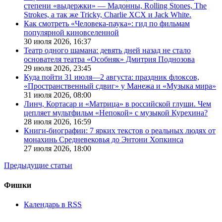
степени «выдержки» — Мадонны, Rolling Stones, The
Strokes, а так же Tricky, Charlie XCX и Jack White.
Как смотреть «Человека-паука»: гид по фильмам
популярной киновселенной
30 июля 2026,
16:37
Театр одного шамана: девять дней назад не стало
основателя театра «Особняк» Дмитрия Поднозова
29 июля 2026,
23:45
Куда пойти 31 июля—2 августа: праздник флоксов,
«Пространственный сдвиг» у Манежа и «Музыка мира»
31 июля 2026,
08:00
Линч, Кортасар и «Матрица» в российской глуши. Чем
цепляет мультфильм «Непокой» с музыкой Курехина?
28 июля 2026,
16:59
Книги-биографии: 7 ярких текстов о реальных людях от
монахинь Средневековья до Энтони Хопкинса
27 июля 2026,
18:00
Предыдущие статьи
Фишки
Календарь в RSS