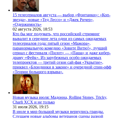
15 телесериалов августа — выбор «Фонтанки»: «Коп-
звезда», новые «Тед Лессо» и «Джек Ричер»,
«Одержимость»
02 августа 2026,
18:53
Кто бы мог подумать, что российский стриминг
вывалит в середине лета одни из самых ожидаемых
телесериалов года: пятый сезон «Мажора»,
паранормальную комедию «Зовите Витю!», лучший
сериал с фестиваля «Пилот» — «Паша» и даже кибер-
драму «Фейк». Из зарубежных особо ожидаемых
телепроектов — третий сезон сай-фая «Укрытие»,
приквел «Блондинки в законе» и очередной спин-офф
«Теории большого взрыва».
Новая музыка июля: Мадонна, Rolling Stones, Tricky,
Charli XCX и не только
31 июля 2026,
19:15
В июле в мир большой музыки вернулись гранды.
Слушаем новые альбомы ветеранов сцены разной