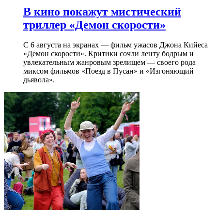
В кино покажут мистический
триллер «Демон скорости»
С 6 августа на экранах — фильм ужасов Джона Кийеса
«Демон скорости». Критики сочли ленту бодрым и
увлекательным жанровым зрелищeм — своего рода
миксом фильмов «Поезд в Пусан» и «Изгоняющий
дьявола».