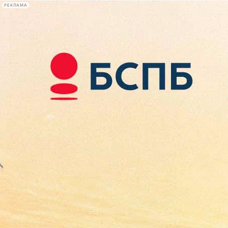
РЕКЛАМА
Афиша Plus
#телегид
Фонтанка.ру
Сегодня:
2026.08.09
10:21
Афиша Plus
кино
спектакли
выставки
концерты
лекции
книги
афиша плюс
новости
+