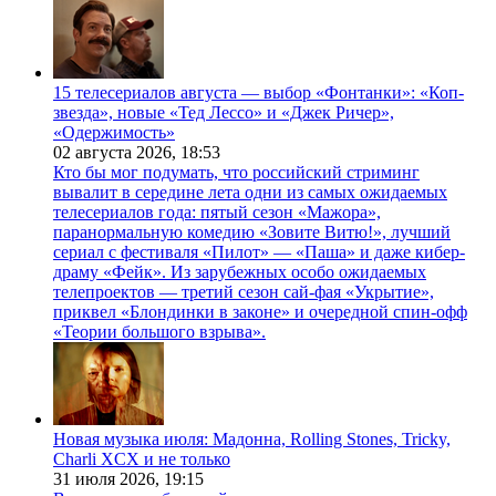
15 телесериалов августа — выбор «Фонтанки»: «Коп-
звезда», новые «Тед Лессо» и «Джек Ричер»,
«Одержимость»
02 августа 2026,
18:53
Кто бы мог подумать, что российский стриминг
вывалит в середине лета одни из самых ожидаемых
телесериалов года: пятый сезон «Мажора»,
паранормальную комедию «Зовите Витю!», лучший
сериал с фестиваля «Пилот» — «Паша» и даже кибер-
драму «Фейк». Из зарубежных особо ожидаемых
телепроектов — третий сезон сай-фая «Укрытие»,
приквел «Блондинки в законе» и очередной спин-офф
«Теории большого взрыва».
Новая музыка июля: Мадонна, Rolling Stones, Tricky,
Charli XCX и не только
31 июля 2026,
19:15