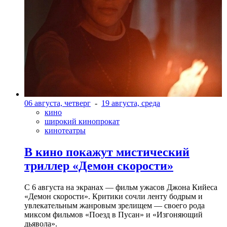
06 августа, четверг
-
19 августа, среда
кино
широкий кинопрокат
кинотеатры
В кино покажут мистический
триллер «Демон скорости»
С 6 августа на экранах — фильм ужасов Джона Кийеса
«Демон скорости». Критики сочли ленту бодрым и
увлекательным жанровым зрелищeм — своего рода
миксом фильмов «Поезд в Пусан» и «Изгоняющий
дьявола».