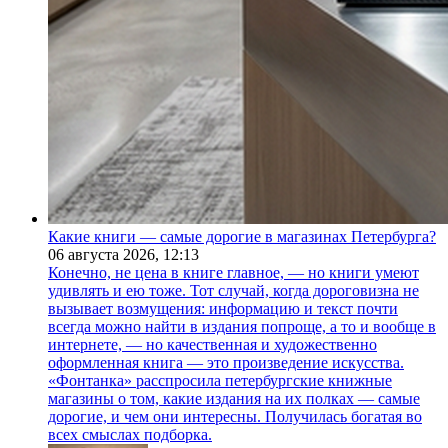
Какие книги — самые дорогие в магазинах Петербурга?
06 августа 2026,
12:13
Конечно, не цена в книге главное, — но книги умеют
удивлять и ею тоже. Тот случай, когда дороговизна не
вызывает возмущения: информацию и текст почти
всегда можно найти в издания попроще, а то и вообще в
интернете, — но качественная и художественно
оформленная книга — это произведение искусства.
«Фонтанка» расспросила петербургские книжные
магазины о том, какие издания на их полках — самые
дорогие, и чем они интересны. Получилась богатая во
всех смыслах подборка.