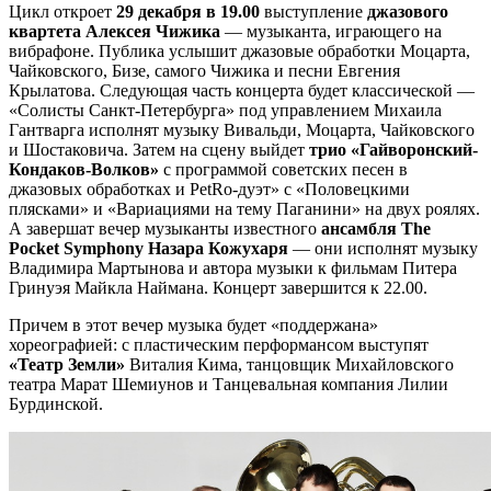
Цикл откроет
29 декабря в 19.00
выступление
джазового
квартета Алексея Чижика
— музыканта, играющего на
вибрафоне. Публика услышит джазовые обработки Моцарта,
Чайковского, Бизе, самого Чижика и песни Евгения
Крылатова. Следующая часть концерта будет классической —
«Солисты Санкт-Петербурга» под управлением Михаила
Гантварга исполнят музыку Вивальди, Моцарта, Чайковского
и Шостаковича. Затем на сцену выйдет
трио «Гайворонский-
Кондаков-Волков»
с программой советских песен в
джазовых обработках и PetRo-дуэт» c «Половецкими
плясками» и «Вариациями на тему Паганини» на двух роялях.
А завершат вечер музыканты известного
ансамбля The
Pocket Symphony Назара Кожухаря
— они исполнят музыку
Владимира Мартынова и автора музыки к фильмам Питера
Гринуэя Майкла Наймана. Концерт завершится к 22.00.
Причем в этот вечер музыка будет «поддержана»
хореографией: с пластическим перформансом выступят
«Театр Земли»
Виталия Кима, танцовщик Михайловского
театра Марат Шемиунов и Танцевальная компания Лилии
Бурдинской.