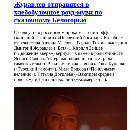
Журавлев отправятся в
хлебобулочное роуд-муви по
сказочному Белогорью
С 6 августа в российском прокате — спин-офф
сказочной франшизы «Последний богатырь. Колобок»
от режиссера Антона Маслова. В роли Тихона выступил
Дмитрий Журавлев («Батя»). Кирилл Зайцев
(«Движение вверх») вернулся в камео в роли Финиста-
Ясного Сокола. Актер выполнял почти все трюки
самостоятельно. В фильме также снялись Гоша Куценко
(«Турецкий гамбит»), Мила Ершова («По щучьему
велению»), Татьяна Догилева («Вампиры средней
полосы»), и Дмитрий Колчин («Коммерсант»).