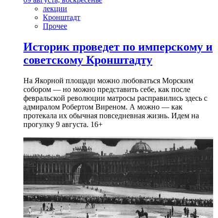
лекции
Кронштадт
Прочее
Историк проведет по имперскому и
советскому Кронштадту
На Якорной площади можно любоваться Морским
собором — но можно представить себе, как после
февральской революции матросы расправились здесь с
адмиралом Робертом Виреном. А можно — как
протекала их обычная повседневная жизнь. Идем на
прогулку 9 августа. 16+