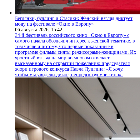
Беглянки, буллинг и Стасики: Женский взгляд диктует
моду на фестивале «Окно в Европу»
06 августа 2026,
15:42
34-й фестиваль российского кино «Окно в Европу» с
самого начала обозначил интерес к женской тематике, в
том числе и потому, что первые показанные в
программе фильмы сняты режиссерами-женщинами. Их
яростный взгляд на мир во многом отвечает
высказанному на открытии пожеланию председателя
жюри игрового конкурса Павла Лунгина: «Я хочу,
чтобы мы увидели дикое, непредсказуемое кино».