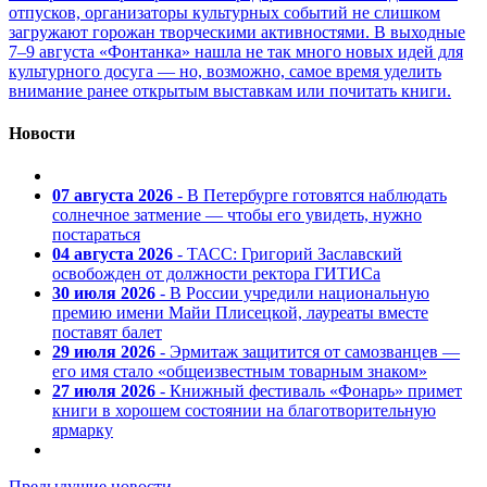
отпусков, организаторы культурных событий не слишком
загружают горожан творческими активностями. В выходные
7–9 августа «Фонтанка» нашла не так много новых идей для
культурного досуга — но, возможно, самое время уделить
внимание ранее открытым выставкам или почитать книги.
Новости
07 августа 2026
- В Петербурге готовятся наблюдать
солнечное затмение — чтобы его увидеть, нужно
постараться
04 августа 2026
- ТАСС: Григорий Заславский
освобожден от должности ректора ГИТИСа
30 июля 2026
- В России учредили национальную
премию имени Майи Плисецкой, лауреаты вместе
поставят балет
29 июля 2026
- Эрмитаж защитится от самозванцев —
его имя стало «общеизвестным товарным знаком»
27 июля 2026
- Книжный фестиваль «Фонарь» примет
книги в хорошем состоянии на благотворительную
ярмарку
Предыдущие новости