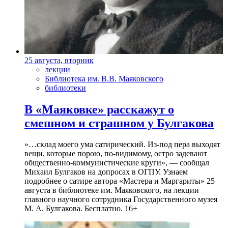
25 августа, вторник
лекции
Библиотека им. В.В. Маяковского
библиотеки
В «Маяковке» расскажут о
смешном и страшном у Булгакова
»…склад моего ума сатирический. Из-под пера выходят
вещи, которые порою, по-видимому, остро задевают
общественно-коммунистические круги», — сообщал
Михаил Булгаков на допросах в ОГПУ. Узнаем
подробнее о сатире автора «Мастера и Маргариты» 25
августа в библиотеке им. Маяковского, на лекции
главного научного сотрудника Государственного музея
М. А. Булгакова. Бесплатно. 16+