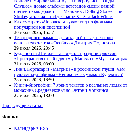
В июле в мир большой музыки вернулись гранды.
Слушаем новые альбомы ветеранов сцены разной
степени «выдержки» — Мадонны, Rolling Stones, The
Strokes, а так же Tricky, Charlie XCX и Jack White.
Как смотреть «Человека-паука»: гид по фильмам
популярной киновселенной
30 июля 2026,
16:37
Театр одного шамана: девять дней назад не стало
основателя театра «Особняк» Дмитрия Поднозова
29 июля 2026,
23:45
Куда пойти 31 июля—2 августа: праздник флоксов,
«Пространственный сдвиг» у Манежа и «Музыка мира»
31 июля 2026,
08:00
Линч, Кортасар и «Матрица» в российской глуши. Чем
цепляет мультфильм «Непокой» с музыкой Курехина?
28 июля 2026,
16:59
Книги-биографии: 7 ярких текстов о реальных людях от
монахинь Средневековья до Энтони Хопкинса
27 июля 2026,
18:00
Предыдущие статьи
Фишки
Календарь в RSS