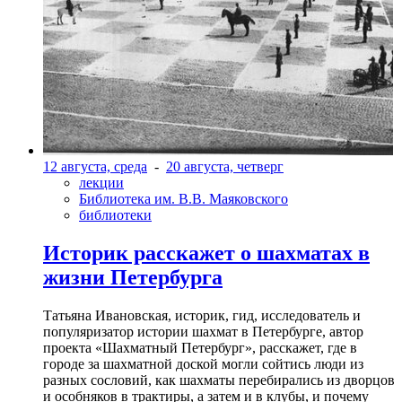
12 августа, среда
-
20 августа, четверг
лекции
Библиотека им. В.В. Маяковского
библиотеки
Историк расскажет о шахматах в
жизни Петербурга
Татьяна Ивановская, историк, гид, исследователь и
популяризатор истории шахмат в Петербурге, автор
проекта «Шахматный Петербург», расскажет, где в
городе за шахматной доской могли сойтись люди из
разных сословий, как шахматы перебирались из дворцов
и особняков в трактиры, а затем и в клубы, и почему