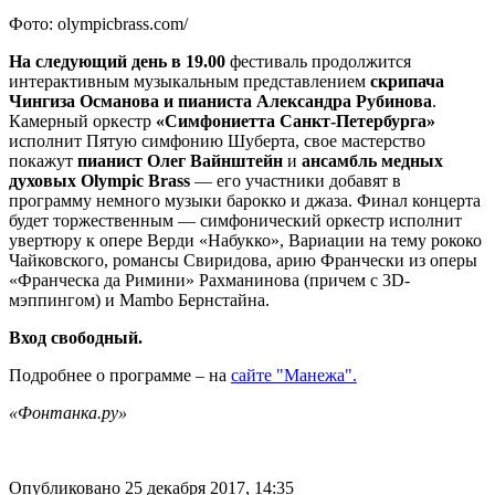
Фото: olympicbrass.com/
На следующий день в 19.00
фестиваль продолжится
интерактивным музыкальным представлением
скрипача
Чингиза Османова и пианиста Александра Рубинова
.
Камерный оркестр
«Симфониетта Санкт-Петербурга»
исполнит Пятую симфонию Шуберта, свое мастерство
покажут
пианист Олег Вайнштейн
и
ансамбль медных
духовых Olympic Brass
— его участники добавят в
программу немного музыки барокко и джаза. Финал концерта
будет торжественным — симфонический оркестр исполнит
увертюру к опере Верди «Набукко», Вариации на тему рококо
Чайковского, романсы Свиридова, арию Франчески из оперы
«Франческа да Римини» Рахманинова (причем с 3D-
мэппингом) и Mambo Бернстайна.
Вход свободный.
Подробнее о программе – на
сайте "Манежа".
«Фонтанка.ру»
Опубликовано 25 декабря 2017, 14:35