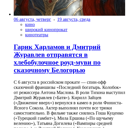
06 августа, четверг
-
19 августа, среда
кино
широкий кинопрокат
кинотеатры
Гарик Харламов и Дмитрий
Журавлев отправятся в
хлебобулочное роуд-муви по
сказочному Белогорью
С 6 августа в российском прокате — спин-офф
сказочной франшизы «Последний богатырь. Колобок»
от режиссера Антона Маслова. В роли Тихона выступил
Дмитрий Журавлев («Батя»). Кирилл Зайцев
(«Движение вверх») вернулся в камео в роли Финиста-
Ясного Сокола. Актер выполнял почти все трюки
самостоятельно. В фильме также снялись Гоша Куценко
(«Турецкий гамбит»), Мила Ершова («По щучьему
велению»), Татьяна Догилева («Вампиры средней