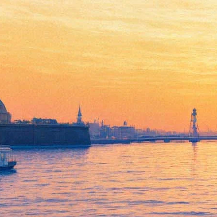
Петербуржцы первыми
услышат новую пьесу Ивана
Вырыпаева