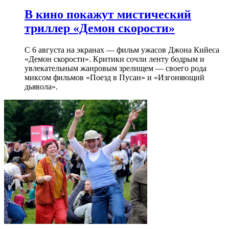
В кино покажут мистический
триллер «Демон скорости»
С 6 августа на экранах — фильм ужасов Джона Кийеса
«Демон скорости». Критики сочли ленту бодрым и
увлекательным жанровым зрелищeм — своего рода
миксом фильмов «Поезд в Пусан» и «Изгоняющий
дьявола».