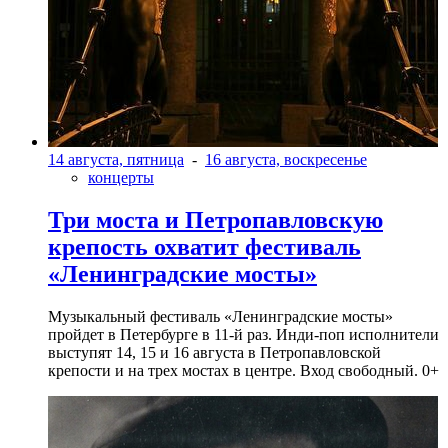
14 августа, пятница
-
16 августа, воскресенье
концерты
Три моста и Петропавловскую
крепость охватит фестиваль
«Ленинградские мосты»
Музыкальный фестиваль «Ленинградские мосты»
пройдет в Петербурге в 11-й раз. Инди-поп исполнители
выступят 14, 15 и 16 августа в Петропавловской
крепости и на трех мостах в центре. Вход свободный. 0+