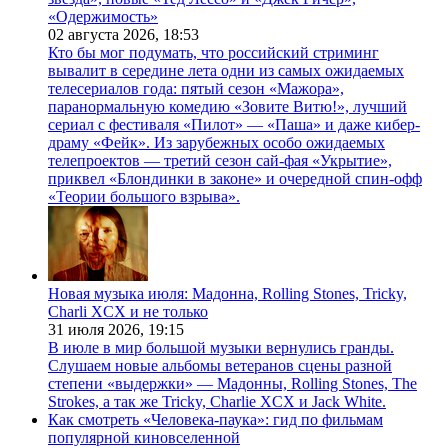
«Одержимость»
02 августа 2026,
18:53
Кто бы мог подумать, что российский стриминг
вывалит в середине лета одни из самых ожидаемых
телесериалов года: пятый сезон «Мажора»,
паранормальную комедию «Зовите Витю!», лучший
сериал с фестиваля «Пилот» — «Паша» и даже кибер-
драму «Фейк». Из зарубежных особо ожидаемых
телепроектов — третий сезон сай-фая «Укрытие»,
приквел «Блондинки в законе» и очередной спин-офф
«Теории большого взрыва».
Новая музыка июля: Мадонна, Rolling Stones, Tricky,
Charli XCX и не только
31 июля 2026,
19:15
В июле в мир большой музыки вернулись гранды.
Слушаем новые альбомы ветеранов сцены разной
степени «выдержки» — Мадонны, Rolling Stones, The
Strokes, а так же Tricky, Charlie XCX и Jack White.
Как смотреть «Человека-паука»: гид по фильмам
популярной киновселенной