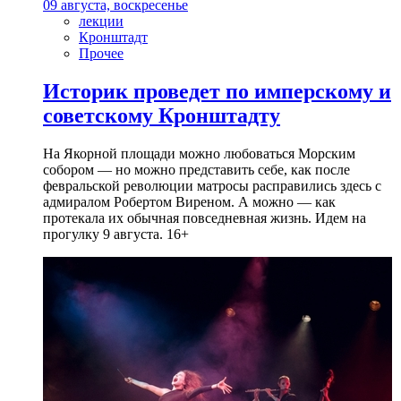
09 августа, воскресенье
лекции
Кронштадт
Прочее
Историк проведет по имперскому и
советскому Кронштадту
На Якорной площади можно любоваться Морским
собором — но можно представить себе, как после
февральской революции матросы расправились здесь с
адмиралом Робертом Виреном. А можно — как
протекала их обычная повседневная жизнь. Идем на
прогулку 9 августа. 16+