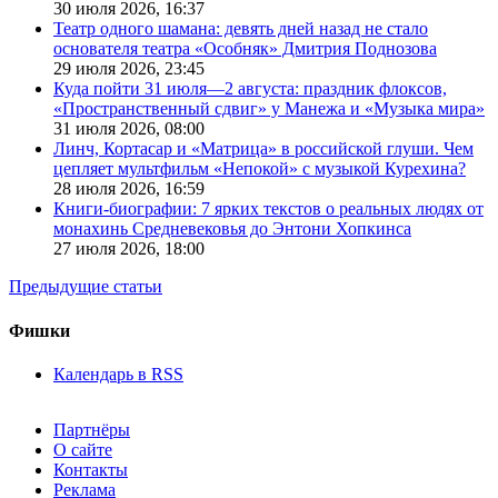
30 июля 2026,
16:37
Театр одного шамана: девять дней назад не стало
основателя театра «Особняк» Дмитрия Поднозова
29 июля 2026,
23:45
Куда пойти 31 июля—2 августа: праздник флоксов,
«Пространственный сдвиг» у Манежа и «Музыка мира»
31 июля 2026,
08:00
Линч, Кортасар и «Матрица» в российской глуши. Чем
цепляет мультфильм «Непокой» с музыкой Курехина?
28 июля 2026,
16:59
Книги-биографии: 7 ярких текстов о реальных людях от
монахинь Средневековья до Энтони Хопкинса
27 июля 2026,
18:00
Предыдущие статьи
Фишки
Календарь в RSS
Партнёры
О сайте
Контакты
Реклама