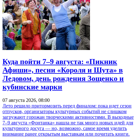
Куда пойти 7–9 августа: «Пикник
Афиши», песни «Короля и Шута» в
Ледовом, день рождения Зощенко и
кубинские марки
07 августа 2026, 08:00
Лето решило притормозить перед финалом: пока идет сезон
отпусков, организаторы культурных событий не слишком
загружают горожан творческими активностями. В выходные
7–9 августа «Фонтанка» нашла не так много новых идей для
культурного досуга — но, возможно, самое время уделить
внимание ранее открытым выставкам или почитать книги.