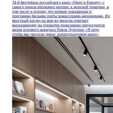
34-й фестиваль российского кино «Окно в Европу» с
самого начала обозначил интерес к женской тематике, в
том числе и потому, что первые показанные в
программе фильмы сняты режиссерами-женщинами. Их
яростный взгляд на мир во многом отвечает
высказанному на открытии пожеланию председателя
жюри игрового конкурса Павла Лунгина: «Я хочу,
чтобы мы увидели дикое, непредсказуемое кино».