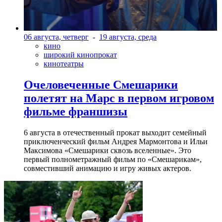
06 августа, четверг
-
19 августа, среда
кино
широкий кинопрокат
кинотеатры
Очеловеченные Смешарики
полетят на Марс в первом игровом
фильме франшизы
6 августа в отечественный прокат выходит семейный
приключенческий фильм Андрея Мармонтова и Ильи
Максимова «Смешарики сквозь вселенные». Это
первый полнометражный фильм по «Смешарикам»,
совместивший анимацию и игру живых актеров.