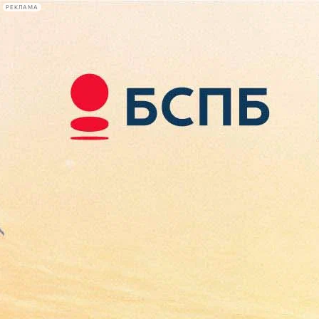
РЕКЛАМА
Афиша Plus
#телегид
Фонтанка.ру
Сегодня:
2026.08.09
19:29
Афиша Plus
кино
спектакли
выставки
концерты
лекции
книги
афиша плюс
новости
+