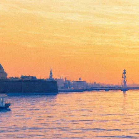
Артдокфест покажет фильмы
про Звягинцева, Новороссию
и картошку