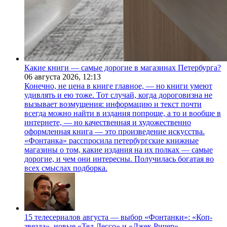
Какие книги — самые дорогие в магазинах Петербурга?
06 августа 2026,
12:13
Конечно, не цена в книге главное, — но книги умеют
удивлять и ею тоже. Тот случай, когда дороговизна не
вызывает возмущения: информацию и текст почти
всегда можно найти в издания попроще, а то и вообще в
интернете, — но качественная и художественно
оформленная книга — это произведение искусства.
«Фонтанка» расспросила петербургские книжные
магазины о том, какие издания на их полках — самые
дорогие, и чем они интересны. Получилась богатая во
всех смыслах подборка.
15 телесериалов августа — выбор «Фонтанки»: «Коп-
звезда», новые «Тед Лессо» и «Джек Ричер»,