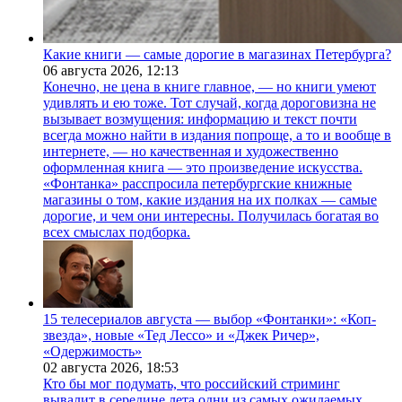
Какие книги — самые дорогие в магазинах Петербурга?
06 августа 2026,
12:13
Конечно, не цена в книге главное, — но книги умеют
удивлять и ею тоже. Тот случай, когда дороговизна не
вызывает возмущения: информацию и текст почти
всегда можно найти в издания попроще, а то и вообще в
интернете, — но качественная и художественно
оформленная книга — это произведение искусства.
«Фонтанка» расспросила петербургские книжные
магазины о том, какие издания на их полках — самые
дорогие, и чем они интересны. Получилась богатая во
всех смыслах подборка.
15 телесериалов августа — выбор «Фонтанки»: «Коп-
звезда», новые «Тед Лессо» и «Джек Ричер»,
«Одержимость»
02 августа 2026,
18:53
Кто бы мог подумать, что российский стриминг
вывалит в середине лета одни из самых ожидаемых