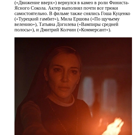
(«Движение вверх») вернулся в камео в роли Финиста-
Ясного Сокола. Актер выполнял почти все трюки
самостоятельно. В фильме также снялись Гоша Куценко
(«Турецкий гамбит»), Мила Ершова («По щучьему
велению»), Татьяна Догилева («Вампиры средней
полосы»), и Дмитрий Колчин («Коммерсант»).