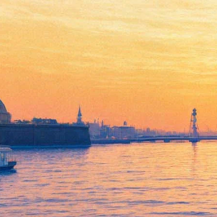
Любителей «топорной
живописи» зовут в гости к
профессору Вудману