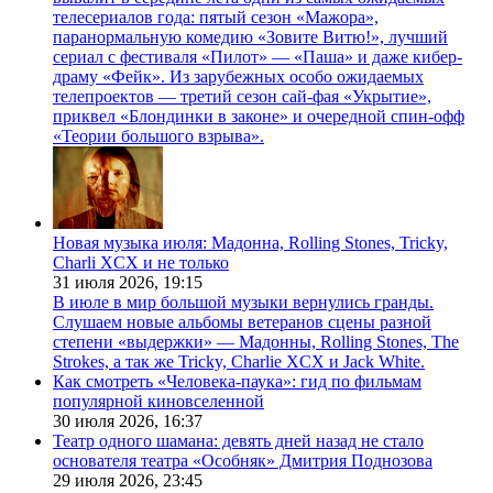
телесериалов года: пятый сезон «Мажора»,
паранормальную комедию «Зовите Витю!», лучший
сериал с фестиваля «Пилот» — «Паша» и даже кибер-
драму «Фейк». Из зарубежных особо ожидаемых
телепроектов — третий сезон сай-фая «Укрытие»,
приквел «Блондинки в законе» и очередной спин-офф
«Теории большого взрыва».
Новая музыка июля: Мадонна, Rolling Stones, Tricky,
Charli XCX и не только
31 июля 2026,
19:15
В июле в мир большой музыки вернулись гранды.
Слушаем новые альбомы ветеранов сцены разной
степени «выдержки» — Мадонны, Rolling Stones, The
Strokes, а так же Tricky, Charlie XCX и Jack White.
Как смотреть «Человека-паука»: гид по фильмам
популярной киновселенной
30 июля 2026,
16:37
Театр одного шамана: девять дней назад не стало
основателя театра «Особняк» Дмитрия Поднозова
29 июля 2026,
23:45