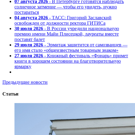
07 августа 2026
- В Петербурге готовятся наблюдать
солнечное затмение — чтобы его увидеть, нужно
постараться
04 августа 2026
- ТАСС: Григорий Заславский
освобожден от должности ректора ГИТИСа
30 июля 2026
- В России учредили национальную
премию имени Майи Плисецкой, лауреаты вместе
поставят балет
29 июля 2026
- Эрмитаж защитится от самозванцев —
его имя стало «общеизвестным товарным знаком»
27 июля 2026
- Книжный фестиваль «Фонарь» примет
книги в хорошем состоянии на благотворительную
ярмарку
Предыдущие новости
Статьи