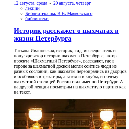
12 августа, среда
-
20 августа, четверг
лекции
Библиотека им. В.В. Маяковского
библиотеки
Историк расскажет о шахматах в
жизни Петербурга
Татьяна Ивановская, историк, гид, исследователь и
популяризатор истории шахмат в Петербурге, автор
проекта «Шахматный Петербург», расскажет, где в
городе за шахматной доской могли сойтись люди из
разных сословий, как шахматы перебирались из дворцов
и особняков в трактиры, а затем и в клубы, и почему
шахматной столицей России стал именно Петербург. А
на другой лекции посмотрим на шахматную партию как
на текст.