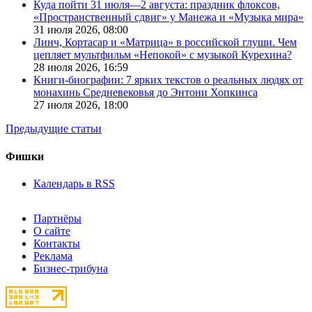
Куда пойти 31 июля—2 августа: праздник флоксов,
«Пространственный сдвиг» у Манежа и «Музыка мира»
31 июля 2026,
08:00
Линч, Кортасар и «Матрица» в российской глуши. Чем
цепляет мультфильм «Непокой» с музыкой Курехина?
28 июля 2026,
16:59
Книги-биографии: 7 ярких текстов о реальных людях от
монахинь Средневековья до Энтони Хопкинса
27 июля 2026,
18:00
Предыдущие статьи
Фишки
Календарь в RSS
Партнёры
О сайте
Контакты
Реклама
Бизнес-трибуна