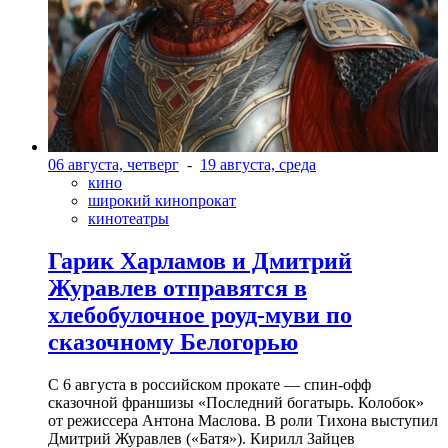
06 августа, четверг
-
19 августа, среда
кино
широкий кинопрокат
кинотеатры
Гарик Харламов и Дмитрий
Журавлев отправятся в
хлебобулочное роуд-муви по
сказочному Белогорью
С 6 августа в российском прокате — спин-офф
сказочной франшизы «Последний богатырь. Колобок»
от режиссера Антона Маслова. В роли Тихона выступил
Дмитрий Журавлев («Батя»). Кирилл Зайцев