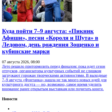
Куда пойти 7–9 августа: «Пикник
Афиши», песни «Короля и Шута» в
Ледовом, день рождения Зощенко и
кубинские марки
07 августа 2026, 08:00
Лето решило притормозить перед финалом: пока идет сезон
отпусков, организаторы культурных событий не слишком
загружают горожан творческими активностями. В выходные
7–9 августа «Фонтанка» нашла не так много новых идей для
культурного досуга — но, возможно, самое время уделить
внимание ранее открытым выставкам или почитать книги.
Новости