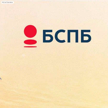
РЕКЛАМА
Афиша Plus
#телегид
Фонтанка.ру
Сегодня:
2026.08.09
15:21
Афиша Plus
кино
спектакли
выставки
концерты
лекции
книги
афиша плюс
новости
+