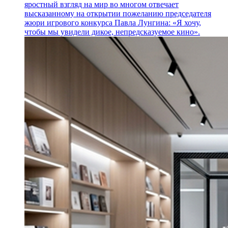
яростный взгляд на мир во многом отвечает
высказанному на открытии пожеланию председателя
жюри игрового конкурса Павла Лунгина: «Я хочу,
чтобы мы увидели дикое, непредсказуемое кино».