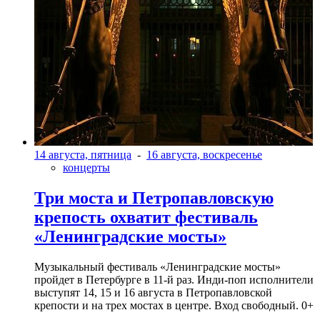
14 августа, пятница
-
16 августа, воскресенье
концерты
Три моста и Петропавловскую
крепость охватит фестиваль
«Ленинградские мосты»
Музыкальный фестиваль «Ленинградские мосты»
пройдет в Петербурге в 11-й раз. Инди-поп исполнители
выступят 14, 15 и 16 августа в Петропавловской
крепости и на трех мостах в центре. Вход свободный. 0+