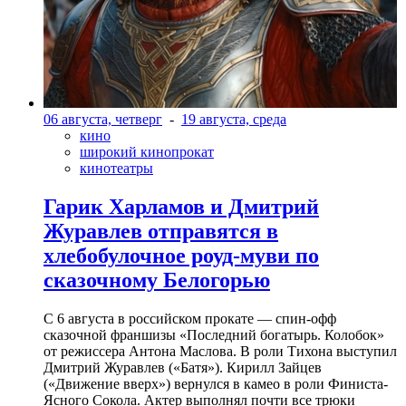
06 августа, четверг
-
19 августа, среда
кино
широкий кинопрокат
кинотеатры
Гарик Харламов и Дмитрий
Журавлев отправятся в
хлебобулочное роуд-муви по
сказочному Белогорью
С 6 августа в российском прокате — спин-офф
сказочной франшизы «Последний богатырь. Колобок»
от режиссера Антона Маслова. В роли Тихона выступил
Дмитрий Журавлев («Батя»). Кирилл Зайцев
(«Движение вверх») вернулся в камео в роли Финиста-
Ясного Сокола. Актер выполнял почти все трюки