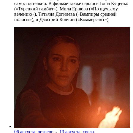
самостоятельно. В фильме также снялись Гоша Куценко
(«Турецкий гамбит»), Мила Ершова («По щучьему
велению»), Татьяна Догилева («Вампиры средней
полосы»), и Дмитрий Колчин («Коммерсант»).
06 августа, четверг
-
19 августа, среда