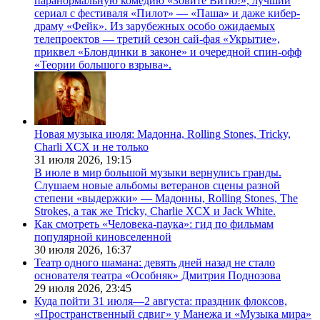
паранормальную комедию «Зовите Витю!», лучший
сериал с фестиваля «Пилот» — «Паша» и даже кибер-
драму «Фейк». Из зарубежных особо ожидаемых
телепроектов — третий сезон сай-фая «Укрытие»,
приквел «Блондинки в законе» и очередной спин-офф
«Теории большого взрыва».
Новая музыка июля: Мадонна, Rolling Stones, Tricky,
Charli XCX и не только
31 июля 2026,
19:15
В июле в мир большой музыки вернулись гранды.
Слушаем новые альбомы ветеранов сцены разной
степени «выдержки» — Мадонны, Rolling Stones, The
Strokes, а так же Tricky, Charlie XCX и Jack White.
Как смотреть «Человека-паука»: гид по фильмам
популярной киновселенной
30 июля 2026,
16:37
Театр одного шамана: девять дней назад не стало
основателя театра «Особняк» Дмитрия Поднозова
29 июля 2026,
23:45
Куда пойти 31 июля—2 августа: праздник флоксов,
«Пространственный сдвиг» у Манежа и «Музыка мира»