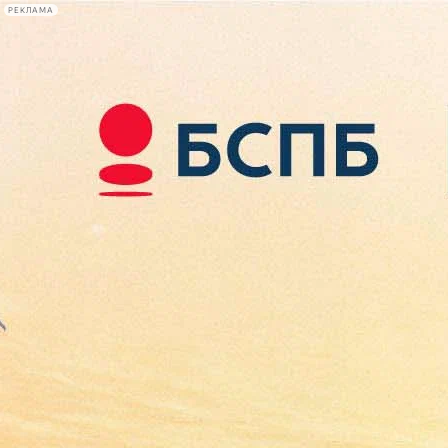
РЕКЛАМА
Афиша Plus
#телегид
Фонтанка.ру
Сегодня:
2026.08.09
08:11
Афиша Plus
кино
спектакли
выставки
концерты
лекции
книги
афиша плюс
новости
+