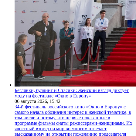
Беглянки, буллинг и Стасики: Женский взгляд диктует
моду на фестивале «Окно в Европу»
06 августа 2026,
15:42
34-й фестиваль российского кино «Окно в Европу» с
самого начала обозначил интерес к женской тематике, в
том числе и потому, что первые показанные в
программе фильмы сняты режиссерами-женщинами. Их
яростный взгляд на мир во многом отвечает
высказанному на открытии пожеланию председателя