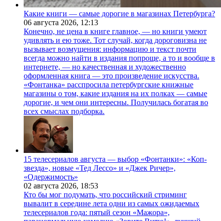
Какие книги — самые дорогие в магазинах Петербурга?
06 августа 2026,
12:13
Конечно, не цена в книге главное, — но книги умеют
удивлять и ею тоже. Тот случай, когда дороговизна не
вызывает возмущения: информацию и текст почти
всегда можно найти в издания попроще, а то и вообще в
интернете, — но качественная и художественно
оформленная книга — это произведение искусства.
«Фонтанка» расспросила петербургские книжные
магазины о том, какие издания на их полках — самые
дорогие, и чем они интересны. Получилась богатая во
всех смыслах подборка.
15 телесериалов августа — выбор «Фонтанки»: «Коп-
звезда», новые «Тед Лессо» и «Джек Ричер»,
«Одержимость»
02 августа 2026,
18:53
Кто бы мог подумать, что российский стриминг
вывалит в середине лета одни из самых ожидаемых
телесериалов года: пятый сезон «Мажора»,