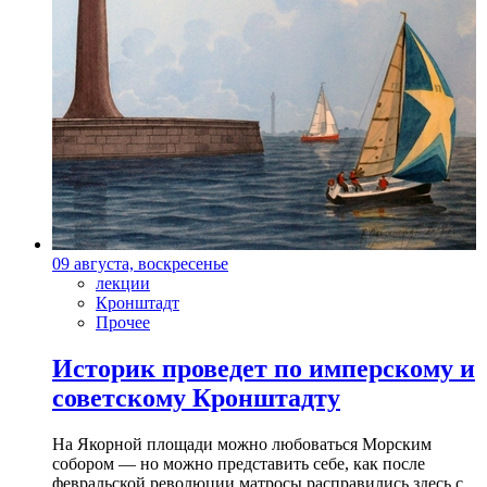
09 августа, воскресенье
лекции
Кронштадт
Прочее
Историк проведет по имперскому и
советскому Кронштадту
На Якорной площади можно любоваться Морским
собором — но можно представить себе, как после
февральской революции матросы расправились здесь с