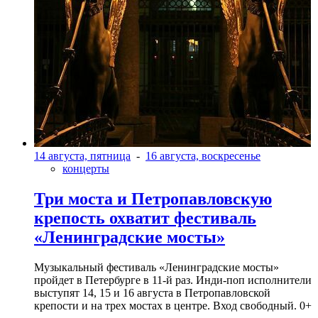
14 августа, пятница
-
16 августа, воскресенье
концерты
Три моста и Петропавловскую
крепость охватит фестиваль
«Ленинградские мосты»
Музыкальный фестиваль «Ленинградские мосты»
пройдет в Петербурге в 11-й раз. Инди-поп исполнители
выступят 14, 15 и 16 августа в Петропавловской
крепости и на трех мостах в центре. Вход свободный. 0+