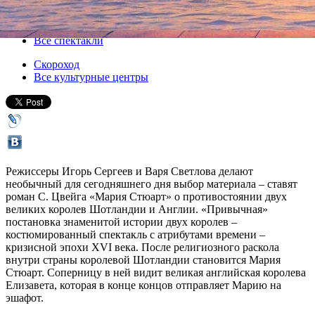
11 ноября 2017, суббота
-
13 ноября 2017, понедельник
Версия для печати
Все спектакли
Скороход
Все культурные центры
Режиссеры Игорь Сергеев и Варя Светлова делают
необычный для сегодняшнего дня выбор материала – ставят
роман С. Цвейга «Мария Стюарт» о противостоянии двух
великих королев Шотландии и Англии. «Привычная»
постановка знаменитой истории двух королев –
костюмированный спектакль с атрибутами времени –
кризисной эпохи XVI века. После религиозного раскола
внутри страны королевой Шотландии становится Мария
Стюарт. Соперницу в ней видит великая английская королева
Елизавета, которая в конце концов отправляет Марию на
эшафот.