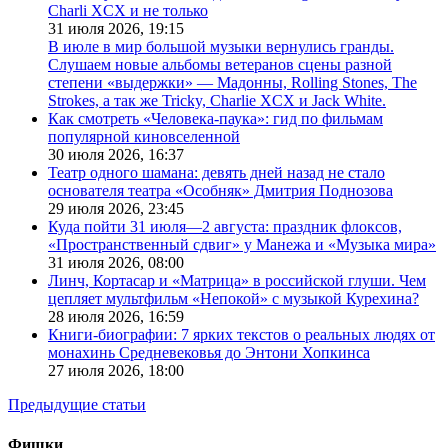
Charli XCX и не только
31 июля 2026,
19:15
В июле в мир большой музыки вернулись гранды.
Слушаем новые альбомы ветеранов сцены разной
степени «выдержки» — Мадонны, Rolling Stones, The
Strokes, а так же Tricky, Charlie XCX и Jack White.
Как смотреть «Человека-паука»: гид по фильмам
популярной киновселенной
30 июля 2026,
16:37
Театр одного шамана: девять дней назад не стало
основателя театра «Особняк» Дмитрия Поднозова
29 июля 2026,
23:45
Куда пойти 31 июля—2 августа: праздник флоксов,
«Пространственный сдвиг» у Манежа и «Музыка мира»
31 июля 2026,
08:00
Линч, Кортасар и «Матрица» в российской глуши. Чем
цепляет мультфильм «Непокой» с музыкой Курехина?
28 июля 2026,
16:59
Книги-биографии: 7 ярких текстов о реальных людях от
монахинь Средневековья до Энтони Хопкинса
27 июля 2026,
18:00
Предыдущие статьи
Фишки