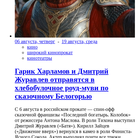
06 августа, четверг
-
19 августа, среда
кино
широкий кинопрокат
кинотеатры
Гарик Харламов и Дмитрий
Журавлев отправятся в
хлебобулочное роуд-муви по
сказочному Белогорью
С 6 августа в российском прокате — спин-офф
сказочной франшизы «Последний богатырь. Колобок»
от режиссера Антона Маслова. В роли Тихона выступил
Дмитрий Журавлев («Батя»). Кирилл Зайцев
(«Движение вверх») вернулся в камео в роли Финиста-
Ясного Сокола. Актер выполнял почти все трюки