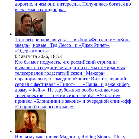
дорогие, и чем они интересны. Получилась богатая во
всех смыслах подборка.
15 телесериалов августа — выбор «Фонтанки»: «Коп-
звезда», новые «Тед Лессо» и «Джек Ричер»,
«Одержимость»
02 августа 2026,
18:53
Кто бы мог подумать, что российский стриминг
вывалит в середине лета одни из самых ожидаемых
телесериалов года: пятый сезон «Мажора»,
паранормальную комедию «Зовите Витю!», лучший
сериал с фестиваля «Пилот» — «Паша» и даже кибер-
драму «Фейк». Из зарубежных особо ожидаемых
телепроектов — третий сезон сай-фая «Укрытие»,
приквел «Блондинки в законе» и очередной спин-офф
«Теории большого взрыва».
Новая музыка июля: Мадонна, Rolling Stones, Tricky,