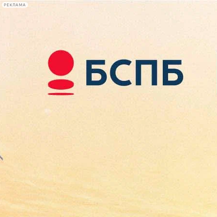
РЕКЛАМА
Афиша Plus
#телегид
Фонтанка.ру
Сегодня:
2026.08.09
16:24
Афиша Plus
кино
спектакли
выставки
концерты
лекции
книги
афиша плюс
новости
+