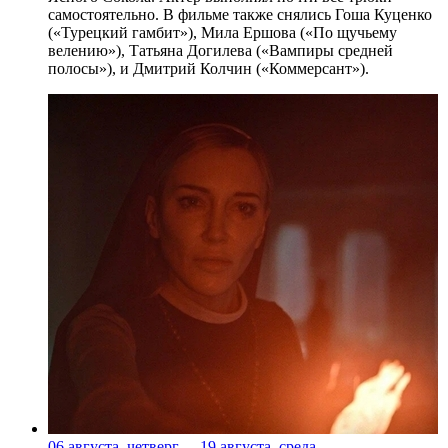
самостоятельно. В фильме также снялись Гоша Куценко
(«Турецкий гамбит»), Мила Ершова («По щучьему
велению»), Татьяна Догилева («Вампиры средней
полосы»), и Дмитрий Колчин («Коммерсант»).
06 августа, четверг
-
19 августа, среда