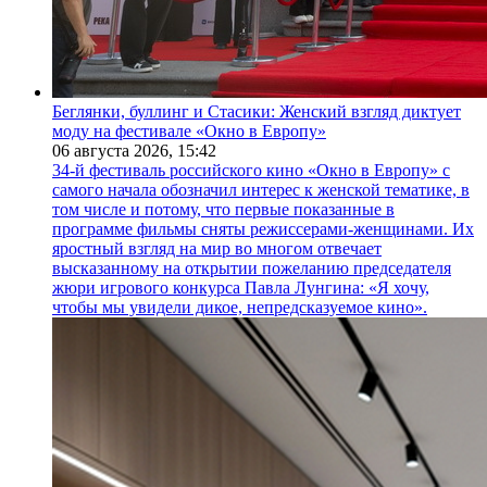
Беглянки, буллинг и Стасики: Женский взгляд диктует
моду на фестивале «Окно в Европу»
06 августа 2026,
15:42
34-й фестиваль российского кино «Окно в Европу» с
самого начала обозначил интерес к женской тематике, в
том числе и потому, что первые показанные в
программе фильмы сняты режиссерами-женщинами. Их
яростный взгляд на мир во многом отвечает
высказанному на открытии пожеланию председателя
жюри игрового конкурса Павла Лунгина: «Я хочу,
чтобы мы увидели дикое, непредсказуемое кино».