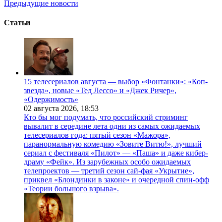
Предыдущие новости
Статьи
15 телесериалов августа — выбор «Фонтанки»: «Коп-
звезда», новые «Тед Лессо» и «Джек Ричер»,
«Одержимость»
02 августа 2026,
18:53
Кто бы мог подумать, что российский стриминг
вывалит в середине лета одни из самых ожидаемых
телесериалов года: пятый сезон «Мажора»,
паранормальную комедию «Зовите Витю!», лучший
сериал с фестиваля «Пилот» — «Паша» и даже кибер-
драму «Фейк». Из зарубежных особо ожидаемых
телепроектов — третий сезон сай-фая «Укрытие»,
приквел «Блондинки в законе» и очередной спин-офф
«Теории большого взрыва».