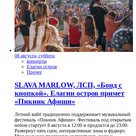
08 августа, суббота
концерты
Елагин остров
Прочее
SLAVA MARLOW, ЛСП, «Бонд с
кнопкой». Елагин остров примет
«Пикник Афиши»
Летний вайб традиционно поддерживает музыкальный
фестиваль «Пикник Афиши». Фестиваль под открытым
небом стартует 8 августа в 12:00 и продлится до 23:00.
Развернут пять сцен, интерактивные зоны и фудкорт.