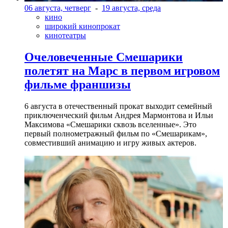
06 августа, четверг
-
19 августа, среда
кино
широкий кинопрокат
кинотеатры
Очеловеченные Смешарики
полетят на Марс в первом игровом
фильме франшизы
6 августа в отечественный прокат выходит семейный
приключенческий фильм Андрея Мармонтова и Ильи
Максимова «Смешарики сквозь вселенные». Это
первый полнометражный фильм по «Смешарикам»,
совместивший анимацию и игру живых актеров.