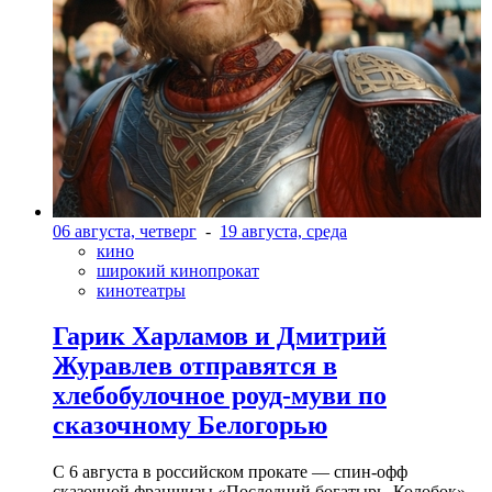
06 августа, четверг
-
19 августа, среда
кино
широкий кинопрокат
кинотеатры
Гарик Харламов и Дмитрий
Журавлев отправятся в
хлебобулочное роуд-муви по
сказочному Белогорью
С 6 августа в российском прокате — спин-офф
сказочной франшизы «Последний богатырь. Колобок»