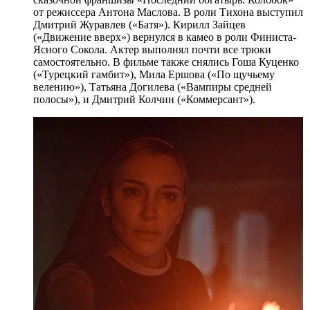
от режиссера Антона Маслова. В роли Тихона выступил
Дмитрий Журавлев («Батя»). Кирилл Зайцев
(«Движение вверх») вернулся в камео в роли Финиста-
Ясного Сокола. Актер выполнял почти все трюки
самостоятельно. В фильме также снялись Гоша Куценко
(«Турецкий гамбит»), Мила Ершова («По щучьему
велению»), Татьяна Догилева («Вампиры средней
полосы»), и Дмитрий Колчин («Коммерсант»).