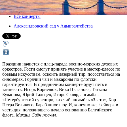
04 февраля 2012, суббота
,
14.00
Версия для печати
Все концерты
Александровский сад у Адмиралтейства
Праздник начнется с плац-парада военно-морских духовых
оркестров. Гости смогут принять участие в мастер-классе по
боевым искусствам, освоить лазерный тир, посостязаться на
силомерах. Горячий чай и макароны по-флотски
гарантируются. В праздничном концерте будут петь и
танцевать: Игорь Корнелюк, Вика Цыганова, Татьяна
Буланова, Юрий Гальцев, Игорь Скляр, ансамбль
«Петербургский сувенир», казачий ансамбль «Злато», Хор
Петра Великого, Барабанное шоу. И, конечно же, фейверк в
честь дня, положившего начало основанию Балтийского
флота.
Михаил Садчиков-мл.