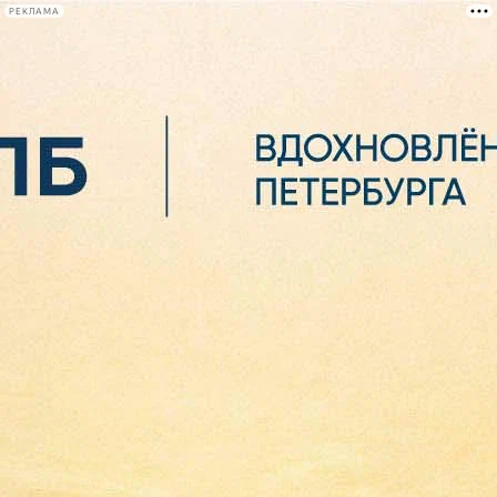
РЕКЛАМА
Афиша Plus
#телегид
Фонтанка.ру
Сегодня:
2026.08.06
18:05
Афиша Plus
кино
спектакли
выставки
концерты
лекции
книги
афиша плюс
новости
+