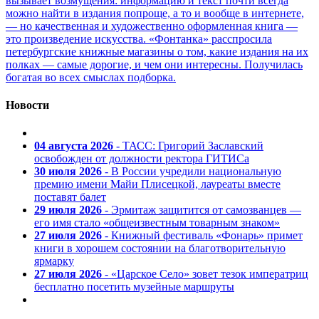
вызывает возмущения: информацию и текст почти всегда
можно найти в издания попроще, а то и вообще в интернете,
— но качественная и художественно оформленная книга —
это произведение искусства. «Фонтанка» расспросила
петербургские книжные магазины о том, какие издания на их
полках — самые дорогие, и чем они интересны. Получилась
богатая во всех смыслах подборка.
Новости
04 августа 2026
- ТАСС: Григорий Заславский
освобожден от должности ректора ГИТИСа
30 июля 2026
- В России учредили национальную
премию имени Майи Плисецкой, лауреаты вместе
поставят балет
29 июля 2026
- Эрмитаж защитится от самозванцев —
его имя стало «общеизвестным товарным знаком»
27 июля 2026
- Книжный фестиваль «Фонарь» примет
книги в хорошем состоянии на благотворительную
ярмарку
27 июля 2026
- «Царское Село» зовет тезок императриц
бесплатно посетить музейные маршруты