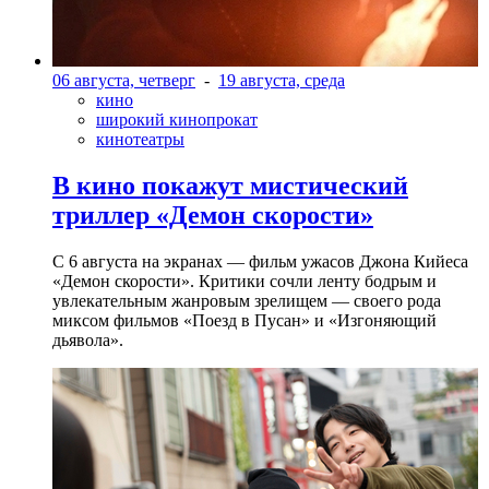
06 августа, четверг
-
19 августа, среда
кино
широкий кинопрокат
кинотеатры
В кино покажут мистический
триллер «Демон скорости»
С 6 августа на экранах — фильм ужасов Джона Кийеса
«Демон скорости». Критики сочли ленту бодрым и
увлекательным жанровым зрелищeм — своего рода
миксом фильмов «Поезд в Пусан» и «Изгоняющий
дьявола».