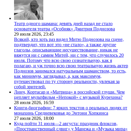
Театр одного шамана: девять дней назад не стало
основателя театра «Особняк» Дмитрия Поднозова
29 июля 2026,
23:45
Всякий, кто хоть раз видел Митю Поднозова на сцене,
подтвердит, что вот это «не стало», а также другие
глаголы, описывающие несуществование, никак не
вяжутся ни с самим Митей, ни с тем, что случилось 20
июля. Потому что всю свою сознательную, как я
полагаю, и уж точно всю свою театральную жизнь актер
Поднозов занимался натуральным шаманством, то есть,
как минимум, заглядывал, а, как максимум,
путешествовал по ту сторону реальности, увлекая за
собой зрителей.
Линч, Кортасар и «Матрица» в российской глуши. Чем
цепляет мультфильм «Непокой» с музыкой Курехина?
28 июля 2026,
16:59
Книги-биографии: 7 ярких текстов о реальных людях от
монахинь Средневековья до Энтони Хопкинса
27 июля 2026,
18:00
Куда пойти 31 июля—2 августа: праздник флоксов,
«Пространственный сдвиг» у Манежа и «Музыка мира»