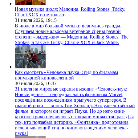
Новая музыка июля: Мадонна, Rolling Stones, Tricky,
Charli XCX и не только
31 июля 2026,
19:15
В июле в мир большой музыки вернулись гранды.
Слушаем новые альбомы ветеранов сцены разной
степени «выдержки» — Мадонны, Rolling Stones, The
Strokes, а так же Tricky, Charlie XCX и Jack White.
Как смотреть «Человека-паука»: гид по фильмам
популярной киновселенной
30 июля 2026,
16:37
31 июля на мировые экраны выходит «Человек-паук:
Новый день» — очередная часть франшизы Marvel,
посвящённая похождениям прыгучего супергероя. В
главной роли — вновь Том Холланд. Это уже четвёртый
фильм, в котором он играет Паука. Но до него сине-
красное трико появлялось на экране множество раз. Для
тех, кто подзабыл историю, «Фонтанка» подготовила
исчерпывающий гид по киновоплощениям человека-
паука!