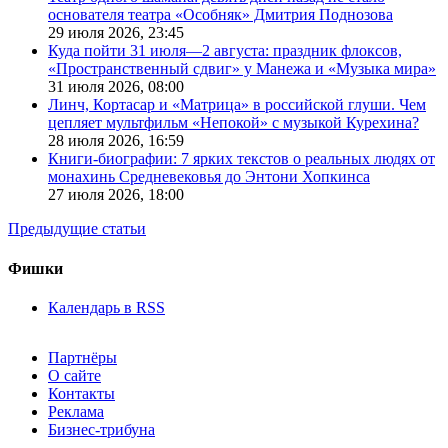
основателя театра «Особняк» Дмитрия Поднозова
29 июля 2026,
23:45
Куда пойти 31 июля—2 августа: праздник флоксов,
«Пространственный сдвиг» у Манежа и «Музыка мира»
31 июля 2026,
08:00
Линч, Кортасар и «Матрица» в российской глуши. Чем
цепляет мультфильм «Непокой» с музыкой Курехина?
28 июля 2026,
16:59
Книги-биографии: 7 ярких текстов о реальных людях от
монахинь Средневековья до Энтони Хопкинса
27 июля 2026,
18:00
Предыдущие статьи
Фишки
Календарь в RSS
Партнёры
О сайте
Контакты
Реклама
Бизнес-трибуна