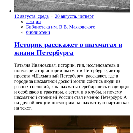
12 августа, среда
-
20 августа, четверг
лекции
Библиотека им. В.В. Маяковского
библиотеки
Историк расскажет о шахматах в
жизни Петербурга
Татьяна Ивановская, историк, гид, исследователь и
популяризатор истории шахмат в Петербурге, автор
проекта «Шахматный Петербург», расскажет, где в
городе за шахматной доской могли сойтись люди из
разных сословий, как шахматы перебирались из дворцов
и особняков в трактиры, а затем и в клубы, и почему
шахматной столицей России стал именно Петербург. А
на другой лекции посмотрим на шахматную партию как
на текст.