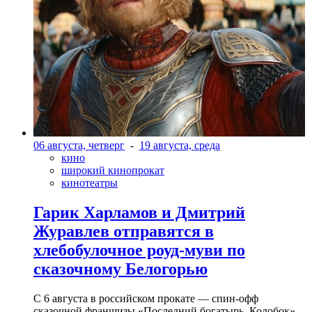
06 августа, четверг
-
19 августа, среда
кино
широкий кинопрокат
кинотеатры
Гарик Харламов и Дмитрий
Журавлев отправятся в
хлебобулочное роуд-муви по
сказочному Белогорью
С 6 августа в российском прокате — спин-офф
сказочной франшизы «Последний богатырь. Колобок»