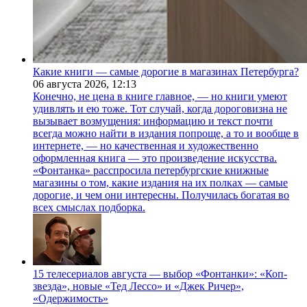
Какие книги — самые дорогие в магазинах Петербурга?
06 августа 2026,
12:13
Конечно, не цена в книге главное, — но книги умеют
удивлять и ею тоже. Тот случай, когда дороговизна не
вызывает возмущения: информацию и текст почти
всегда можно найти в издания попроще, а то и вообще в
интернете, — но качественная и художественно
оформленная книга — это произведение искусства.
«Фонтанка» расспросила петербургские книжные
магазины о том, какие издания на их полках — самые
дорогие, и чем они интересны. Получилась богатая во
всех смыслах подборка.
15 телесериалов августа — выбор «Фонтанки»: «Коп-
звезда», новые «Тед Лессо» и «Джек Ричер»,
«Одержимость»