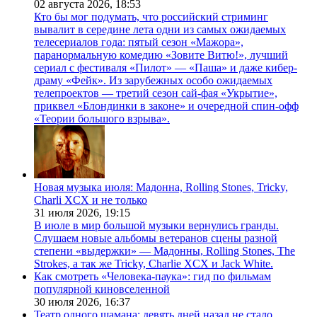
02 августа 2026,
18:53
Кто бы мог подумать, что российский стриминг
вывалит в середине лета одни из самых ожидаемых
телесериалов года: пятый сезон «Мажора»,
паранормальную комедию «Зовите Витю!», лучший
сериал с фестиваля «Пилот» — «Паша» и даже кибер-
драму «Фейк». Из зарубежных особо ожидаемых
телепроектов — третий сезон сай-фая «Укрытие»,
приквел «Блондинки в законе» и очередной спин-офф
«Теории большого взрыва».
Новая музыка июля: Мадонна, Rolling Stones, Tricky,
Charli XCX и не только
31 июля 2026,
19:15
В июле в мир большой музыки вернулись гранды.
Слушаем новые альбомы ветеранов сцены разной
степени «выдержки» — Мадонны, Rolling Stones, The
Strokes, а так же Tricky, Charlie XCX и Jack White.
Как смотреть «Человека-паука»: гид по фильмам
популярной киновселенной
30 июля 2026,
16:37
Театр одного шамана: девять дней назад не стало