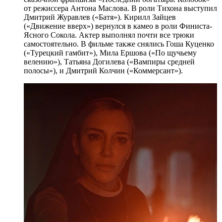
от режиссера Антона Маслова. В роли Тихона выступил
Дмитрий Журавлев («Батя»). Кирилл Зайцев
(«Движение вверх») вернулся в камео в роли Финиста-
Ясного Сокола. Актер выполнял почти все трюки
самостоятельно. В фильме также снялись Гоша Куценко
(«Турецкий гамбит»), Мила Ершова («По щучьему
велению»), Татьяна Догилева («Вампиры средней
полосы»), и Дмитрий Колчин («Коммерсант»).