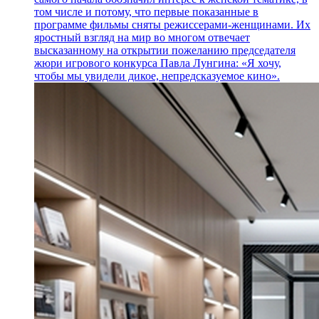
том числе и потому, что первые показанные в
программе фильмы сняты режиссерами-женщинами. Их
яростный взгляд на мир во многом отвечает
высказанному на открытии пожеланию председателя
жюри игрового конкурса Павла Лунгина: «Я хочу,
чтобы мы увидели дикое, непредсказуемое кино».