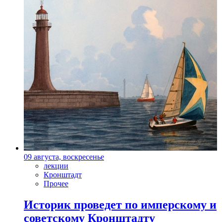
09 августа, воскресенье
лекции
Кронштадт
Прочее
Историк проведет по имперскому и
советскому Кронштадту