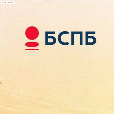
РЕКЛАМА
Афиша Plus
#телегид
Фонтанка.ру
Сегодня:
2026.08.09
08:14
Афиша Plus
кино
спектакли
выставки
концерты
лекции
книги
афиша плюс
новости
+