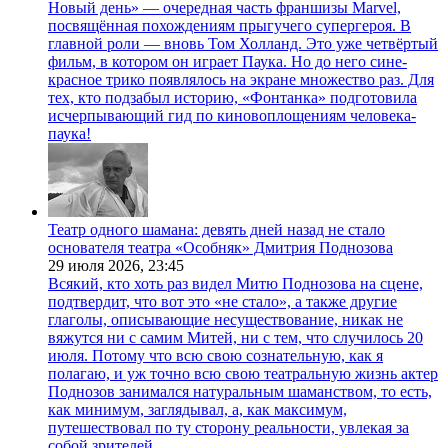
Новый день» — очередная часть франшизы Marvel,
посвящённая похождениям прыгучего супергероя. В
главной роли — вновь Том Холланд. Это уже четвёртый
фильм, в котором он играет Паука. Но до него сине-
красное трико появлялось на экране множество раз. Для
тех, кто подзабыл историю, «Фонтанка» подготовила
исчерпывающий гид по киновоплощениям человека-
паука!
Театр одного шамана: девять дней назад не стало
основателя театра «Особняк» Дмитрия Поднозова
29 июля 2026,
23:45
Всякий, кто хоть раз видел Митю Поднозова на сцене,
подтвердит, что вот это «не стало», а также другие
глаголы, описывающие несуществование, никак не
вяжутся ни с самим Митей, ни с тем, что случилось 20
июля. Потому что всю свою сознательную, как я
полагаю, и уж точно всю свою театральную жизнь актер
Поднозов занимался натуральным шаманством, то есть,
как минимум, заглядывал, а, как максимум,
путешествовал по ту сторону реальности, увлекая за
собой зрителей.