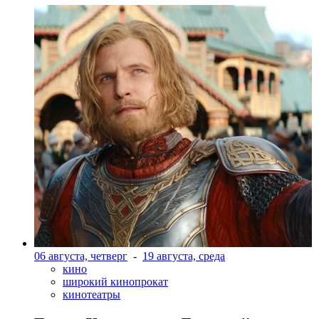
06 августа, четверг
-
19 августа, среда
кино
широкий кинопрокат
кинотеатры