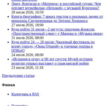
Линч, Кортасар и «Матрица» в российской глуши. Чем
цепляет мультфильм «Непокой» с музыкой Курехина?
28 июля 2026,
16:59
Книги-биографии: 7 ярких текстов о реальных людях от
монахинь Средневековья до Энтони Хопкинса
27 июля 2026,
18:00
Куда пойти 31 июля—2 августа: праздник флоксов,
«Пространственный сдвиг» у Манежа и «Музыка мира»
31 июля 2026,
08:00
Куда пойти 24 — 26 июля: Джазовый фестиваль по
всему городу, «Окна Открой» и уличные театры в
ЦПКиО
24 июля 2026,
08:00
«Испания в огне» и 90 лет спустя: Музей истории
религии открыл выставку о гражданской войне
23 июля 2026,
11:18
Предыдущие статьи
Фишки
Календарь в RSS
Партнёры