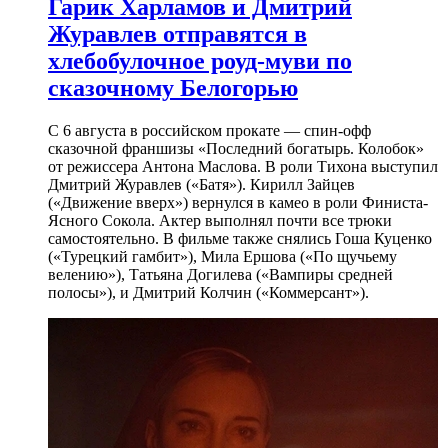
Гарик Харламов и Дмитрий
Журавлев отправятся в
хлебобулочное роуд-муви по
сказочному Белогорью
С 6 августа в российском прокате — спин-офф
сказочной франшизы «Последний богатырь. Колобок»
от режиссера Антона Маслова. В роли Тихона выступил
Дмитрий Журавлев («Батя»). Кирилл Зайцев
(«Движение вверх») вернулся в камео в роли Финиста-
Ясного Сокола. Актер выполнял почти все трюки
самостоятельно. В фильме также снялись Гоша Куценко
(«Турецкий гамбит»), Мила Ершова («По щучьему
велению»), Татьяна Догилева («Вампиры средней
полосы»), и Дмитрий Колчин («Коммерсант»).