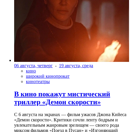
06 августа, четверг
-
19 августа, среда
кино
широкий кинопрокат
кинотеатры
В кино покажут мистический
триллер «Демон скорости»
С 6 августа на экранах — фильм ужасов Джона Кийеса
«Демон скорости». Критики сочли ленту бодрым и
увлекательным жанровым зрелищeм — своего рода
миксом фильмов «Поезд в Пусан» и «Изгоняющий