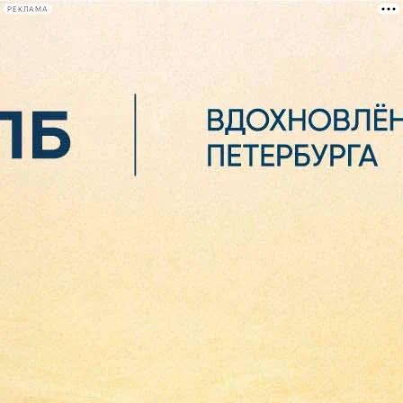
РЕКЛАМА
Афиша Plus
#телегид
Фонтанка.ру
Сегодня:
2026.08.06
18:09
Афиша Plus
кино
спектакли
выставки
концерты
лекции
книги
афиша плюс
новости
+