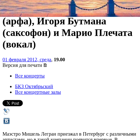
Москвы», Катрин Мишель
(арфа), Игоря Бутмана
(саксофон) и Марио Плечата
(вокал)
01 февраля 2012, среда
,
19.00
Версия для печати
Все концерты
БКЗ Октябрьский
Все концертные залы
Маэстро Мишель Легран приезжал в Петербург с различными
артистами, но в такой компании появится впервые. В