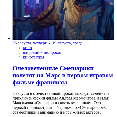
06 августа, четверг
-
19 августа, среда
кино
широкий кинопрокат
кинотеатры
Очеловеченные Смешарики
полетят на Марс в первом игровом
фильме франшизы
6 августа в отечественный прокат выходит семейный
приключенческий фильм Андрея Мармонтова и Ильи
Максимова «Смешарики сквозь вселенные». Это
первый полнометражный фильм по «Смешарикам»,
совместивший анимацию и игру живых актеров.