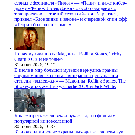
сериал с фестиваля «Пилот» — «Паша» и даже кибер-
драму «Фейк». Из зарубежных особо ожидаемых
телепроектов — третий сезон сай-фая «Укрытие»,
приквел «Блондинки в законе» и очередной спин-офф
«Теории большого взрыва».
Новая музыка июля: Мадонна, Rolling Stones, Tricky,
Charli XCX и не только
31 июля 2026,
19:15
В июле в мир большой музыки вернулись гранды.
Слушаем новые альбомы ветеранов сцены разной
степени «выдержки» — Мадонны, Rolling Stones, The
Strokes, а так же Tricky, Charlie XCX и Jack White.
Как смотреть «Человека-паука»: гид по фильмам
популярной киновселенной
30 июля 2026,
16:37
31 июля на мировые экраны выходит «Человек-паук: