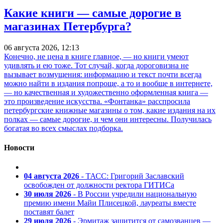
Какие книги — самые дорогие в
магазинах Петербурга?
06 августа 2026, 12:13
Конечно, не цена в книге главное, — но книги умеют
удивлять и ею тоже. Тот случай, когда дороговизна не
вызывает возмущения: информацию и текст почти всегда
можно найти в издания попроще, а то и вообще в интернете,
— но качественная и художественно оформленная книга —
это произведение искусства. «Фонтанка» расспросила
петербургские книжные магазины о том, какие издания на их
полках — самые дорогие, и чем они интересны. Получилась
богатая во всех смыслах подборка.
Новости
04 августа 2026
- ТАСС: Григорий Заславский
освобожден от должности ректора ГИТИСа
30 июля 2026
- В России учредили национальную
премию имени Майи Плисецкой, лауреаты вместе
поставят балет
29 июля 2026
- Эрмитаж защитится от самозванцев —