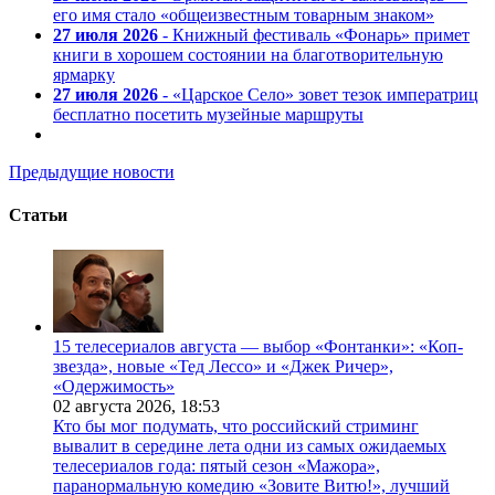
его имя стало «общеизвестным товарным знаком»
27 июля 2026
- Книжный фестиваль «Фонарь» примет
книги в хорошем состоянии на благотворительную
ярмарку
27 июля 2026
- «Царское Село» зовет тезок императриц
бесплатно посетить музейные маршруты
Предыдущие новости
Статьи
15 телесериалов августа — выбор «Фонтанки»: «Коп-
звезда», новые «Тед Лессо» и «Джек Ричер»,
«Одержимость»
02 августа 2026,
18:53
Кто бы мог подумать, что российский стриминг
вывалит в середине лета одни из самых ожидаемых
телесериалов года: пятый сезон «Мажора»,
паранормальную комедию «Зовите Витю!», лучший