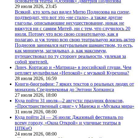
основателя театра «Особняк» Дмитрия Поднозова
29 июля 2026,
23:45
Всякий, кто хоть раз видел Митю Поднозова на сцене,
подтвердит, что вот это «не стало», а также другие
глаголы, описывающие несуществование, никак не
вяжутся ни с самим Митей, ни с тем, что случилось 20
июля. Потому что всю свою сознательную, как я
полагаю, и уж точно всю свою театральную жизнь актер
Поднозов занимался натуральным шаманством, то есть,
как минимум, заглядывал, а, как максимум,
путешествовал по ту сторону реальности, увлекая за
собой зрителей.
Линч, Кортасар и «Матрица» в российской глуши. Чем
цепляет мультфильм «Непокой» с музыкой Курехина?
28 июля 2026,
16:59
Книги-биографии: 7 ярких текстов о реальных людях от
монахинь Средневековья до Энтони Хопкинса
27 июля 2026,
18:00
Куда пойти 31 июля—2 августа: праздник флоксов,
«Пространственный сдвиг» у Манежа и «Музыка мира»
31 июля 2026,
08:00
Куда пойти 24 — 26 июля: Джазовый фестиваль по
всему городу, «Окна Открой» и уличные театры в
ЦПКиО
24 июля 2026,
08:00