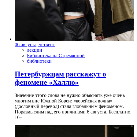
06 августа, четверг
лекции
Библиотека на Стремянной
библиотеки
Петербуржцам расскажут о
феномене «Халлю»
Значение этого слова не нужно объяснять уже очень
многим вне Южной Кореи: «корейская волна»
(дословный перевод) стала глобальным феноменом.
Поразмыслим над его причинами 6 августа. Бесплатно.
16+