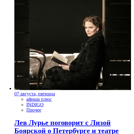
07 августа, пятница
афиша плюс
INDIGO
Прочее
Лев Лурье поговорит с Лизой
Боярской о Петербурге и театре