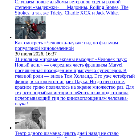
Слушаем новые альбомы ветеранов сцены разной
степени «выдержки» — Мадонны, Rolling Stones, The
Strokes, а так же Tricky, Charlie XCX и Jack White.
Как смотреть «Человека-паука»: гид по фильмам
популярной киновселенной
30 июля 2026,
16:37
31 июля на мировые экраны выходит «Человек-паук:
Новый день» — очередная часть франшизы Marvel,
посвящённая похождениям прыгучего супергероя. В
главной роли — вновь Том Холланд. Это уже четвёртый
фильм, в котором он играет Паука. Но до него сине-
красное трико появлялось на экране множество раз. Для
тех, кто подзабыл историю, «Фонтанка» подготовила
исчерпывающий гид по киновоплощениям человека-
паука!
Театр одного шамана: девять дней назад не стало