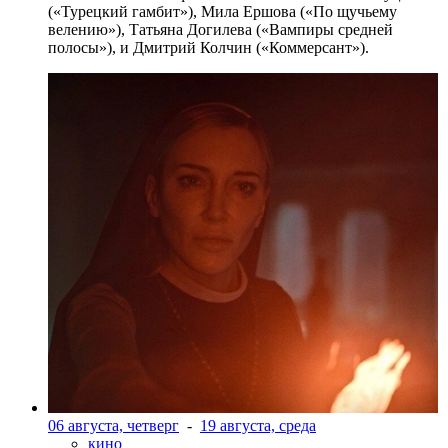
(«Турецкий гамбит»), Мила Ершова («По щучьему
велению»), Татьяна Догилева («Вампиры средней
полосы»), и Дмитрий Колчин («Коммерсант»).
06 августа, четверг
-
19 августа, среда
кино