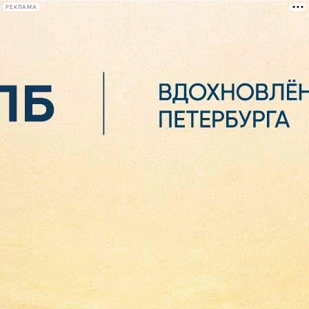
РЕКЛАМА
Афиша Plus
#телегид
Фонтанка.ру
Сегодня:
2026.08.06
16:05
Афиша Plus
кино
спектакли
выставки
концерты
лекции
книги
афиша плюс
новости
+