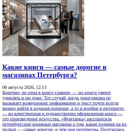
Какие книги — самые дорогие в
магазинах Петербурга?
06 августа 2026, 12:13
Конечно, не цена в книге главное, — но книги умеют
удивлять и ею тоже. Тот случай, когда дороговизна не
вызывает возмущения: информацию и текст почти всегда
можно найти в издания попроще, а то и вообще в интернете,
— но качественная и художественно оформленная книга —
это произведение искусства. «Фонтанка» расспросила
петербургские книжные магазины о том, какие издания на их
полках — самые дорогие, и чем они интересны. Получилась