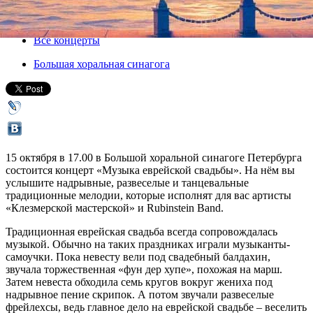
15 октября 2017, воскресенье
,
17.00
Версия для печати
Все концерты
Большая хоральная синагога
15 октября в 17.00 в Большой хоральной синагоге Петербурга
состоится концерт «Музыка еврейской свадьбы». На нём вы
услышите надрывные, развеселые и танцевальные
традиционные мелодии, которые исполнят для вас артисты
«Клезмерской мастерской» и Rubinstein Band.
Традиционная еврейская свадьба всегда сопровождалась
музыкой. Обычно на таких праздниках играли музыканты-
самоучки. Пока невесту вели под свадебный балдахин,
звучала торжественная «фун дер хупе», похожая на марш.
Затем невеста обходила семь кругов вокруг жениха под
надрывное пение скрипок. А потом звучали развеселые
фрейлехсы, ведь главное дело на еврейской свадьбе – веселить