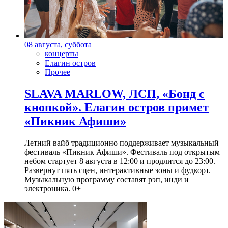
08 августа, суббота
концерты
Елагин остров
Прочее
SLAVA MARLOW, ЛСП, «Бонд с
кнопкой». Елагин остров примет
«Пикник Афиши»
Летний вайб традиционно поддерживает музыкальный
фестиваль «Пикник Афиши». Фестиваль под открытым
небом стартует 8 августа в 12:00 и продлится до 23:00.
Развернут пять сцен, интерактивные зоны и фудкорт.
Музыкальную программу составят рэп, инди и
электроника. 0+