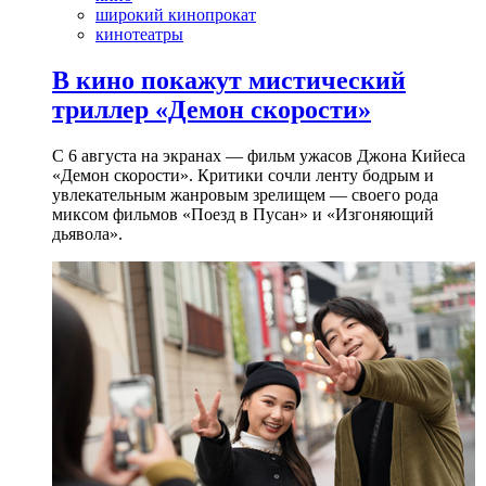
широкий кинопрокат
кинотеатры
В кино покажут мистический
триллер «Демон скорости»
С 6 августа на экранах — фильм ужасов Джона Кийеса
«Демон скорости». Критики сочли ленту бодрым и
увлекательным жанровым зрелищeм — своего рода
миксом фильмов «Поезд в Пусан» и «Изгоняющий
дьявола».