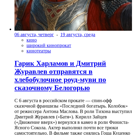
06 августа, четверг
-
19 августа, среда
кино
широкий кинопрокат
кинотеатры
Гарик Харламов и Дмитрий
Журавлев отправятся в
хлебобулочное роуд-муви по
сказочному Белогорью
С 6 августа в российском прокате — спин-офф
сказочной франшизы «Последний богатырь. Колобок»
от режиссера Антона Маслова. В роли Тихона выступил
Дмитрий Журавлев («Батя»). Кирилл Зайцев
(«Движение вверх») вернулся в камео в роли Финиста-
Ясного Сокола. Актер выполнял почти все трюки
самостоятельно. В фильме также снялись Гоша Куценко