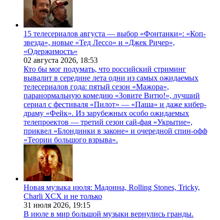
15 телесериалов августа — выбор «Фонтанки»: «Коп-
звезда», новые «Тед Лессо» и «Джек Ричер»,
«Одержимость»
02 августа 2026,
18:53
Кто бы мог подумать, что российский стриминг
вывалит в середине лета одни из самых ожидаемых
телесериалов года: пятый сезон «Мажора»,
паранормальную комедию «Зовите Витю!», лучший
сериал с фестиваля «Пилот» — «Паша» и даже кибер-
драму «Фейк». Из зарубежных особо ожидаемых
телепроектов — третий сезон сай-фая «Укрытие»,
приквел «Блондинки в законе» и очередной спин-офф
«Теории большого взрыва».
Новая музыка июля: Мадонна, Rolling Stones, Tricky,
Charli XCX и не только
31 июля 2026,
19:15
В июле в мир большой музыки вернулись гранды.