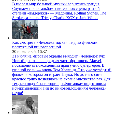
В июле в мир большой музыки вернулись гранды.
Слушаем новые альбомы ветеранов сцены разной
степени «выдержки» — Мадонны, Rolling Stones, The
Strokes, а так же Tricky, Charlie XCX и Jack White.
Как смотреть «Человека-паука»: гид по фильмам
популярной киновселенной
30 июля 2026,
16:37
31 июля на мировые экраны выходит «Человек-паук:
Новый день» — очередная часть франшизы Marvel,
посвящённая похождениям прыгучего супергероя. В
главной роли — вновь Том Холланд. Это уже четвёртый
фильм, в котором он играет Паука. Но до него сине-
красное трико появлялось на экране множество раз. Для
тех, кто подзабыл историю, «Фонтанка» подготовила
исчерпывающий гид по киновоплощениям человека-
паука!