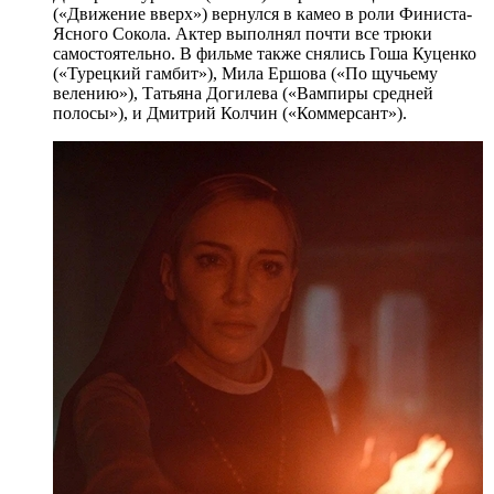
(«Движение вверх») вернулся в камео в роли Финиста-
Ясного Сокола. Актер выполнял почти все трюки
самостоятельно. В фильме также снялись Гоша Куценко
(«Турецкий гамбит»), Мила Ершова («По щучьему
велению»), Татьяна Догилева («Вампиры средней
полосы»), и Дмитрий Колчин («Коммерсант»).