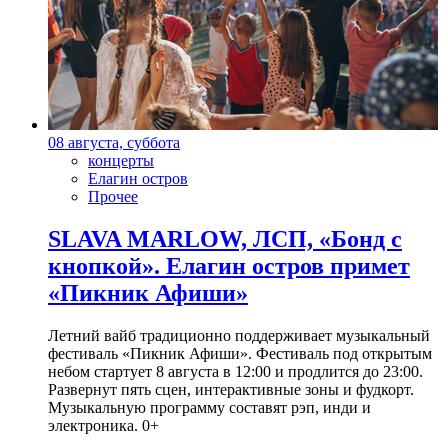
08 августа, суббота
концерты
Елагин остров
Прочее
SLAVA MARLOW, ЛСП, «Бонд с
кнопкой». Елагин остров примет
«Пикник Афиши»
Летний вайб традиционно поддерживает музыкальный
фестиваль «Пикник Афиши». Фестиваль под открытым
небом стартует 8 августа в 12:00 и продлится до 23:00.
Развернут пять сцен, интерактивные зоны и фудкорт.
Музыкальную программу составят рэп, инди и
электроника. 0+