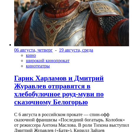
06 августа, четверг
-
19 августа, среда
кино
широкий кинопрокат
кинотеатры
Гарик Харламов и Дмитрий
Журавлев отправятся в
хлебобулочное роуд-муви по
сказочному Белогорью
С 6 августа в российском прокате — спин-офф
сказочной франшизы «Последний богатырь. Колобок»
от режиссера Антона Маслова. В роли Тихона выступил
Дмитрий Журавлев («Батя»). Кирилл Зайцев