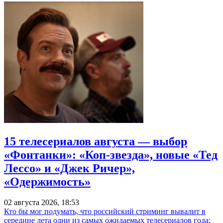
15 телесериалов августа — выбор
«Фонтанки»: «Коп-звезда», новые «Тед
Лессо» и «Джек Ричер»,
«Одержимость»
02 августа 2026, 18:53
Кто бы мог подумать, что российский стриминг вывалит в
середине лета одни из самых ожидаемых телесериалов года: