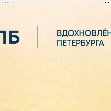
РЕКЛАМА
Афиша Plus
#телегид
Фонтанка.ру
Сегодня:
2026.08.06
09:11
Афиша Plus
кино
спектакли
выставки
концерты
лекции
книги
афиша плюс
новости
+