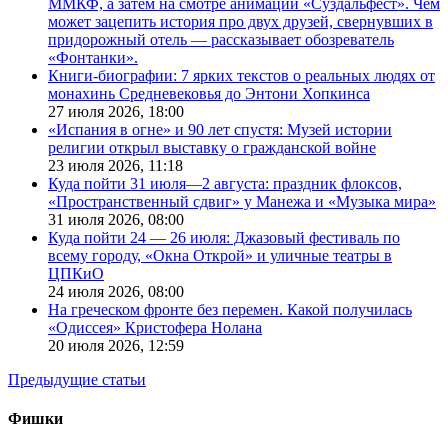
ММКФ, а затем на смотре анимации «Суздальфест». Чем
может зацепить история про двух друзей, свернувших в
придорожный отель — рассказывает обозреватель
«Фонтанки».
Книги-биографии: 7 ярких текстов о реальных людях от
монахинь Средневековья до Энтони Хопкинса
27 июля 2026,
18:00
«Испания в огне» и 90 лет спустя: Музей истории
религии открыл выставку о гражданской войне
23 июля 2026,
11:18
Куда пойти 31 июля—2 августа: праздник флоксов,
«Пространственный сдвиг» у Манежа и «Музыка мира»
31 июля 2026,
08:00
Куда пойти 24 — 26 июля: Джазовый фестиваль по
всему городу, «Окна Открой» и уличные театры в
ЦПКиО
24 июля 2026,
08:00
На греческом фронте без перемен. Какой получилась
«Одиссея» Кристофера Нолана
20 июля 2026,
12:59
Предыдущие статьи
Фишки