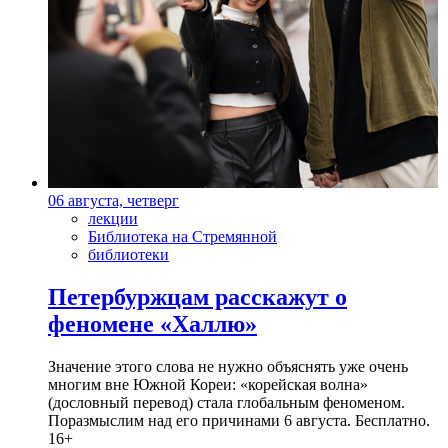
06 августа, четверг
лекции
Библиотека на Стремянной
библиотеки
Петербуржцам расскажут о
феномене «Халлю»
Значение этого слова не нужно объяснять уже очень
многим вне Южной Кореи: «корейская волна»
(дословный перевод) стала глобальным феноменом.
Поразмыслим над его причинами 6 августа. Бесплатно.
16+