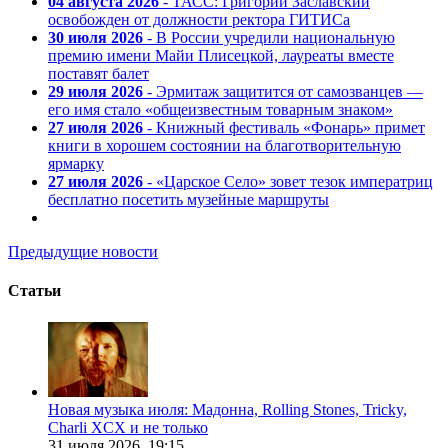
04 августа 2026
- ТАСС: Григорий Заславский
освобожден от должности ректора ГИТИСа
30 июля 2026
- В России учредили национальную
премию имени Майи Плисецкой, лауреаты вместе
поставят балет
29 июля 2026
- Эрмитаж защитится от самозванцев —
его имя стало «общеизвестным товарным знаком»
27 июля 2026
- Книжный фестиваль «Фонарь» примет
книги в хорошем состоянии на благотворительную
ярмарку
27 июля 2026
- «Царское Село» зовет тезок императриц
бесплатно посетить музейные маршруты
Предыдущие новости
Статьи
Новая музыка июля: Мадонна, Rolling Stones, Tricky,
Charli XCX и не только
31 июля 2026,
19:15