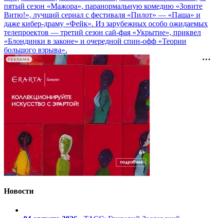
пятый сезон «Мажора», паранормальную комедию «Зовите
Витю!», лучший сериал с фестиваля «Пилот» — «Паша» и
даже кибер-драму «Фейк». Из зарубежных особо ожидаемых
телепроектов — третий сезон сай-фая «Укрытие», приквел
«Блондинки в законе» и очередной спин-офф «Теории
большого взрыва».
РЕКЛАМА
Новости