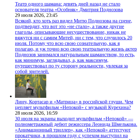
Театр одного шамана: девять дней назад не стало
основателя театра «Особняк» Дмитрия Поднозова
29 июля 2026,
23:45
Всякий, кто хоть раз видел Митю Поднозова на сцене,
подтвердит, что вот это «не стало», а также другие
глаголы, описывающие несуществование, никак не
вяжутся ни с самим Митей, ни с тем, что случилось 20
июля. Потому что всю свою сознательную, как я
полагаю, и уж точно всю свою театральную жизнь актер
Поднозов занимался натуральным шаманством, то есть,
как минимум, заглядывал, а, как максимум,
путешествовал по ту сторону реальности, увлекая за
собой зрителей.
Линч, Кортасар и «Матрица» в российской глуши. Чем
цепляет мультфильм «Непокой» с музыкой Курехина?
28 июля 2026,
16:59
30 июля на экраны выходит мультфильм «Непокой» —
полнометражный дебют режиссера Леонида Шмелькова.
«Анимационный триллер», как «Непокой» аттестуют
прокатчики, в прошлом году с успехом выступил на