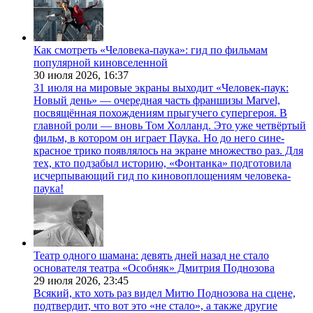
Как смотреть «Человека-паука»: гид по фильмам
популярной киновселенной
30 июля 2026,
16:37
31 июля на мировые экраны выходит «Человек-паук:
Новый день» — очередная часть франшизы Marvel,
посвящённая похождениям прыгучего супергероя. В
главной роли — вновь Том Холланд. Это уже четвёртый
фильм, в котором он играет Паука. Но до него сине-
красное трико появлялось на экране множество раз. Для
тех, кто подзабыл историю, «Фонтанка» подготовила
исчерпывающий гид по киновоплощениям человека-
паука!
Театр одного шамана: девять дней назад не стало
основателя театра «Особняк» Дмитрия Поднозова
29 июля 2026,
23:45
Всякий, кто хоть раз видел Митю Поднозова на сцене,
подтвердит, что вот это «не стало», а также другие