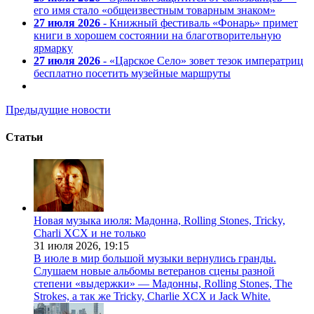
его имя стало «общеизвестным товарным знаком»
27 июля 2026
- Книжный фестиваль «Фонарь» примет
книги в хорошем состоянии на благотворительную
ярмарку
27 июля 2026
- «Царское Село» зовет тезок императриц
бесплатно посетить музейные маршруты
Предыдущие новости
Статьи
Новая музыка июля: Мадонна, Rolling Stones, Tricky,
Charli XCX и не только
31 июля 2026,
19:15
В июле в мир большой музыки вернулись гранды.
Слушаем новые альбомы ветеранов сцены разной
степени «выдержки» — Мадонны, Rolling Stones, The
Strokes, а так же Tricky, Charlie XCX и Jack White.