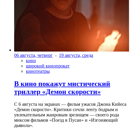
06 августа, четверг
-
19 августа, среда
кино
широкий кинопрокат
кинотеатры
В кино покажут мистический
триллер «Демон скорости»
С 6 августа на экранах — фильм ужасов Джона Кийеса
«Демон скорости». Критики сочли ленту бодрым и
увлекательным жанровым зрелищeм — своего рода
миксом фильмов «Поезд в Пусан» и «Изгоняющий
дьявола».