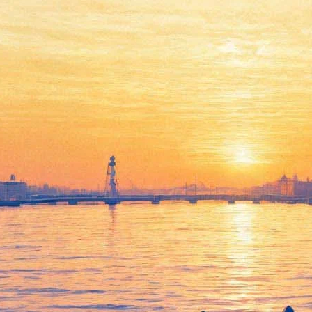
Идрис Эльба и Кейт Уинслет
сыграют выживших в
авиакатастрофе