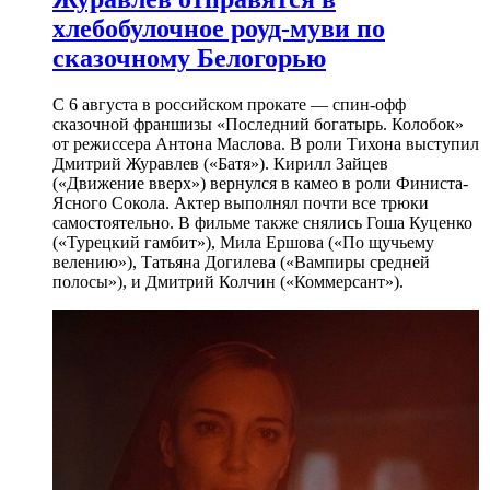
хлебобулочное роуд-муви по
сказочному Белогорью
С 6 августа в российском прокате — спин-офф
сказочной франшизы «Последний богатырь. Колобок»
от режиссера Антона Маслова. В роли Тихона выступил
Дмитрий Журавлев («Батя»). Кирилл Зайцев
(«Движение вверх») вернулся в камео в роли Финиста-
Ясного Сокола. Актер выполнял почти все трюки
самостоятельно. В фильме также снялись Гоша Куценко
(«Турецкий гамбит»), Мила Ершова («По щучьему
велению»), Татьяна Догилева («Вампиры средней
полосы»), и Дмитрий Колчин («Коммерсант»).