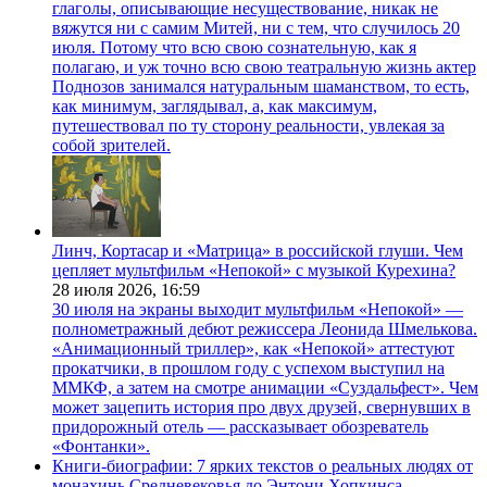
глаголы, описывающие несуществование, никак не
вяжутся ни с самим Митей, ни с тем, что случилось 20
июля. Потому что всю свою сознательную, как я
полагаю, и уж точно всю свою театральную жизнь актер
Поднозов занимался натуральным шаманством, то есть,
как минимум, заглядывал, а, как максимум,
путешествовал по ту сторону реальности, увлекая за
собой зрителей.
Линч, Кортасар и «Матрица» в российской глуши. Чем
цепляет мультфильм «Непокой» с музыкой Курехина?
28 июля 2026,
16:59
30 июля на экраны выходит мультфильм «Непокой» —
полнометражный дебют режиссера Леонида Шмелькова.
«Анимационный триллер», как «Непокой» аттестуют
прокатчики, в прошлом году с успехом выступил на
ММКФ, а затем на смотре анимации «Суздальфест». Чем
может зацепить история про двух друзей, свернувших в
придорожный отель — рассказывает обозреватель
«Фонтанки».
Книги-биографии: 7 ярких текстов о реальных людях от
монахинь Средневековья до Энтони Хопкинса