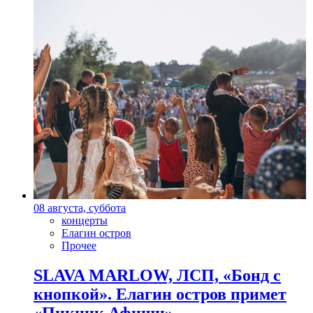
08 августа, суббота
концерты
Елагин остров
Прочее
SLAVA MARLOW, ЛСП, «Бонд с
кнопкой». Елагин остров примет
«Пикник Афиши»