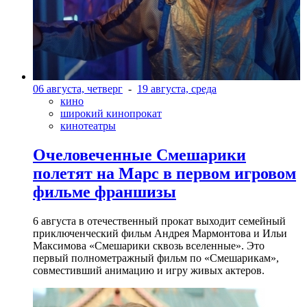
06 августа, четверг
-
19 августа, среда
кино
широкий кинопрокат
кинотеатры
Очеловеченные Смешарики
полетят на Марс в первом игровом
фильме франшизы
6 августа в отечественный прокат выходит семейный
приключенческий фильм Андрея Мармонтова и Ильи
Максимова «Смешарики сквозь вселенные». Это
первый полнометражный фильм по «Смешарикам»,
совместивший анимацию и игру живых актеров.