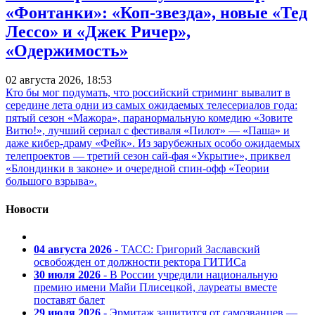
«Фонтанки»: «Коп-звезда», новые «Тед
Лессо» и «Джек Ричер»,
«Одержимость»
02 августа 2026, 18:53
Кто бы мог подумать, что российский стриминг вывалит в
середине лета одни из самых ожидаемых телесериалов года:
пятый сезон «Мажора», паранормальную комедию «Зовите
Витю!», лучший сериал с фестиваля «Пилот» — «Паша» и
даже кибер-драму «Фейк». Из зарубежных особо ожидаемых
телепроектов — третий сезон сай-фая «Укрытие», приквел
«Блондинки в законе» и очередной спин-офф «Теории
большого взрыва».
Новости
04 августа 2026
- ТАСС: Григорий Заславский
освобожден от должности ректора ГИТИСа
30 июля 2026
- В России учредили национальную
премию имени Майи Плисецкой, лауреаты вместе
поставят балет
29 июля 2026
- Эрмитаж защитится от самозванцев —