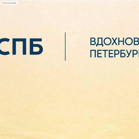
РЕКЛАМА
Афиша Plus
#телегид
Фонтанка.ру
Сегодня:
2026.08.06
09:56
Афиша Plus
кино
спектакли
выставки
концерты
лекции
книги
афиша плюс
новости
+