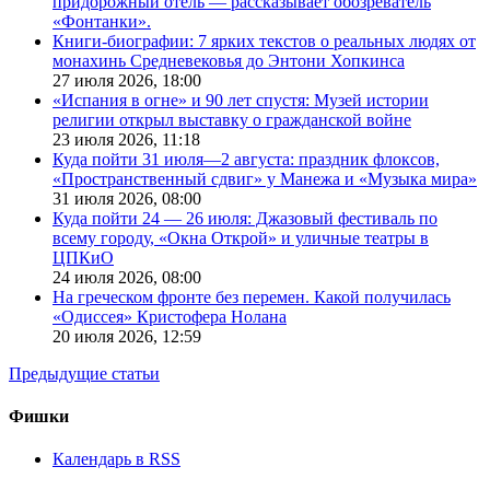
придорожный отель — рассказывает обозреватель
«Фонтанки».
Книги-биографии: 7 ярких текстов о реальных людях от
монахинь Средневековья до Энтони Хопкинса
27 июля 2026,
18:00
«Испания в огне» и 90 лет спустя: Музей истории
религии открыл выставку о гражданской войне
23 июля 2026,
11:18
Куда пойти 31 июля—2 августа: праздник флоксов,
«Пространственный сдвиг» у Манежа и «Музыка мира»
31 июля 2026,
08:00
Куда пойти 24 — 26 июля: Джазовый фестиваль по
всему городу, «Окна Открой» и уличные театры в
ЦПКиО
24 июля 2026,
08:00
На греческом фронте без перемен. Какой получилась
«Одиссея» Кристофера Нолана
20 июля 2026,
12:59
Предыдущие статьи
Фишки
Календарь в RSS