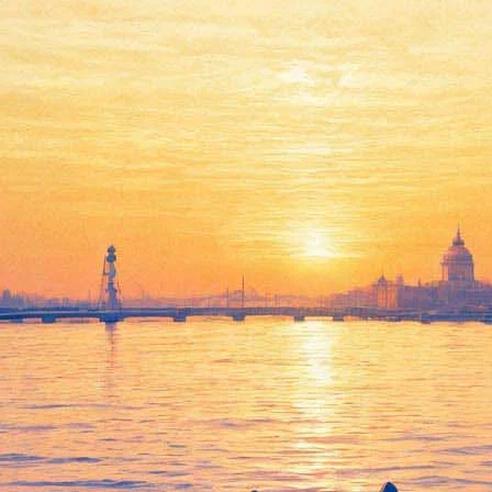
Эдита Пьеха поделится с
поклонниками историями
любви