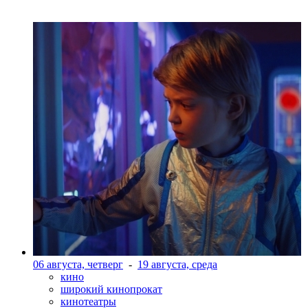
06 августа, четверг
-
19 августа, среда
кино
широкий кинопрокат
кинотеатры