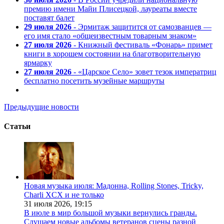
премию имени Майи Плисецкой, лауреаты вместе
поставят балет
29 июля 2026
- Эрмитаж защитится от самозванцев —
его имя стало «общеизвестным товарным знаком»
27 июля 2026
- Книжный фестиваль «Фонарь» примет
книги в хорошем состоянии на благотворительную
ярмарку
27 июля 2026
- «Царское Село» зовет тезок императриц
бесплатно посетить музейные маршруты
Предыдущие новости
Статьи
Новая музыка июля: Мадонна, Rolling Stones, Tricky,
Charli XCX и не только
31 июля 2026,
19:15
В июле в мир большой музыки вернулись гранды.
Слушаем новые альбомы ветеранов сцены разной