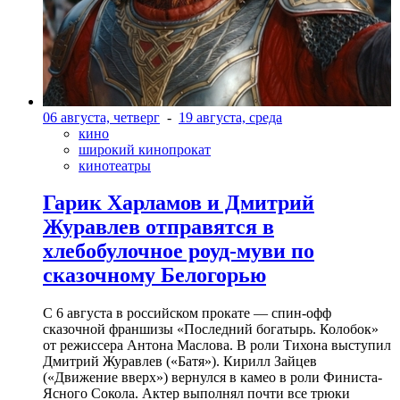
06 августа, четверг
-
19 августа, среда
кино
широкий кинопрокат
кинотеатры
Гарик Харламов и Дмитрий
Журавлев отправятся в
хлебобулочное роуд-муви по
сказочному Белогорью
С 6 августа в российском прокате — спин-офф
сказочной франшизы «Последний богатырь. Колобок»
от режиссера Антона Маслова. В роли Тихона выступил
Дмитрий Журавлев («Батя»). Кирилл Зайцев
(«Движение вверх») вернулся в камео в роли Финиста-
Ясного Сокола. Актер выполнял почти все трюки