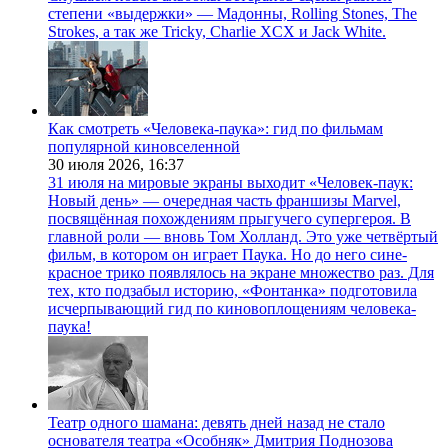
степени «выдержки» — Мадонны, Rolling Stones, The
Strokes, а так же Tricky, Charlie XCX и Jack White.
Как смотреть «Человека-паука»: гид по фильмам
популярной киновселенной
30 июля 2026,
16:37
31 июля на мировые экраны выходит «Человек-паук:
Новый день» — очередная часть франшизы Marvel,
посвящённая похождениям прыгучего супергероя. В
главной роли — вновь Том Холланд. Это уже четвёртый
фильм, в котором он играет Паука. Но до него сине-
красное трико появлялось на экране множество раз. Для
тех, кто подзабыл историю, «Фонтанка» подготовила
исчерпывающий гид по киновоплощениям человека-
паука!
Театр одного шамана: девять дней назад не стало
основателя театра «Особняк» Дмитрия Поднозова