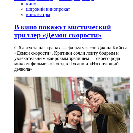
кино
широкий кинопрокат
кинотеатры
В кино покажут мистический
триллер «Демон скорости»
С 6 августа на экранах — фильм ужасов Джона Кийеса
«Демон скорости». Критики сочли ленту бодрым и
увлекательным жанровым зрелищeм — своего рода
миксом фильмов «Поезд в Пусан» и «Изгоняющий
дьявола».