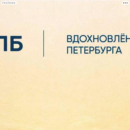
РЕКЛАМА
Афиша Plus
#телегид
Фонтанка.ру
Сегодня:
2026.08.06
05:34
Афиша Plus
кино
спектакли
выставки
концерты
лекции
книги
афиша плюс
новости
+