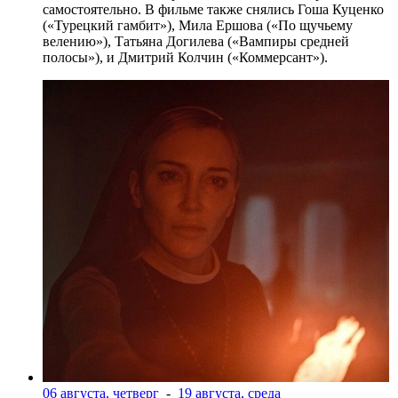
самостоятельно. В фильме также снялись Гоша Куценко
(«Турецкий гамбит»), Мила Ершова («По щучьему
велению»), Татьяна Догилева («Вампиры средней
полосы»), и Дмитрий Колчин («Коммерсант»).
06 августа, четверг
-
19 августа, среда