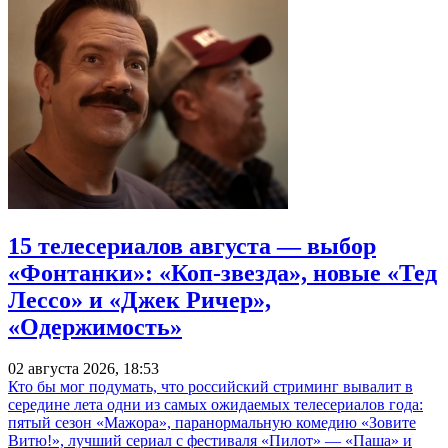
15 телесериалов августа — выбор
«Фонтанки»: «Коп-звезда», новые «Тед
Лессо» и «Джек Ричер»,
«Одержимость»
02 августа 2026, 18:53
Кто бы мог подумать, что российский стриминг вывалит в
середине лета одни из самых ожидаемых телесериалов года:
пятый сезон «Мажора», паранормальную комедию «Зовите
Витю!», лучший сериал с фестиваля «Пилот» — «Паша» и