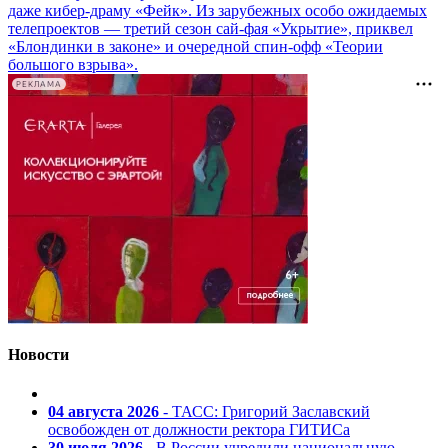
даже кибер-драму «Фейк». Из зарубежных особо ожидаемых
телепроектов — третий сезон сай-фая «Укрытие», приквел
«Блондинки в законе» и очередной спин-офф «Теории
большого взрыва».
РЕКЛАМА
Новости
04 августа 2026
- ТАСС: Григорий Заславский
освобожден от должности ректора ГИТИСа
30 июля 2026
- В России учредили национальную