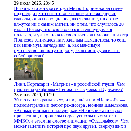
29 июля 2026,
23:45
Всякий, кто хоть раз видел Митю Поднозова на сцене,
подтвердит, что вот это «не стало», а также другие
глаголы, описывающие несуществование, никак не
вяжутся ни с самим Митей, ни с тем, что случилось 20
июля. Потому что всю свою сознательную, как я
полагаю, и уж точно всю свою театральную жизнь актер
Поднозов занимался натуральным шаманством, то есть,
как минимум, заглядывал, а, как максимум,
путешествовал по ту сторону реальности, увлекая за
собой зрителей.
Линч, Кортасар и «Матрица» в российской глуши. Чем
цепляет мультфильм «Непокой» с музыкой Курехина?
28 июля 2026,
16:59
30 июля на экраны выходит мультфильм «Непокой» —
полнометражный дебют режиссера Леонида Шмелькова.
«Анимационный триллер», как «Непокой» аттестуют
прокатчики, в прошлом году с успехом выступил на
ММКФ, а затем на смотре анимации «Суздальфест». Чем
может зацепить история про двух друзей, свернувших в