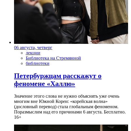
06 августа, четверг
лекции
Библиотека на Стремянной
библиотеки
Петербуржцам расскажут о
феномене «Халлю»
Значение этого слова не нужно объяснять уже очень
многим вне Южной Кореи: «корейская волна»
(дословный перевод) стала глобальным феноменом.
Поразмыслим над его причинами 6 августа. Бесплатно.
16+