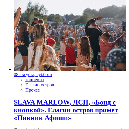
08 августа, суббота
концерты
Елагин остров
Прочее
SLAVA MARLOW, ЛСП, «Бонд с
кнопкой». Елагин остров примет
«Пикник Афиши»