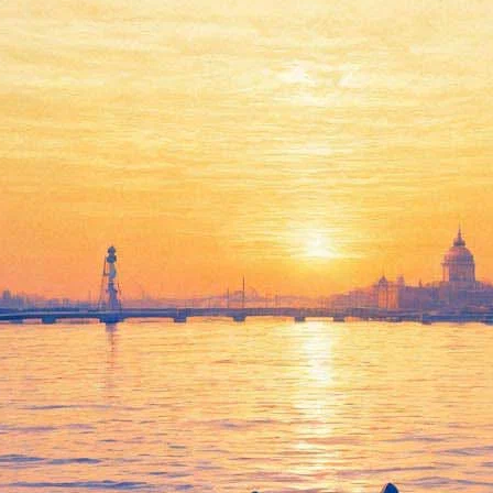
О дружбе Конька-Горбунка и
Иванушки-дурачка
расскажет БТК