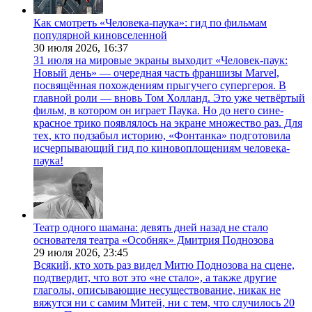
Как смотреть «Человека-паука»: гид по фильмам
популярной киновселенной
30 июля 2026,
16:37
31 июля на мировые экраны выходит «Человек-паук:
Новый день» — очередная часть франшизы Marvel,
посвящённая похождениям прыгучего супергероя. В
главной роли — вновь Том Холланд. Это уже четвёртый
фильм, в котором он играет Паука. Но до него сине-
красное трико появлялось на экране множество раз. Для
тех, кто подзабыл историю, «Фонтанка» подготовила
исчерпывающий гид по киновоплощениям человека-
паука!
Театр одного шамана: девять дней назад не стало
основателя театра «Особняк» Дмитрия Поднозова
29 июля 2026,
23:45
Всякий, кто хоть раз видел Митю Поднозова на сцене,
подтвердит, что вот это «не стало», а также другие
глаголы, описывающие несуществование, никак не
вяжутся ни с самим Митей, ни с тем, что случилось 20