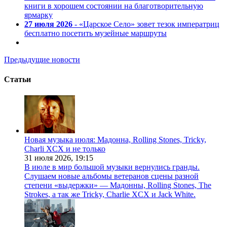
книги в хорошем состоянии на благотворительную
ярмарку
27 июля 2026
- «Царское Село» зовет тезок императриц
бесплатно посетить музейные маршруты
Предыдущие новости
Статьи
Новая музыка июля: Мадонна, Rolling Stones, Tricky,
Charli XCX и не только
31 июля 2026,
19:15
В июле в мир большой музыки вернулись гранды.
Слушаем новые альбомы ветеранов сцены разной
степени «выдержки» — Мадонны, Rolling Stones, The
Strokes, а так же Tricky, Charlie XCX и Jack White.