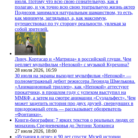
июля. Потому что всю свою сознательную, как я
полагаю, и уж точно всю свою театральную жизнь актер
Поднозов занимался натуральным шаманством, то есть,
как минимум, заглядывал, а, как максимум,
путешествовал по ту сторону реальности, увлекая за
собой зрителей.
Линч, Кортасар и «Матрица» в российской глуши. Чем
цепляет мультфильм «Непокой» с музыкой Курехина?
28 июля 2026,
16:59
30 июля на экраны выходит мультфильм «Непокой» —
полнометражный дебют режиссера Леонида Шмелькова.
«Анимационный триллер», как «Непокой» аттестуют
прокатчики, в прошлом году с успехом выступил на
ММКФ, а затем на смотре анимации «Суздальфест». Чем
может зацепить история про двух друзей, свернувших в
придорожный отель — рассказывает обозреватель
«Фонтанки».
Книги-биографии: 7 ярких текстов о реальных людях от
монахинь Средневековья до Энтони Хопкинса
27 июля 2026,
18:00
«Испания в огне» и 90 лет спустя: Музей истории