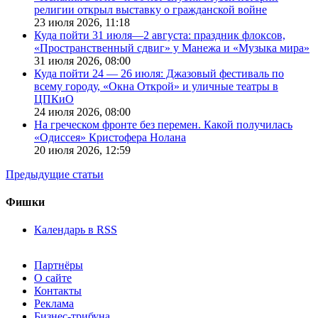
религии открыл выставку о гражданской войне
23 июля 2026,
11:18
Куда пойти 31 июля—2 августа: праздник флоксов,
«Пространственный сдвиг» у Манежа и «Музыка мира»
31 июля 2026,
08:00
Куда пойти 24 — 26 июля: Джазовый фестиваль по
всему городу, «Окна Открой» и уличные театры в
ЦПКиО
24 июля 2026,
08:00
На греческом фронте без перемен. Какой получилась
«Одиссея» Кристофера Нолана
20 июля 2026,
12:59
Предыдущие статьи
Фишки
Календарь в RSS
Партнёры
О сайте
Контакты
Реклама
Бизнес-трибуна