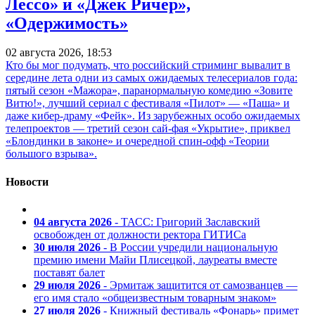
Лессо» и «Джек Ричер»,
«Одержимость»
02 августа 2026, 18:53
Кто бы мог подумать, что российский стриминг вывалит в
середине лета одни из самых ожидаемых телесериалов года:
пятый сезон «Мажора», паранормальную комедию «Зовите
Витю!», лучший сериал с фестиваля «Пилот» — «Паша» и
даже кибер-драму «Фейк». Из зарубежных особо ожидаемых
телепроектов — третий сезон сай-фая «Укрытие», приквел
«Блондинки в законе» и очередной спин-офф «Теории
большого взрыва».
Новости
04 августа 2026
- ТАСС: Григорий Заславский
освобожден от должности ректора ГИТИСа
30 июля 2026
- В России учредили национальную
премию имени Майи Плисецкой, лауреаты вместе
поставят балет
29 июля 2026
- Эрмитаж защитится от самозванцев —
его имя стало «общеизвестным товарным знаком»
27 июля 2026
- Книжный фестиваль «Фонарь» примет