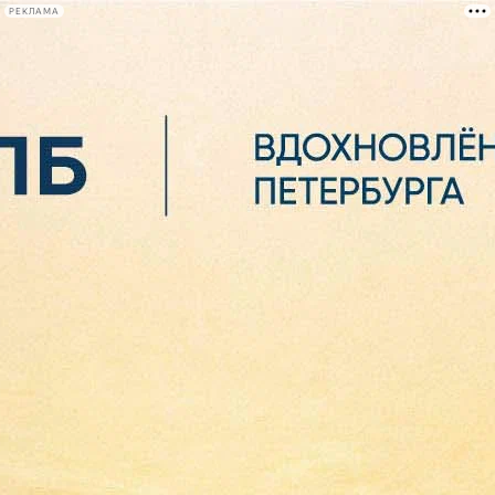
РЕКЛАМА
Афиша Plus
#телегид
Фонтанка.ру
Сегодня:
2026.08.06
04:27
Афиша Plus
кино
спектакли
выставки
концерты
лекции
книги
афиша плюс
новости
+