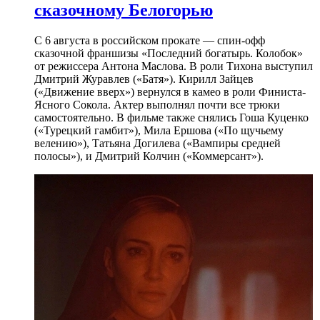
сказочному Белогорью
С 6 августа в российском прокате — спин-офф
сказочной франшизы «Последний богатырь. Колобок»
от режиссера Антона Маслова. В роли Тихона выступил
Дмитрий Журавлев («Батя»). Кирилл Зайцев
(«Движение вверх») вернулся в камео в роли Финиста-
Ясного Сокола. Актер выполнял почти все трюки
самостоятельно. В фильме также снялись Гоша Куценко
(«Турецкий гамбит»), Мила Ершова («По щучьему
велению»), Татьяна Догилева («Вампиры средней
полосы»), и Дмитрий Колчин («Коммерсант»).