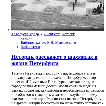
12 августа, среда
-
20 августа, четверг
лекции
Библиотека им. В.В. Маяковского
библиотеки
Историк расскажет о шахматах в
жизни Петербурга
Татьяна Ивановская, историк, гид, исследователь и
популяризатор истории шахмат в Петербурге, автор
проекта «Шахматный Петербург», расскажет, где в
городе за шахматной доской могли сойтись люди из
разных сословий, как шахматы перебирались из дворцов
и особняков в трактиры, а затем и в клубы, и почему
шахматной столицей России стал именно Петербург. А
на другой лекции посмотрим на шахматную партию как