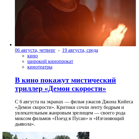
06 августа, четверг
-
19 августа, среда
кино
широкий кинопрокат
кинотеатры
В кино покажут мистический
триллер «Демон скорости»
С 6 августа на экранах — фильм ужасов Джона Кийеса
«Демон скорости». Критики сочли ленту бодрым и
увлекательным жанровым зрелищeм — своего рода
миксом фильмов «Поезд в Пусан» и «Изгоняющий
дьявола».