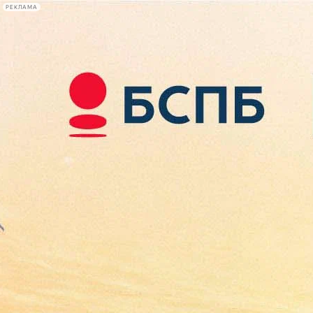
РЕКЛАМА
Афиша Plus
#телегид
Фонтанка.ру
Сегодня:
2026.08.10
11:27
Афиша Plus
кино
спектакли
выставки
концерты
лекции
книги
афиша плюс
новости
+