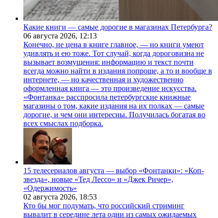
Какие книги — самые дорогие в магазинах Петербурга?
06 августа 2026,
12:13
Конечно, не цена в книге главное, — но книги умеют
удивлять и ею тоже. Тот случай, когда дороговизна не
вызывает возмущения: информацию и текст почти
всегда можно найти в издания попроще, а то и вообще в
интернете, — но качественная и художественно
оформленная книга — это произведение искусства.
«Фонтанка» расспросила петербургские книжные
магазины о том, какие издания на их полках — самые
дорогие, и чем они интересны. Получилась богатая во
всех смыслах подборка.
15 телесериалов августа — выбор «Фонтанки»: «Коп-
звезда», новые «Тед Лессо» и «Джек Ричер»,
«Одержимость»
02 августа 2026,
18:53
Кто бы мог подумать, что российский стриминг
вывалит в середине лета одни из самых ожидаемых