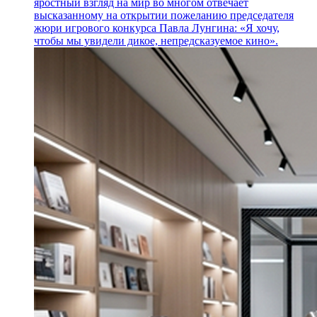
яростный взгляд на мир во многом отвечает
высказанному на открытии пожеланию председателя
жюри игрового конкурса Павла Лунгина: «Я хочу,
чтобы мы увидели дикое, непредсказуемое кино».