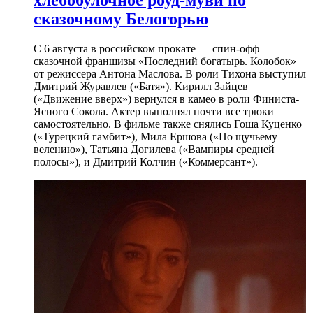
хлебобулочное роуд-муви по
сказочному Белогорью
С 6 августа в российском прокате — спин-офф
сказочной франшизы «Последний богатырь. Колобок»
от режиссера Антона Маслова. В роли Тихона выступил
Дмитрий Журавлев («Батя»). Кирилл Зайцев
(«Движение вверх») вернулся в камео в роли Финиста-
Ясного Сокола. Актер выполнял почти все трюки
самостоятельно. В фильме также снялись Гоша Куценко
(«Турецкий гамбит»), Мила Ершова («По щучьему
велению»), Татьяна Догилева («Вампиры средней
полосы»), и Дмитрий Колчин («Коммерсант»).