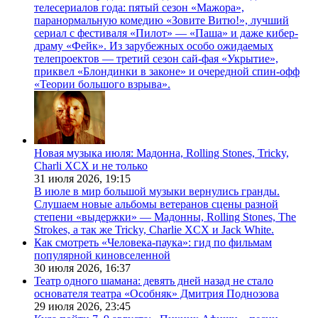
телесериалов года: пятый сезон «Мажора»,
паранормальную комедию «Зовите Витю!», лучший
сериал с фестиваля «Пилот» — «Паша» и даже кибер-
драму «Фейк». Из зарубежных особо ожидаемых
телепроектов — третий сезон сай-фая «Укрытие»,
приквел «Блондинки в законе» и очередной спин-офф
«Теории большого взрыва».
Новая музыка июля: Мадонна, Rolling Stones, Tricky,
Charli XCX и не только
31 июля 2026,
19:15
В июле в мир большой музыки вернулись гранды.
Слушаем новые альбомы ветеранов сцены разной
степени «выдержки» — Мадонны, Rolling Stones, The
Strokes, а так же Tricky, Charlie XCX и Jack White.
Как смотреть «Человека-паука»: гид по фильмам
популярной киновселенной
30 июля 2026,
16:37
Театр одного шамана: девять дней назад не стало
основателя театра «Особняк» Дмитрия Поднозова
29 июля 2026,
23:45