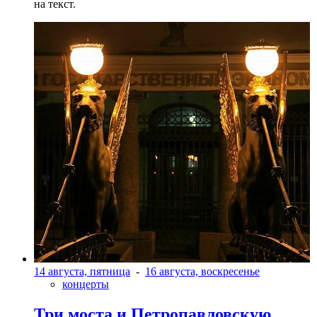
на текст.
14 августа, пятница
-
16 августа, воскресенье
концерты
Три моста и Петропавловскую