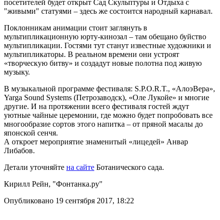
посетителей будет открыт Сад Скульптуры и Отдыха с
"живыми" статуями – здесь же состоится народный карнавал.
Поклонникам анимации стоит заглянуть в
мультипликационную юрту-кинозал – там обещано буйство
мультипликации. Гостями тут станут известные художники и
мультипликаторы. В реальном времени они устроят
«творческую битву» и создадут новые полотна под живую
музыку.
В музыкальной программе фестиваля: S.P.O.R.T., «АлоэВера»,
Yarga Sound Systems (Петрозаводск), «Оле Лукойе» и многие
другие. И на протяжении всего фестиваля гостей ждут
уютные чайные церемонии, где можно будет попробовать все
многообразие сортов этого напитка – от пряной масалы до
японской сенчя.
А откроет мероприятие знаменитый «лицедей» Анвар
Либабов.
Детали уточняйте
на сайте
Ботанического сада.
Кирилл Рейн, "Фонтанка.ру"
Опубликовано 19 сентября 2017, 18:22