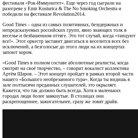
фестиваля «Рок-Иммунитет». Еще через год сыграли на
разогреве у Emir Kusturica & The No Smoking Orchestra и
победили на фестивале Revolution2014.
Good Times – одна из самых позитивных, безудержных и
непредсказуемых российских групп, явно знающих толк в
веселье и безбашенном оттяге. Это тот случай, когда «танцуют
все!». Этот оркестр заставит двигаться и веселится всех без
исключений, а безголосые до этого люди на их концертах
запоют хором.
«Good Times в полном составе абсолютные реалисты, когда
смотрят на своё творчество, – говорит вокалист коллектива
Артём Шаров. – Этот концерт пройдет в рамках второй части
нашего «Большого необрезанного тура». Когда ты видишь в
зале полтысячи преданных слушателей, это окрыляет.
Кажется, что так должно быть всегда. Хотя в маленьких
городах люди более замкнутые. В столицах они
раскрепощеннее, зажигательнее, сразу же ловят драйв.