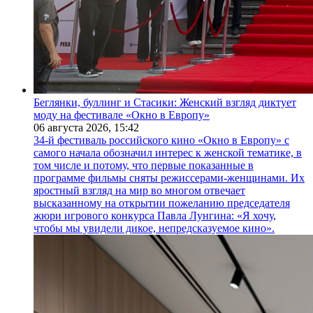
Беглянки, буллинг и Стасики: Женский взгляд диктует
моду на фестивале «Окно в Европу»
06 августа 2026,
15:42
34-й фестиваль российского кино «Окно в Европу» с
самого начала обозначил интерес к женской тематике, в
том числе и потому, что первые показанные в
программе фильмы сняты режиссерами-женщинами. Их
яростный взгляд на мир во многом отвечает
высказанному на открытии пожеланию председателя
жюри игрового конкурса Павла Лунгина: «Я хочу,
чтобы мы увидели дикое, непредсказуемое кино».