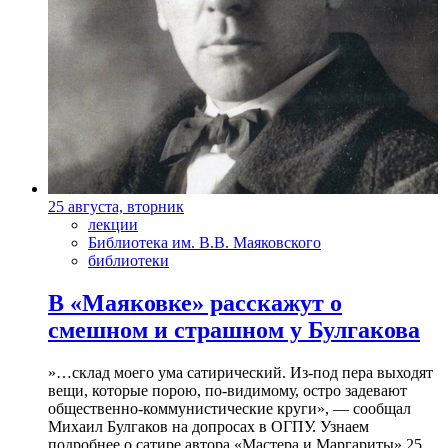
25 августа, вторник
лекции
Библиотека им. В.В. Маяковского
библиотеки
В «Маяковке» расскажут о
смешном и страшном у Булгакова
»…склад моего ума сатирический. Из-под пера выходят
вещи, которые порою, по-видимому, остро задевают
общественно-коммунистические круги», — сообщал
Михаил Булгаков на допросах в ОГПУ. Узнаем
подробнее о сатире автора «Мастера и Маргариты» 25