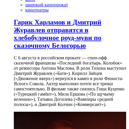
широкий кинопрокат
кинотеатры
Гарик Харламов и Дмитрий
Журавлев отправятся в
хлебобулочное роуд-муви по
сказочному Белогорью
С 6 августа в российском прокате — спин-офф
сказочной франшизы «Последний богатырь. Колобок»
от режиссера Антона Маслова. В роли Тихона выступил
Дмитрий Журавлев («Батя»). Кирилл Зайцев
(«Движение вверх») вернулся в камео в роли Финиста-
Ясного Сокола. Актер выполнял почти все трюки
самостоятельно. В фильме также снялись Гоша Куценко
(«Турецкий гамбит»), Мила Ершова («По щучьему
велению»), Татьяна Догилева («Вампиры средней
полосы»), и Дмитрий Колчин («Коммерсант»).