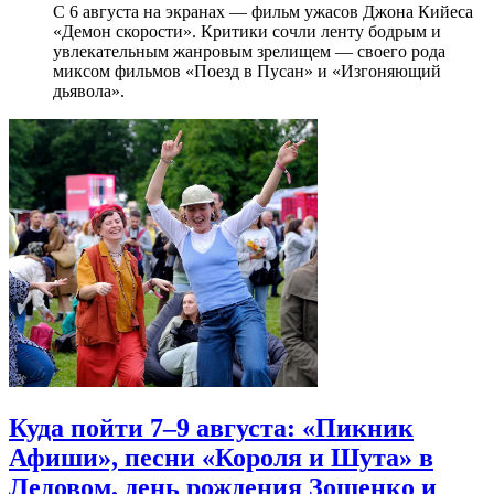
С 6 августа на экранах — фильм ужасов Джона Кийеса
«Демон скорости». Критики сочли ленту бодрым и
увлекательным жанровым зрелищeм — своего рода
миксом фильмов «Поезд в Пусан» и «Изгоняющий
дьявола».
Куда пойти 7–9 августа: «Пикник
Афиши», песни «Короля и Шута» в
Ледовом, день рождения Зощенко и