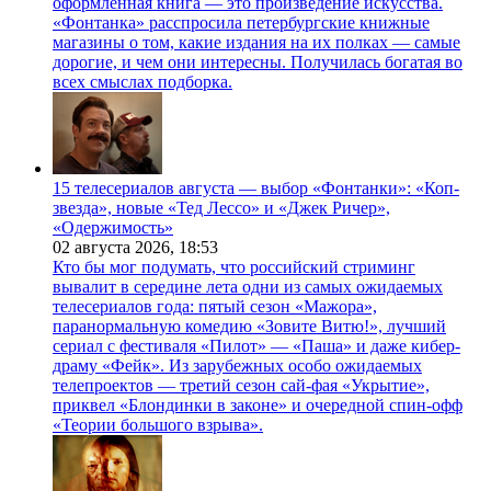
оформленная книга — это произведение искусства.
«Фонтанка» расспросила петербургские книжные
магазины о том, какие издания на их полках — самые
дорогие, и чем они интересны. Получилась богатая во
всех смыслах подборка.
15 телесериалов августа — выбор «Фонтанки»: «Коп-
звезда», новые «Тед Лессо» и «Джек Ричер»,
«Одержимость»
02 августа 2026,
18:53
Кто бы мог подумать, что российский стриминг
вывалит в середине лета одни из самых ожидаемых
телесериалов года: пятый сезон «Мажора»,
паранормальную комедию «Зовите Витю!», лучший
сериал с фестиваля «Пилот» — «Паша» и даже кибер-
драму «Фейк». Из зарубежных особо ожидаемых
телепроектов — третий сезон сай-фая «Укрытие»,
приквел «Блондинки в законе» и очередной спин-офф
«Теории большого взрыва».