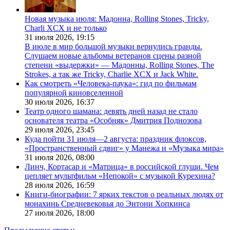
Новая музыка июля: Мадонна, Rolling Stones, Tricky,
Charli XCX и не только
31 июля 2026,
19:15
В июле в мир большой музыки вернулись гранды.
Слушаем новые альбомы ветеранов сцены разной
степени «выдержки» — Мадонны, Rolling Stones, The
Strokes, а так же Tricky, Charlie XCX и Jack White.
Как смотреть «Человека-паука»: гид по фильмам
популярной киновселенной
30 июля 2026,
16:37
Театр одного шамана: девять дней назад не стало
основателя театра «Особняк» Дмитрия Поднозова
29 июля 2026,
23:45
Куда пойти 31 июля—2 августа: праздник флоксов,
«Пространственный сдвиг» у Манежа и «Музыка мира»
31 июля 2026,
08:00
Линч, Кортасар и «Матрица» в российской глуши. Чем
цепляет мультфильм «Непокой» с музыкой Курехина?
28 июля 2026,
16:59
Книги-биографии: 7 ярких текстов о реальных людях от
монахинь Средневековья до Энтони Хопкинса
27 июля 2026,
18:00