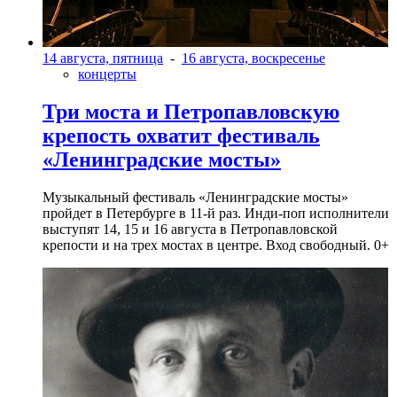
14 августа, пятница
-
16 августа, воскресенье
концерты
Три моста и Петропавловскую
крепость охватит фестиваль
«Ленинградские мосты»
Музыкальный фестиваль «Ленинградские мосты»
пройдет в Петербурге в 11-й раз. Инди-поп исполнители
выступят 14, 15 и 16 августа в Петропавловской
крепости и на трех мостах в центре. Вход свободный. 0+