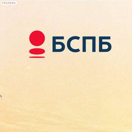
РЕКЛАМА
Афиша Plus
#телегид
Фонтанка.ру
Сегодня:
2026.08.10
09:07
Афиша Plus
кино
спектакли
выставки
концерты
лекции
книги
афиша плюс
новости
+