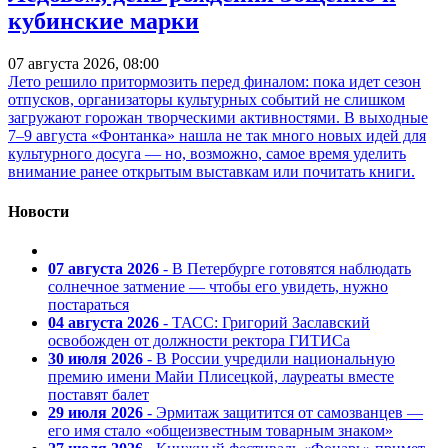
кубинские марки
07 августа 2026, 08:00
Лето решило притормозить перед финалом: пока идет сезон
отпусков, организаторы культурных событий не слишком
загружают горожан творческими активностями. В выходные
7–9 августа «Фонтанка» нашла не так много новых идей для
культурного досуга — но, возможно, самое время уделить
внимание ранее открытым выставкам или почитать книги.
Новости
07 августа 2026
- В Петербурге готовятся наблюдать
солнечное затмение — чтобы его увидеть, нужно
постараться
04 августа 2026
- ТАСС: Григорий Заславский
освобожден от должности ректора ГИТИСа
30 июля 2026
- В России учредили национальную
премию имени Майи Плисецкой, лауреаты вместе
поставят балет
29 июля 2026
- Эрмитаж защитится от самозванцев —
его имя стало «общеизвестным товарным знаком»