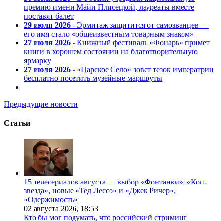
премию имени Майи Плисецкой, лауреаты вместе
поставят балет
29 июля 2026
- Эрмитаж защитится от самозванцев —
его имя стало «общеизвестным товарным знаком»
27 июля 2026
- Книжный фестиваль «Фонарь» примет
книги в хорошем состоянии на благотворительную
ярмарку
27 июля 2026
- «Царское Село» зовет тезок императриц
бесплатно посетить музейные маршруты
Предыдущие новости
Статьи
15 телесериалов августа — выбор «Фонтанки»: «Коп-
звезда», новые «Тед Лессо» и «Джек Ричер»,
«Одержимость»
02 августа 2026,
18:53
Кто бы мог подумать, что российский стриминг