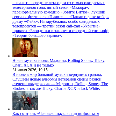
вывалит в середине лета одни из самых ожидаемых
телесериалов года: пятый сезон «Мажора»,
паранормальную комедию «Зовите Витю!», лучший
сериал с фестиваля «Пилот» — «Паша» и даже кибер-
драму «Фейк». Из зарубежных особо ожидаемых
телепроектов — третий сезон сай-фая «Укрытие»,
приквел «Блондинки в законе» и очередной спин-офф
«Теории большого взрыва».
Новая музыка июля: Мадонна, Rolling Stones, Tricky,
Charli XCX и не только
31 июля 2026,
19:15
В июле в мир большой музыки вернулись гранды.
Слушаем новые альбомы ветеранов сцены разной
степени «выдержки» — Мадонны, Rolling Stones, The
Strokes, а так же Tricky, Charlie XCX и Jack White.
Как смотреть «Человека-паука»: гид по фильмам