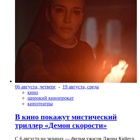
06 августа, четверг
-
19 августа, среда
кино
широкий кинопрокат
кинотеатры
В кино покажут мистический
триллер «Демон скорости»
С 6 августа на экранах — фильм ужасов Джона Кийеса