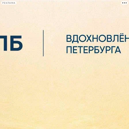
РЕКЛАМА
Афиша Plus
#телегид
Фонтанка.ру
Сегодня:
2026.08.06
13:32
Афиша Plus
кино
спектакли
выставки
концерты
лекции
книги
афиша плюс
новости
+