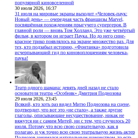
популярной киновселенной
30 июля 2026,
16:37
31 июля на мировые экраны выходит «Человек-паук:
Новый день» — очередная часть франшизы Marvel,
посвящённая похождениям прыгучего супергероя. В
главной роли — вновь Том Холланд. Это уже четвёртый
фильм, в котором он играет Паука. Но до него сине-
красное трико появлялось на экране множество раз. Для
тех, кто подзабыл историю, «Фонтанка» подготовила
исчерпывающий гид по киновоплощениям человека-
паука!
Театр одного шамана: девять дней назад не стало
основателя театра «Особняк» Дмитрия Поднозова
29 июля 2026,
23:45
Всякий, кто хоть раз видел Митю Поднозова на сцене,
подтвердит, что вот это «не стало», а также другие
глаголы, описывающие несуществование, никак не
вяжутся ни с самим Митей, ни с тем, что случилось 20
июля. Потому что всю свою сознательную, как я
полагаю, и уж точно всю свою театральную жизнь актер
Поднозов занимался натуральным шаманством, то есть,