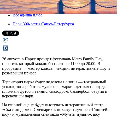
26 августа 2017, суббота
,
11.00
Версия для печати
Все афиша плюс
Парк 300-летия Санкт-Петербурга
26 августа в Парке пройдет фестиваль Metro Family Day,
посетить который можно бесплатно с 11.00 до 20.00. В
программе — мастер-классы, лекции, интерактивные шоу и
розыгрыши призов.
Территория парка будет поделена на зоны — театральный
уголок, зона роботов, мультзона, маркет, детская площадка,
пляжный футбол, теннис, скалодром, бампербол, батуты и
веревочный парк.
На главной сцене будет выступать интерактивный театр
«Сказкин дом» и Смешарики, покажут научное «Эйнштейн
шоу» и музыкальный спектакль «Мульти-пульти», шоу