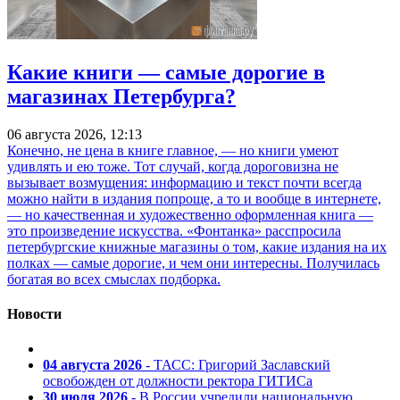
Какие книги — самые дорогие в
магазинах Петербурга?
06 августа 2026, 12:13
Конечно, не цена в книге главное, — но книги умеют
удивлять и ею тоже. Тот случай, когда дороговизна не
вызывает возмущения: информацию и текст почти всегда
можно найти в издания попроще, а то и вообще в интернете,
— но качественная и художественно оформленная книга —
это произведение искусства. «Фонтанка» расспросила
петербургские книжные магазины о том, какие издания на их
полках — самые дорогие, и чем они интересны. Получилась
богатая во всех смыслах подборка.
Новости
04 августа 2026
- ТАСС: Григорий Заславский
освобожден от должности ректора ГИТИСа
30 июля 2026
- В России учредили национальную