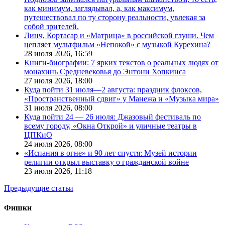
как минимум, заглядывал, а, как максимум,
путешествовал по ту сторону реальности, увлекая за
собой зрителей.
Линч, Кортасар и «Матрица» в российской глуши. Чем
цепляет мультфильм «Непокой» с музыкой Курехина?
28 июля 2026,
16:59
Книги-биографии: 7 ярких текстов о реальных людях от
монахинь Средневековья до Энтони Хопкинса
27 июля 2026,
18:00
Куда пойти 31 июля—2 августа: праздник флоксов,
«Пространственный сдвиг» у Манежа и «Музыка мира»
31 июля 2026,
08:00
Куда пойти 24 — 26 июля: Джазовый фестиваль по
всему городу, «Окна Открой» и уличные театры в
ЦПКиО
24 июля 2026,
08:00
«Испания в огне» и 90 лет спустя: Музей истории
религии открыл выставку о гражданской войне
23 июля 2026,
11:18
Предыдущие статьи
Фишки