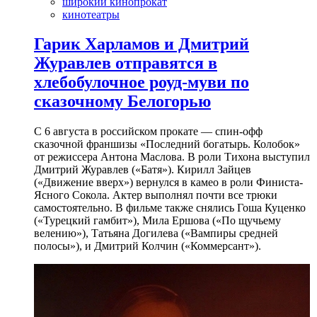
широкий кинопрокат
кинотеатры
Гарик Харламов и Дмитрий
Журавлев отправятся в
хлебобулочное роуд-муви по
сказочному Белогорью
С 6 августа в российском прокате — спин-офф
сказочной франшизы «Последний богатырь. Колобок»
от режиссера Антона Маслова. В роли Тихона выступил
Дмитрий Журавлев («Батя»). Кирилл Зайцев
(«Движение вверх») вернулся в камео в роли Финиста-
Ясного Сокола. Актер выполнял почти все трюки
самостоятельно. В фильме также снялись Гоша Куценко
(«Турецкий гамбит»), Мила Ершова («По щучьему
велению»), Татьяна Догилева («Вампиры средней
полосы»), и Дмитрий Колчин («Коммерсант»).