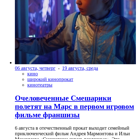
06 августа, четверг
-
19 августа, среда
кино
широкий кинопрокат
кинотеатры
Очеловеченные Смешарики
полетят на Марс в первом игровом
фильме франшизы
6 августа в отечественный прокат выходит семейный
приключенческий фильм Андрея Мармонтова и Ильи