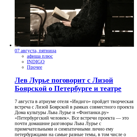
07 августа, пятница
афиша плюс
INDIGO
Прочее
Лев Лурье поговорит с Лизой
Боярской о Петербурге и театре
7 августа в атриуме отеля «Индиго» пройдет творческая
встреча с Лизой Боярской в рамках совместного проекта
Дома культуры Льва Лурье и «Фонтанки.ру»
«Петербургский человек». Все встречи проекта — это
почти домашние разговоры Льва Лурье с
примечательными и симпатичными лично ему
петербуржцами на самые разные темы, в том числе о