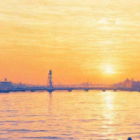
Гаэль Гарсиа Берналь
сыграет брошенного мужа