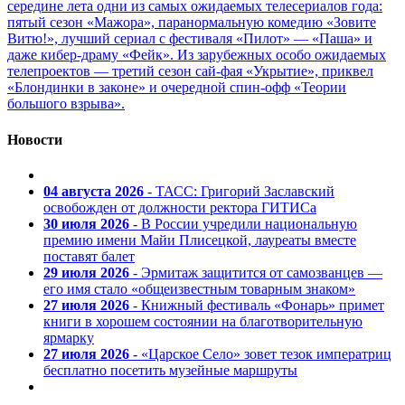
середине лета одни из самых ожидаемых телесериалов года:
пятый сезон «Мажора», паранормальную комедию «Зовите
Витю!», лучший сериал с фестиваля «Пилот» — «Паша» и
даже кибер-драму «Фейк». Из зарубежных особо ожидаемых
телепроектов — третий сезон сай-фая «Укрытие», приквел
«Блондинки в законе» и очередной спин-офф «Теории
большого взрыва».
Новости
04 августа 2026
- ТАСС: Григорий Заславский
освобожден от должности ректора ГИТИСа
30 июля 2026
- В России учредили национальную
премию имени Майи Плисецкой, лауреаты вместе
поставят балет
29 июля 2026
- Эрмитаж защитится от самозванцев —
его имя стало «общеизвестным товарным знаком»
27 июля 2026
- Книжный фестиваль «Фонарь» примет
книги в хорошем состоянии на благотворительную
ярмарку
27 июля 2026
- «Царское Село» зовет тезок императриц
бесплатно посетить музейные маршруты