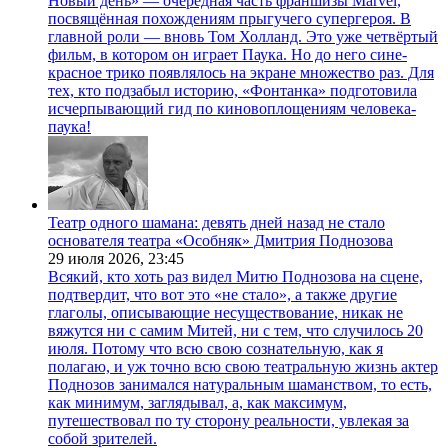
Новый день» — очередная часть франшизы Marvel,
посвящённая похождениям прыгучего супергероя. В
главной роли — вновь Том Холланд. Это уже четвёртый
фильм, в котором он играет Паука. Но до него сине-
красное трико появлялось на экране множество раз. Для
тех, кто подзабыл историю, «Фонтанка» подготовила
исчерпывающий гид по киновоплощениям человека-
паука!
Театр одного шамана: девять дней назад не стало
основателя театра «Особняк» Дмитрия Поднозова
29 июля 2026,
23:45
Всякий, кто хоть раз видел Митю Поднозова на сцене,
подтвердит, что вот это «не стало», а также другие
глаголы, описывающие несуществование, никак не
вяжутся ни с самим Митей, ни с тем, что случилось 20
июля. Потому что всю свою сознательную, как я
полагаю, и уж точно всю свою театральную жизнь актер
Поднозов занимался натуральным шаманством, то есть,
как минимум, заглядывал, а, как максимум,
путешествовал по ту сторону реальности, увлекая за
собой зрителей.