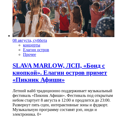
08 августа, суббота
концерты
Елагин остров
Прочее
SLAVA MARLOW, ЛСП, «Бонд с
кнопкой». Елагин остров примет
«Пикник Афиши»
Летний вайб традиционно поддерживает музыкальный
фестиваль «Пикник Афиши». Фестиваль под открытым
небом стартует 8 августа в 12:00 и продлится до 23:00.
Развернут пять сцен, интерактивные зоны и фудкорт.
Музыкальную программу составят рэп, инди и
электроника. 0+