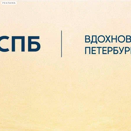
РЕКЛАМА
Афиша Plus
#телегид
Фонтанка.ру
Сегодня:
2026.08.06
07:10
Афиша Plus
кино
спектакли
выставки
концерты
лекции
книги
афиша плюс
новости
+