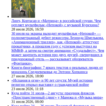
Линч, Кортасар и «Матрица» в российской глуши. Чем
цепляет мультфильм «Непокой» с музыкой Курехина?
28 июля 2026,
16:59
30 июля на экраны выходит мультфильм «Непокой» —
полнометражный дебют режиссера Леонида Шмелькова.
«Анимационный триллер», как «Непокой» аттестуют
прокатчики, в прошлом году с успехом выступил на
ММКФ, а затем на смотре анимации «Суздальфест». Чем
может зацепить история про двух друзей, свернувших в
придорожный отель — рассказывает обозреватель
«Фонтанки».
Книги-биографии: 7 ярких текстов о реальных людях от
монахинь Средневековья до Энтони Хопкинса
27 июля 2026,
18:00
«Испания в огне» и 90 лет спустя: Музей истории
религии открыл выставку о гражданской войне
23 июля 2026,
11:18
Куда пойти 31 июля—2 августа: праздник флоксов,
«Пространственный сдвиг» у Манежа и «Музыка мира»
31 июля 2026,
08:00
Куда пойти 24 — 26 июля: Джазовый фестиваль по