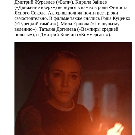
Дмитрий Журавлев («Батя»). Кирилл Зайцев
(«Движение вверх») вернулся в камео в роли Финиста-
Ясного Сокола. Актер выполнял почти все трюки
самостоятельно. В фильме также снялись Гоша Куценко
(«Турецкий гамбит»), Мила Ершова («По щучьему
велению»), Татьяна Догилева («Вампиры средней
полосы»), и Дмитрий Колчин («Коммерсант»).