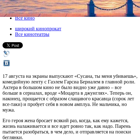
17 августа 2017, четверг
-
30 августа 2017, среда
Версия для печати
Все кино
широкий кинопрокат
Все кинотеатры
17 августа на экраны выпускают «Сусана, ты меня убиваешь»,
комедийную ленту с Гаэлем Гарсиа Берналем в главной роли.
Актера в большом кино не было видно уже давно – все
больше в сериалах, вроде «Моцарта в джунглях». Теперь он,
наконец, прощается с образом слащавого красавца (сорок лет
все-таки) и пробует себя в новом амплуа. Не мальчика, но
мужа.
Его героя жена бросает всякий раз, когда, как ему кажется,
жизнь налаживается и все идет ровно так, как надо. Парень
пытается разобраться, в чем дело, и отправляется на поиски
беглянки.