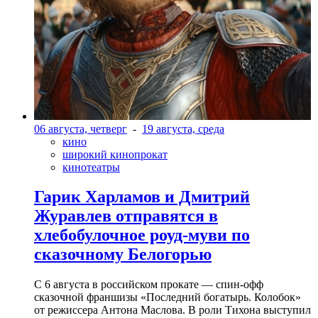
06 августа, четверг
-
19 августа, среда
кино
широкий кинопрокат
кинотеатры
Гарик Харламов и Дмитрий
Журавлев отправятся в
хлебобулочное роуд-муви по
сказочному Белогорью
С 6 августа в российском прокате — спин-офф
сказочной франшизы «Последний богатырь. Колобок»
от режиссера Антона Маслова. В роли Тихона выступил