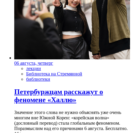
06 августа, четверг
лекции
Библиотека на Стремянной
библиотеки
Петербуржцам расскажут о
феномене «Халлю»
Значение этого слова не нужно объяснять уже очень
многим вне Южной Кореи: «корейская волна»
(дословный перевод) стала глобальным феноменом.
Поразмыслим над его причинами 6 августа. Бесплатно.