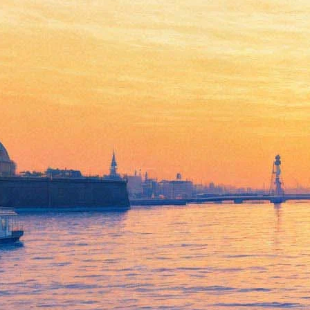
Питер Хёг поделится с
петербуржцами чувством
снега