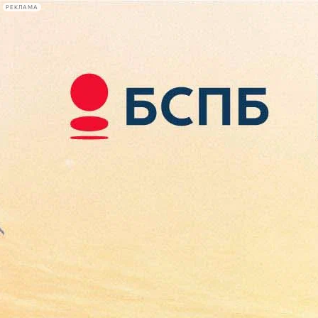
РЕКЛАМА
Афиша Plus
#телегид
Фонтанка.ру
Сегодня:
2026.08.08
07:30
Афиша Plus
кино
спектакли
выставки
концерты
лекции
книги
афиша плюс
новости
+