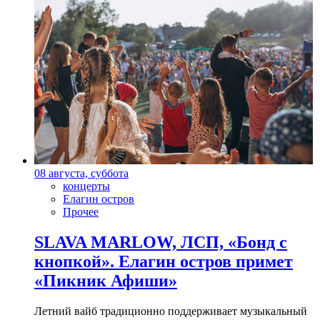
08 августа, суббота
концерты
Елагин остров
Прочее
SLAVA MARLOW, ЛСП, «Бонд с
кнопкой». Елагин остров примет
«Пикник Афиши»
Летний вайб традиционно поддерживает музыкальный