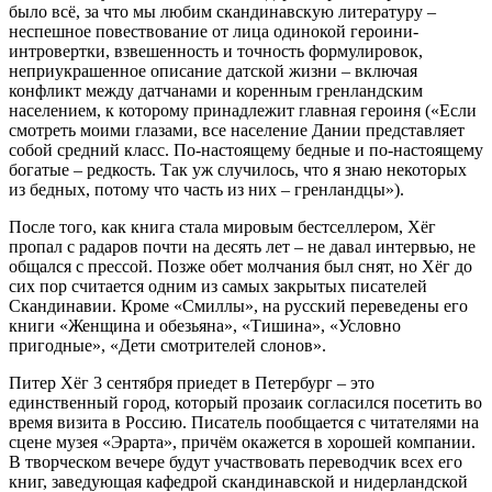
было всё, за что мы любим скандинавскую литературу –
неспешное повествование от лица одинокой героини-
интровертки, взвешенность и точность формулировок,
неприукрашенное описание датской жизни – включая
конфликт между датчанами и коренным гренландским
населением, к которому принадлежит главная героиня («Если
смотреть моими глазами, все население Дании представляет
собой средний класс. По-настоящему бедные и по-настоящему
богатые – редкость. Так уж случилось, что я знаю некоторых
из бедных, потому что часть из них – гренландцы»).
После того, как книга стала мировым бестселлером, Хёг
пропал с радаров почти на десять лет – не давал интервью, не
общался с прессой. Позже обет молчания был снят, но Хёг до
сих пор считается одним из самых закрытых писателей
Скандинавии. Кроме «Смиллы», на русский переведены его
книги «Женщина и обезьяна», «Тишина», «Условно
пригодные», «Дети смотрителей слонов».
Питер Хёг 3 сентября приедет в Петербург – это
единственный город, который прозаик согласился посетить во
время визита в Россию. Писатель пообщается с читателями на
сцене музея «Эрарта», причём окажется в хорошей компании.
В творческом вечере будут участвовать переводчик всех его
книг, заведующая кафедрой скандинавской и нидерландской