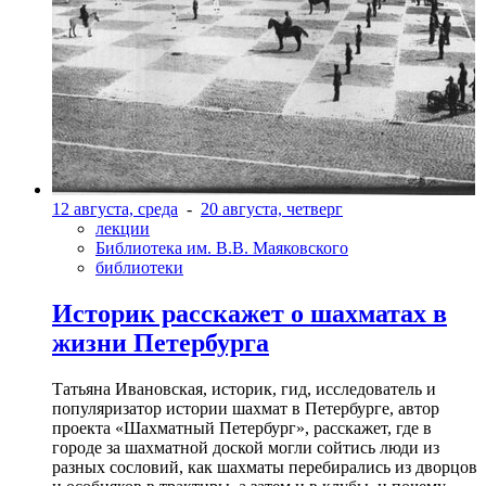
12 августа, среда
-
20 августа, четверг
лекции
Библиотека им. В.В. Маяковского
библиотеки
Историк расскажет о шахматах в
жизни Петербурга
Татьяна Ивановская, историк, гид, исследователь и
популяризатор истории шахмат в Петербурге, автор
проекта «Шахматный Петербург», расскажет, где в
городе за шахматной доской могли сойтись люди из
разных сословий, как шахматы перебирались из дворцов