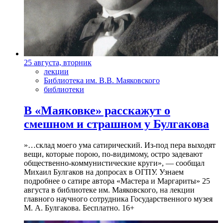
25 августа, вторник
лекции
Библиотека им. В.В. Маяковского
библиотеки
В «Маяковке» расскажут о
смешном и страшном у Булгакова
»…склад моего ума сатирический. Из-под пера выходят
вещи, которые порою, по-видимому, остро задевают
общественно-коммунистические круги», — сообщал
Михаил Булгаков на допросах в ОГПУ. Узнаем
подробнее о сатире автора «Мастера и Маргариты» 25
августа в библиотеке им. Маяковского, на лекции
главного научного сотрудника Государственного музея
М. А. Булгакова. Бесплатно. 16+