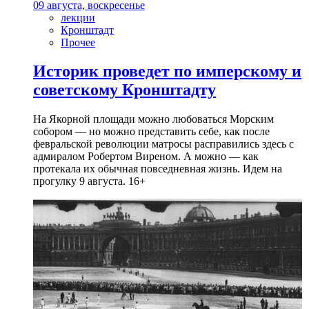
09 августа, воскресенье
лекции
Кронштадт
Прочее
Историк проведет по имперскому и
советскому Кронштадту
На Якорной площади можно любоваться Морским
собором — но можно представить себе, как после
февральской революции матросы расправились здесь с
адмиралом Робертом Виреном. А можно — как
протекала их обычная повседневная жизнь. Идем на
прогулку 9 августа. 16+