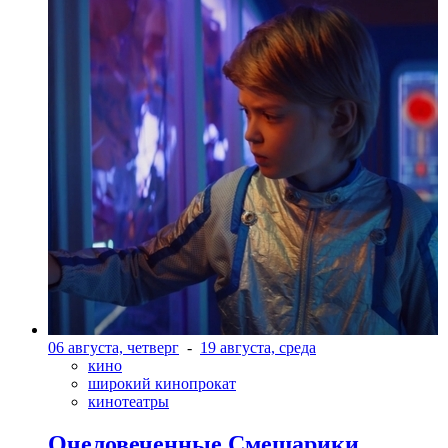
06 августа, четверг
-
19 августа, среда
кино
широкий кинопрокат
кинотеатры
Очеловеченные Смешарики