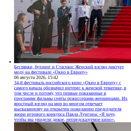
Беглянки, буллинг и Стасики: Женский взгляд диктует
моду на фестивале «Окно в Европу»
06 августа 2026,
15:42
34-й фестиваль российского кино «Окно в Европу» с
самого начала обозначил интерес к женской тематике, в
том числе и потому, что первые показанные в
программе фильмы сняты режиссерами-женщинами. Их
яростный взгляд на мир во многом отвечает
высказанному на открытии пожеланию председателя
жюри игрового конкурса Павла Лунгина: «Я хочу,
чтобы мы увидели дикое, непредсказуемое кино».