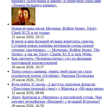
приквел «Блондинки в законе» и очередной спин-офф
«Теории большого взрыва».
Новая музыка июля: Мадонна, Rolling Stones, Tricky,
Charli XCX и не только
31 июля 2026,
19:15
В июле в мир большой музыки вернулись гранды.
Слушаем новые альбомы ветеранов сцены разной
степени «выдержки» — Мадонны, Rolling Stones, The
Strokes, а так же Tricky, Charlie XCX и Jack White.
Как смотреть «Человека-паука»: гид по фильмам
популярной киновселенной
30 июля 2026,
16:37
Театр одного шамана: девять дней назад не стало
основателя театра «Особняк» Дмитрия Поднозова
29 июля 2026,
23:45
Куда пойти 31 июля—2 августа: праздник флоксов,
«Пространственный сдвиг» у Манежа и «Музыка мира»
31 июля 2026,
08:00
Линч, Кортасар и «Матрица» в российской глуши. Чем
цепляет мультфильм «Непокой» с музыкой Курехина?
28 июля 2026,
16:59