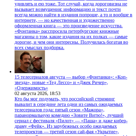
удивлять и ею тоже. Тот случай, когда дороговизна не
вызывает возмущения: информацию и текст почти
всегда можно найти в издания попроще, а то и вообще в
интернете, — но качественная и художественно
оформленная книга — это произведение искусства.
«Фонтанка» расспросила петербургские книжные
магазины о том, какие издания на их полках — самые
дорогие, и чем они интересны. Получилась богатая во
всех смыслах подборка.
15 телесериалов августа — выбор «Фонтанки»: «Коп-
звезда», новые «Тед Лессо» и «Джек Ричер»,
«Одержимость»
02 августа 2026,
18:53
Кто бы мог подумать, что российский стриминг
вывалит в середине лета одни из самых ожидаемых
телесериалов года: пятый сезон «Мажора»,
паранормальную комедию «Зовите Витю!», лучший
сериал с фестиваля «Пилот» — «Паша» и даже кибер-
драму «Фейк». Из зарубежных особо ожидаемых
телепроектов — третий сезон сай-фая «Укрытие»,