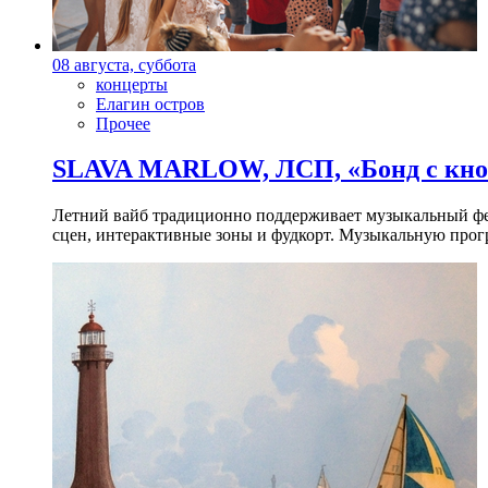
08 августа, суббота
концерты
Елагин остров
Прочее
SLAVA MARLOW, ЛСП, «Бонд с кноп
Летний вайб традиционно поддерживает музыкальный фест
сцен, интерактивные зоны и фудкорт. Музыкальную прогр