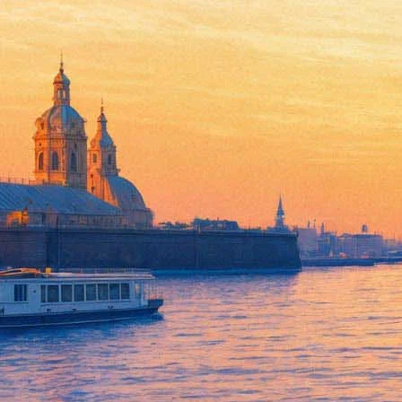
В Анненкирхе поставят оперу
11 августа 2017, пятница
,
19.00
-
12 августа 2017, суббота
Версия для печати