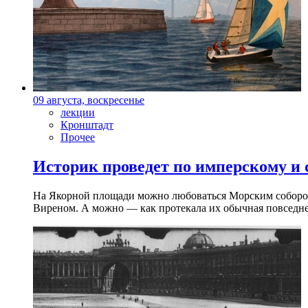
09 августа, воскресенье
лекции
Кронштадт
Прочее
Историк проведет по имперскому и
На Якорной площади можно любоваться Морским собором 
Виреном. А можно — как протекала их обычная повседнев