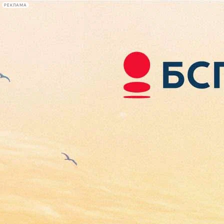
РЕКЛАМА
Афиша Plus
#телегид
Фонтанка.ру
Сегодня:
2026.08.07
08:39
Афиша Plus
кино
спектакли
выставки
концерты
лекции
книги
афиша плюс
новости
+