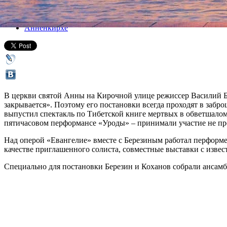
Все концерты
Анненкирхе
В церкви святой Анны на Кирочной улице режиссер Василий Б
закрывается». Поэтому его постановки всегда проходят в забр
выпустил спектакль по Тибетской книге мертвых в обветшалом 
пятичасовом перформансе «Уроды» – принимали участие не пр
Над оперой «Евангелие» вместе с Березиным работал перформе
качестве приглашенного солиста, совместные выставки с изве
Специально для постановки Березин и Коханов собрали ансам