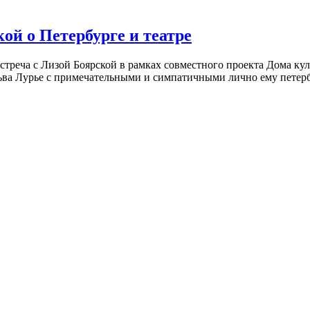
ой о Петербурге и театре
встреча с Лизой Боярской в рамках совместного проекта Дома к
ьва Лурье с примечательными и симпатичными лично ему петербу