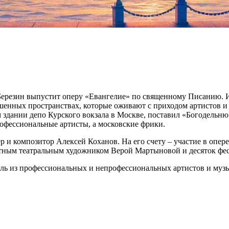
ерезин выпустит оперу «Евангелие» по священному Писанию. И
ошенных пространствах, которые оживают с приходом артистов и 
здании депо Курского вокзала в Москве, поставил «Богодельню»
офессиональные артисты, а московские фрики.
р и композитор Алексей Коханов. На его счету – участие в опе
стным театральным художником Верой Мартыновой и десяток фес
бль из профессиональных и непрофессиональных артистов и муз