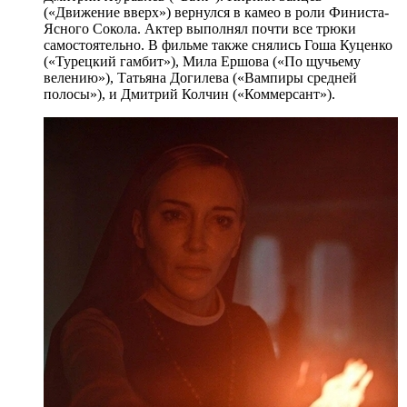
(«Движение вверх») вернулся в камео в роли Финиста-
Ясного Сокола. Актер выполнял почти все трюки
самостоятельно. В фильме также снялись Гоша Куценко
(«Турецкий гамбит»), Мила Ершова («По щучьему
велению»), Татьяна Догилева («Вампиры средней
полосы»), и Дмитрий Колчин («Коммерсант»).