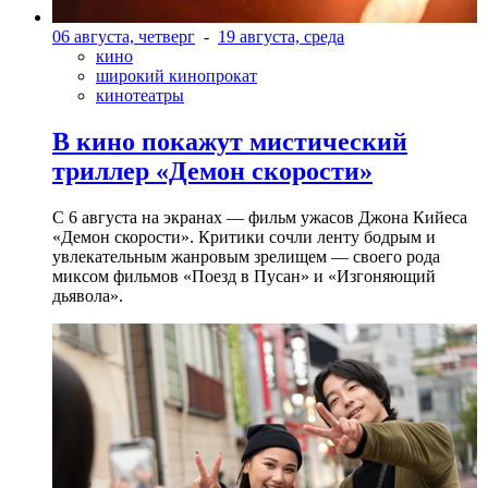
06 августа, четверг
-
19 августа, среда
кино
широкий кинопрокат
кинотеатры
В кино покажут мистический
триллер «Демон скорости»
С 6 августа на экранах — фильм ужасов Джона Кийеса
«Демон скорости». Критики сочли ленту бодрым и
увлекательным жанровым зрелищeм — своего рода
миксом фильмов «Поезд в Пусан» и «Изгоняющий
дьявола».