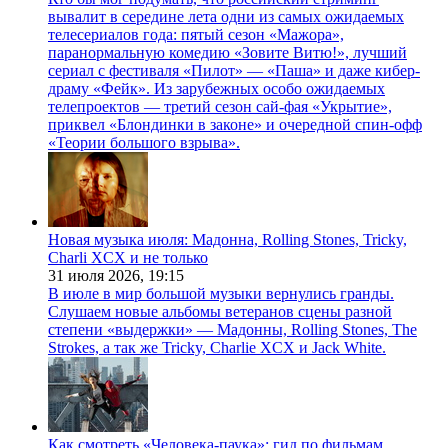
вывалит в середине лета одни из самых ожидаемых
телесериалов года: пятый сезон «Мажора»,
паранормальную комедию «Зовите Витю!», лучший
сериал с фестиваля «Пилот» — «Паша» и даже кибер-
драму «Фейк». Из зарубежных особо ожидаемых
телепроектов — третий сезон сай-фая «Укрытие»,
приквел «Блондинки в законе» и очередной спин-офф
«Теории большого взрыва».
Новая музыка июля: Мадонна, Rolling Stones, Tricky,
Charli XCX и не только
31 июля 2026,
19:15
В июле в мир большой музыки вернулись гранды.
Слушаем новые альбомы ветеранов сцены разной
степени «выдержки» — Мадонны, Rolling Stones, The
Strokes, а так же Tricky, Charlie XCX и Jack White.
Как смотреть «Человека-паука»: гид по фильмам