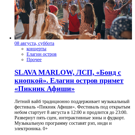
08 августа, суббота
концерты
Елагин остров
Прочее
SLAVA MARLOW, ЛСП, «Бонд с
кнопкой». Елагин остров примет
«Пикник Афиши»
Летний вайб традиционно поддерживает музыкальный
фестиваль «Пикник Афиши». Фестиваль под открытым
небом стартует 8 августа в 12:00 и продлится до 23:00.
Развернут пять сцен, интерактивные зоны и фудкорт.
Музыкальную программу составят рэп, инди и
электроника. 0+