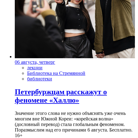
06 августа, четверг
лекции
Библиотека на Стремянной
библиотеки
Петербуржцам расскажут о
феномене «Халлю»
Значение этого слова не нужно объяснять уже очень
многим вне Южной Кореи: «корейская волна»
(дословный перевод) стала глобальным феноменом.
Поразмыслим над его причинами 6 августа. Бесплатно.
16+