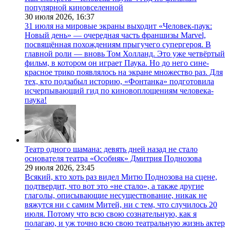
популярной киновселенной
30 июля 2026,
16:37
31 июля на мировые экраны выходит «Человек-паук:
Новый день» — очередная часть франшизы Marvel,
посвящённая похождениям прыгучего супергероя. В
главной роли — вновь Том Холланд. Это уже четвёртый
фильм, в котором он играет Паука. Но до него сине-
красное трико появлялось на экране множество раз. Для
тех, кто подзабыл историю, «Фонтанка» подготовила
исчерпывающий гид по киновоплощениям человека-
паука!
Театр одного шамана: девять дней назад не стало
основателя театра «Особняк» Дмитрия Поднозова
29 июля 2026,
23:45
Всякий, кто хоть раз видел Митю Поднозова на сцене,
подтвердит, что вот это «не стало», а также другие
глаголы, описывающие несуществование, никак не
вяжутся ни с самим Митей, ни с тем, что случилось 20
июля. Потому что всю свою сознательную, как я
полагаю, и уж точно всю свою театральную жизнь актер