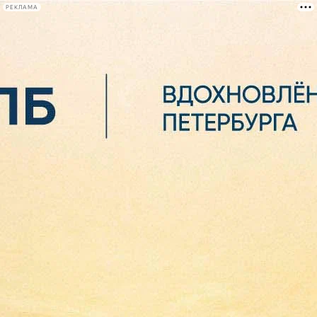
РЕКЛАМА
Афиша Plus
#телегид
Фонтанка.ру
Сегодня:
2026.08.06
18:48
Афиша Plus
кино
спектакли
выставки
концерты
лекции
книги
афиша плюс
новости
+