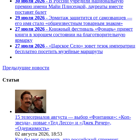
30 июля 2026
- В России учредили национальную
премию имени Майи Плисецкой, лауреаты вместе
поставят балет
29 июля 2026
- Эрмитаж защитится от самозванцев —
его имя стало «общеизвестным товарным знаком»
27 июля 2026
- Книжный фестиваль «Фонарь» примет
книги в хорошем состоянии на благотворительную
ярмарку
27 июля 2026
- «Царское Село» зовет тезок императриц
бесплатно посетить музейные маршруты
Предыдущие новости
Статьи
15 телесериалов августа — выбор «Фонтанки»: «Коп-
звезда», новые «Тед Лессо» и «Джек Ричер»,
«Одержимость»
02 августа 2026,
18:53
Кто бы мог подумать, что российский стриминг