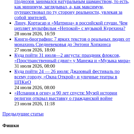
Поднозов занимался натуральным шаманством, то есть,
как минимум, заглядывал, а, как максимум,
путешествовал по ту сторону реальности, увлекая за
собой зрителей.
Линч, Кортасар и «Матрица» в российской глуши. Чем
цепляет мультфильм «Непокой» с музыкой Курехина?
28 июля 2026,
16:59
Книги-биографии: 7 ярких текстов о реальных людях от
монахинь Средневековья до Энтони Хопкинса
27 июля 2026,
18:00
Куда пойти 31 июля—2 августа: праздник флоксов,
«Пространственный сдвиг» у Манежа и «Музыка мира»
31 июля 2026,
08:00
Куда пойти 24 — 26 июля: Джазовый фестиваль по
всему городу, «Окна Открой» и уличные театры в
ЦПКиО
24 июля 2026,
08:00
«Испания в огне» и 90 лет спустя: Музей истории
религии открыл выставку о гражданской войне
23 июля 2026,
11:18
Предыдущие статьи
Фишки