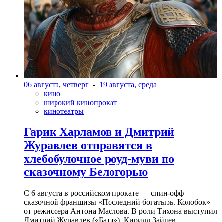
06 августа, четверг
-
19 августа, среда
кино
широкий кинопрокат
кинотеатры
Гарик Харламов и Дмитрий
Журавлев отправятся в
хлебобулочное роуд-муви по
сказочному Белогорью
С 6 августа в российском прокате — спин-офф
сказочной франшизы «Последний богатырь. Колобок»
от режиссера Антона Маслова. В роли Тихона выступил
Дмитрий Журавлев («Батя»). Кирилл Зайцев