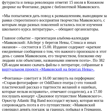
футуриста и певца революции отметят 15 июля в Книжном
дворике на Фонтанке, рядом с библиотекой Маяковского.
«Мы попытаемся дать повод к размышлениям, выводящим за
рамки стереотипного восприятия творчества Маяковского, с
которым люди разных поколений остались после изучения
школьного курса литературы», – обещают организаторы.
Главное событие – презентация альбома-календаря
«Маяковский: Айсберг у берегов Невы, Стикса и иных
океанов» – состоится в 15.00. Издание содержит «краткие
ежедневные сообщения о том, что важного произошло в этот
день с самим Маяковским, его творчеством, близкими ему
людьми или объектами, названными именем поэта». По 382
QR-кодам можно скачать файлы о литераторе, собранные в
виртуальном проекте «Маяковский на берегах Невы».
«Фонтанка» советует в 16.00 заглянуть на перформанс
«Старая фотография» от OddDance-театра («это тонкий
пластический рассказ о тщетности желаний и ошибках,
которые нельзя исправить», отмечают создатели), а в 17.00
послушать концерт «Джазовое путешествие Маяковского».
Оркестр Atlantic Big Band воссоздаст музыку, которая могла
сопровождать поэта в его путешествиях: «Маяковский
совершил девять поездок за границу, побывал в Германии,