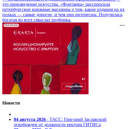
это произведение искусства. «Фонтанка» расспросила
петербургские книжные магазины о том, какие издания на их
полках — самые дорогие, и чем они интересны. Получилась
богатая во всех смыслах подборка.
РЕКЛАМА
Новости
04 августа 2026
- ТАСС: Григорий Заславский
освобожден от должности ректора ГИТИСа