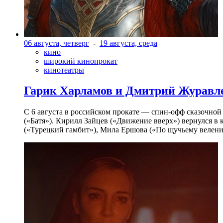
06 августа, четверг
-
19 августа, среда
кино
широкий кинопрокат
кинотеатры
Гарик Харламов и Дмитрий Журавлев
С 6 августа в российском прокате — спин-офф сказочно
(«Батя»). Кирилл Зайцев («Движение вверх») вернулся в
(«Турецкий гамбит»), Мила Ершова («По щучьему велени