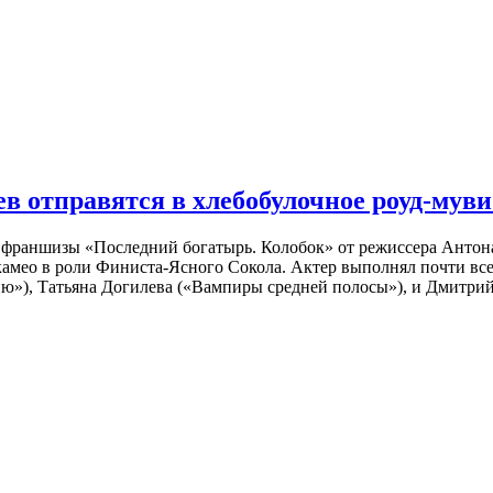
 отправятся в хлебобулочное роуд-муви
й франшизы «Последний богатырь. Колобок» от режиссера Анто
 камео в роли Финиста-Ясного Сокола. Актер выполнял почти вс
ю»), Татьяна Догилева («Вампиры средней полосы»), и Дмитрий