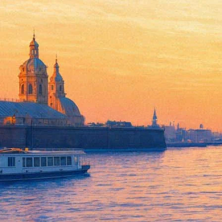
“Дюнкерк” Кристофера Нолан
20 июля 2017, четверг
-
02 августа 2017, среда
Версия для печати