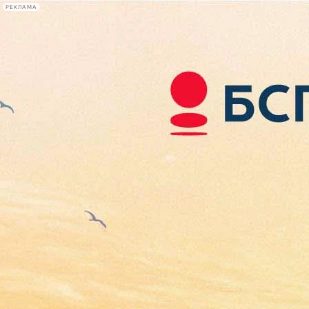
РЕКЛАМА
Афиша Plus
#телегид
Фонтанка.ру
Сегодня:
2026.08.06
15:56
Афиша Plus
кино
спектакли
выставки
концерты
лекции
книги
афиша плюс
новости
+