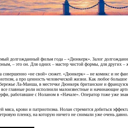
самый долгожданный фильм года – «Дюнкерк». Залог долгожданно
рным, – это он. Для одних – мастер чистой формы, для других – 
а совершенно «не свой» сюжет. «Дюнкерк» – не комикс и не фан
риотизм, а про ценность человеческой жизни. Как любое большое
режье Ла-Манша, в местечке Дюнкерк британские и французские 
 – все главные роли исполнили малоизвестные и начинающие арт
рфи, работавшие с Ноланом в «Начале». Оператор тоже уже знак
чей мяса, крови и патриотизма. Нолан стремится добиться эффек
тровую пленку, на которую ничего не снимали уже очень давно. 