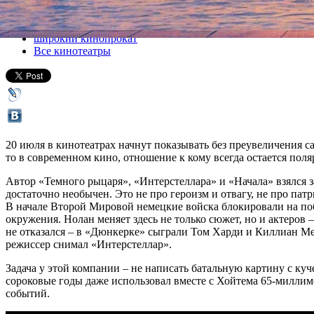
Все кино
широкий кинопрокат
Все кинотеатры
20 июля в кинотеатрах начнут показывать без преувеличения 
то в современном кино, отношение к кому всегда остается поля
Автор «Темного рыцаря», «Интерстеллара» и «Начала» взялся з
достаточно необычен. Это не про героизм и отвагу, не про пат
В начале Второй Мировой немецкие войска блокировали на побе
окружения. Нолан меняет здесь не только сюжет, но и актеров
не отказался – в «Дюнкерке» сыграли Том Харди и Киллиан Ме
режиссер снимал «Интерстеллар».
Задача у этой компании – не написать батальную картину с ку
сороковые годы даже использовал вместе с Хойтема 65-миллиме
событий.