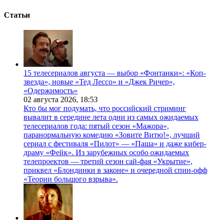
Статьи
15 телесериалов августа — выбор «Фонтанки»: «Коп-
звезда», новые «Тед Лессо» и «Джек Ричер»,
«Одержимость»
02 августа 2026,
18:53
Кто бы мог подумать, что российский стриминг
вывалит в середине лета одни из самых ожидаемых
телесериалов года: пятый сезон «Мажора»,
паранормальную комедию «Зовите Витю!», лучший
сериал с фестиваля «Пилот» — «Паша» и даже кибер-
драму «Фейк». Из зарубежных особо ожидаемых
телепроектов — третий сезон сай-фая «Укрытие»,
приквел «Блондинки в законе» и очередной спин-офф
«Теории большого взрыва».