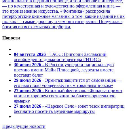
можно найти в издания попроще, а то и вообще в интернете,
— но качественная и художественно оформленная книга —
это произведение искусства. «Фонтанка» расспросила
петербургские книжные магазины о том, какие издания на их
полках — самые дорогие, и чем они интересны. Получилась
богатая во всех смыслах подборка.
Новости
04 августа 2026
- ТАСС: Григорий Заславский
освобожден от должности ректора ГИТИСа
30 июля 2026
- В России учредили национальную
премию имени Майи Плисецкой, лауреаты вместе
поставят балет
29 июля 2026
- Эрмитаж защитится от самозванцев —
его имя стало «общеизвестным товарным знаком»
27 июля 2026
- Книжный фестиваль «Фонарь» примет
книги в хорошем состоянии на благотворительную
ярмарку
27 июля 2026
- «Царское Село» зовет тезок императриц
бесплатно посетить музейные маршруты
Предыдущие новости