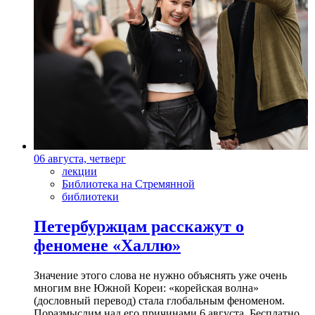
06 августа, четверг
лекции
Библиотека на Стремянной
библиотеки
Петербуржцам расскажут о
феномене «Халлю»
Значение этого слова не нужно объяснять уже очень
многим вне Южной Кореи: «корейская волна»
(дословный перевод) стала глобальным феноменом.
Поразмыслим над его причинами 6 августа. Бесплатно.