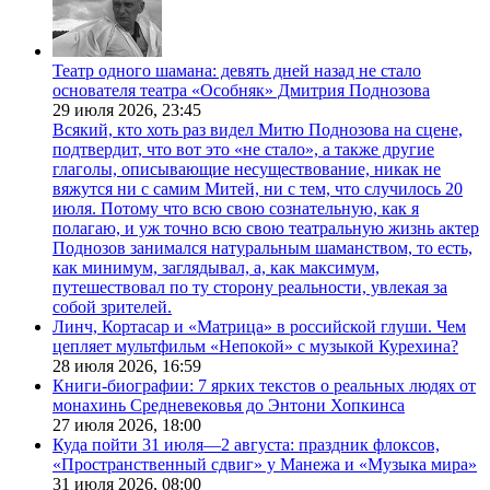
Театр одного шамана: девять дней назад не стало
основателя театра «Особняк» Дмитрия Поднозова
29 июля 2026,
23:45
Всякий, кто хоть раз видел Митю Поднозова на сцене,
подтвердит, что вот это «не стало», а также другие
глаголы, описывающие несуществование, никак не
вяжутся ни с самим Митей, ни с тем, что случилось 20
июля. Потому что всю свою сознательную, как я
полагаю, и уж точно всю свою театральную жизнь актер
Поднозов занимался натуральным шаманством, то есть,
как минимум, заглядывал, а, как максимум,
путешествовал по ту сторону реальности, увлекая за
собой зрителей.
Линч, Кортасар и «Матрица» в российской глуши. Чем
цепляет мультфильм «Непокой» с музыкой Курехина?
28 июля 2026,
16:59
Книги-биографии: 7 ярких текстов о реальных людях от
монахинь Средневековья до Энтони Хопкинса
27 июля 2026,
18:00
Куда пойти 31 июля—2 августа: праздник флоксов,
«Пространственный сдвиг» у Манежа и «Музыка мира»
31 июля 2026,
08:00