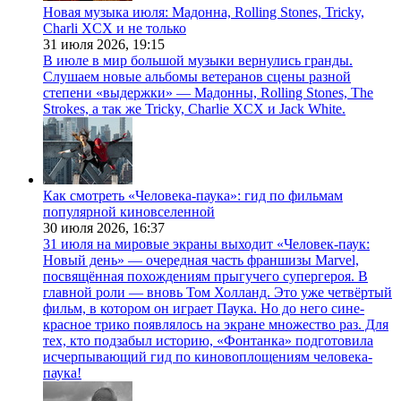
Новая музыка июля: Мадонна, Rolling Stones, Tricky,
Charli XCX и не только
31 июля 2026,
19:15
В июле в мир большой музыки вернулись гранды.
Слушаем новые альбомы ветеранов сцены разной
степени «выдержки» — Мадонны, Rolling Stones, The
Strokes, а так же Tricky, Charlie XCX и Jack White.
Как смотреть «Человека-паука»: гид по фильмам
популярной киновселенной
30 июля 2026,
16:37
31 июля на мировые экраны выходит «Человек-паук:
Новый день» — очередная часть франшизы Marvel,
посвящённая похождениям прыгучего супергероя. В
главной роли — вновь Том Холланд. Это уже четвёртый
фильм, в котором он играет Паука. Но до него сине-
красное трико появлялось на экране множество раз. Для
тех, кто подзабыл историю, «Фонтанка» подготовила
исчерпывающий гид по киновоплощениям человека-
паука!