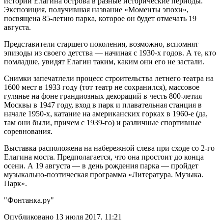
истории Елагина острова в разные исторические периоды.
Экспозиция, получившая название «Моменты эпохи»,
посвящена 85-летию парка, которое он будет отмечать 19
августа.
Представители старшего поколения, возможно, вспомнят
эпизоды из своего детства — начиная с 1930-х годов. А те, кто
помладше, увидят Елагин таким, каким они его не застали.
Снимки запечатлели процесс строительства летнего театра на
1600 мест в 1933 году (тот театр не сохранился), массовое
гулянье на фоне грандиозных декораций в честь 800-летия
Москвы в 1947 году, вход в парк и плавательная станция в
начале 1950-х, катание на американских горках в 1960-е (да,
там они были, причем с 1939-го) и различные спортивные
соревнования.
Выставка расположена на набережной слева при сходе со 2-го
Елагина моста. Предполагается, что она простоит до конца
осени. А 19 августа — в день рождения парка — пройдет
музыкально-поэтическая программа «Литература. Музыка.
Парк».
"Фонтанка.ру"
Опубликовано 13 июля 2017, 11:21