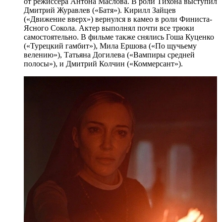
от режиссера Антона Маслова. В роли Тихона выступил
Дмитрий Журавлев («Батя»). Кирилл Зайцев
(«Движение вверх») вернулся в камео в роли Финиста-
Ясного Сокола. Актер выполнял почти все трюки
самостоятельно. В фильме также снялись Гоша Куценко
(«Турецкий гамбит»), Мила Ершова («По щучьему
велению»), Татьяна Догилева («Вампиры средней
полосы»), и Дмитрий Колчин («Коммерсант»).