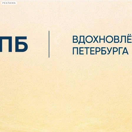
РЕКЛАМА
Афиша Plus
#телегид
Фонтанка.ру
Сегодня:
2026.08.06
16:15
Афиша Plus
кино
спектакли
выставки
концерты
лекции
книги
афиша плюс
новости
+