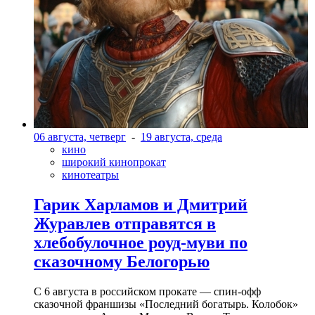
06 августа, четверг
-
19 августа, среда
кино
широкий кинопрокат
кинотеатры
Гарик Харламов и Дмитрий
Журавлев отправятся в
хлебобулочное роуд-муви по
сказочному Белогорью
С 6 августа в российском прокате — спин-офф
сказочной франшизы «Последний богатырь. Колобок»