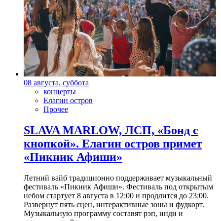
08 августа, суббота
концерты
Елагин остров
Прочее
SLAVA MARLOW, ЛСП, «Бонд с
кнопкой». Елагин остров примет
«Пикник Афиши»
Летний вайб традиционно поддерживает музыкальный
фестиваль «Пикник Афиши». Фестиваль под открытым
небом стартует 8 августа в 12:00 и продлится до 23:00.
Развернут пять сцен, интерактивные зоны и фудкорт.
Музыкальную программу составят рэп, инди и