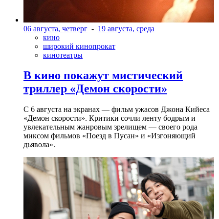
06 августа, четверг
-
19 августа, среда
кино
широкий кинопрокат
кинотеатры
В кино покажут мистический
триллер «Демон скорости»
С 6 августа на экранах — фильм ужасов Джона Кийеса
«Демон скорости». Критики сочли ленту бодрым и
увлекательным жанровым зрелищeм — своего рода
миксом фильмов «Поезд в Пусан» и «Изгоняющий
дьявола».