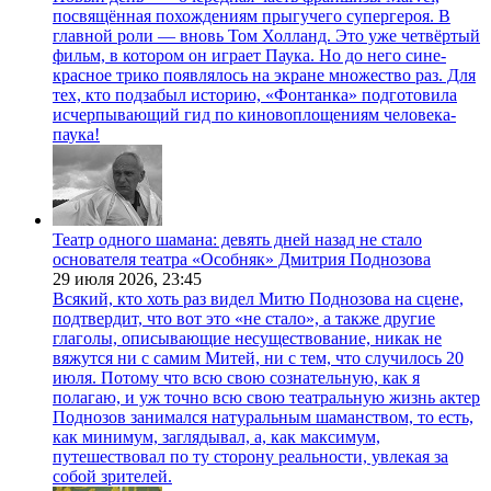
посвящённая похождениям прыгучего супергероя. В
главной роли — вновь Том Холланд. Это уже четвёртый
фильм, в котором он играет Паука. Но до него сине-
красное трико появлялось на экране множество раз. Для
тех, кто подзабыл историю, «Фонтанка» подготовила
исчерпывающий гид по киновоплощениям человека-
паука!
Театр одного шамана: девять дней назад не стало
основателя театра «Особняк» Дмитрия Поднозова
29 июля 2026,
23:45
Всякий, кто хоть раз видел Митю Поднозова на сцене,
подтвердит, что вот это «не стало», а также другие
глаголы, описывающие несуществование, никак не
вяжутся ни с самим Митей, ни с тем, что случилось 20
июля. Потому что всю свою сознательную, как я
полагаю, и уж точно всю свою театральную жизнь актер
Поднозов занимался натуральным шаманством, то есть,
как минимум, заглядывал, а, как максимум,
путешествовал по ту сторону реальности, увлекая за
собой зрителей.