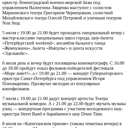
оркестр Ленинградской военно-морской базы под
управлением Валентина Лященко выступит с солистом
Мариинского театра Григорием Чернецовым, солисткой
Михайловского театра Олесей Петровой и уличным театром
Non Stop.
5 июля с 19.00 до 21.00 будет проходить танцевальный вечер с
мастер-классами танцевальных школ города, шоу-балета
«Петербургский weekend», ансамбля бального танца
«Жемчужина», балета «Импульс» и цента искусств
«Эдельвейс».
6 июля день и вечер будут посвящены кинематографу. С 16.00
до 18.00 пройдут показ фильмов-победителей фестиваля
«Море зовет!», а с 19.00 до 21.00 — концерт Губернаторского
оркестра Санкт-Петербурга под управлением Игоря
Пономаренко. Прозвучат мелодии из популярных
кинофильмов.
7 июля с 19.00 до 21.00 дадут концерт артисты Театра
музыкальной комедии. А с 21.00 до 22.00 будет звучать музыка
улиц — концертная программа с участием молодежного шоу-
оркестра Street Band и барабанного шоу Drum Time.
8 июля на «Капитанском приеме» (такова тематика вечера) в