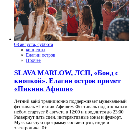
08 августа, суббота
концерты
Елагин остров
Прочее
SLAVA MARLOW, ЛСП, «Бонд с
кнопкой». Елагин остров примет
«Пикник Афиши»
Летний вайб традиционно поддерживает музыкальный
фестиваль «Пикник Афиши». Фестиваль под открытым
небом стартует 8 августа в 12:00 и продлится до 23:00.
Развернут пять сцен, интерактивные зоны и фудкорт.
Музыкальную программу составят рэп, инди и
электроника. 0+