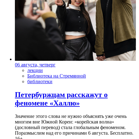
06 августа, четверг
лекции
Библиотека на Стремянной
библиотеки
Петербуржцам расскажут о
феномене «Халлю»
Значение этого слова не нужно объяснять уже очень
многим вне Южной Кореи: «корейская волна»
(дословный перевод) стала глобальным феноменом.
Поразмыслим над его причинами 6 августа. Бесплатно.
16+