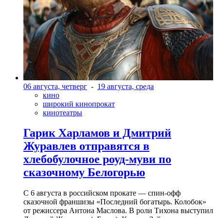
06 августа, четверг
-
19 августа, среда
кино
широкий кинопрокат
кинотеатры
Гарик Харламов и Дмитрий
Журавлев отправятся в
хлебобулочное роуд-муви по
сказочному Белогорью
С 6 августа в российском прокате — спин-офф
сказочной франшизы «Последний богатырь. Колобок»
от режиссера Антона Маслова. В роли Тихона выступил