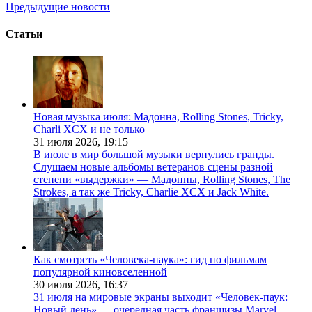
Предыдущие новости
Статьи
Новая музыка июля: Мадонна, Rolling Stones, Tricky,
Charli XCX и не только
31 июля 2026,
19:15
В июле в мир большой музыки вернулись гранды.
Слушаем новые альбомы ветеранов сцены разной
степени «выдержки» — Мадонны, Rolling Stones, The
Strokes, а так же Tricky, Charlie XCX и Jack White.
Как смотреть «Человека-паука»: гид по фильмам
популярной киновселенной
30 июля 2026,
16:37
31 июля на мировые экраны выходит «Человек-паук:
Новый день» — очередная часть франшизы Marvel,