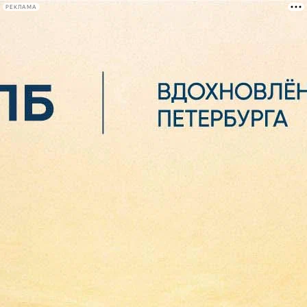
РЕКЛАМА
Афиша Plus
#телегид
Фонтанка.ру
Сегодня:
2026.08.06
11:13
Афиша Plus
кино
спектакли
выставки
концерты
лекции
книги
афиша плюс
новости
+