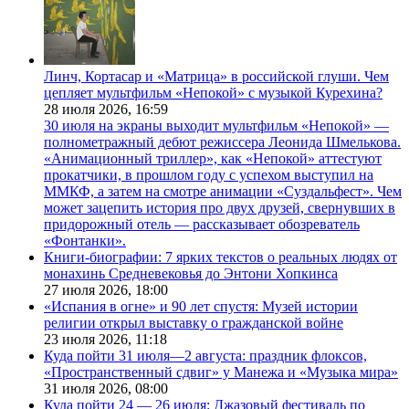
Линч, Кортасар и «Матрица» в российской глуши. Чем
цепляет мультфильм «Непокой» с музыкой Курехина?
28 июля 2026,
16:59
30 июля на экраны выходит мультфильм «Непокой» —
полнометражный дебют режиссера Леонида Шмелькова.
«Анимационный триллер», как «Непокой» аттестуют
прокатчики, в прошлом году с успехом выступил на
ММКФ, а затем на смотре анимации «Суздальфест». Чем
может зацепить история про двух друзей, свернувших в
придорожный отель — рассказывает обозреватель
«Фонтанки».
Книги-биографии: 7 ярких текстов о реальных людях от
монахинь Средневековья до Энтони Хопкинса
27 июля 2026,
18:00
«Испания в огне» и 90 лет спустя: Музей истории
религии открыл выставку о гражданской войне
23 июля 2026,
11:18
Куда пойти 31 июля—2 августа: праздник флоксов,
«Пространственный сдвиг» у Манежа и «Музыка мира»
31 июля 2026,
08:00
Куда пойти 24 — 26 июля: Джазовый фестиваль по