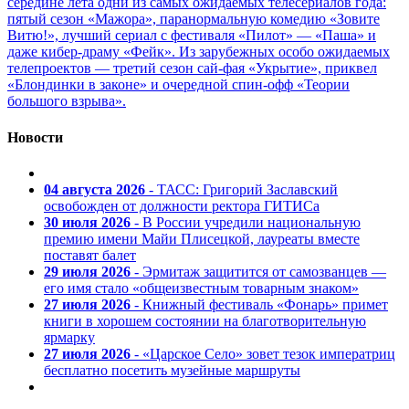
середине лета одни из самых ожидаемых телесериалов года:
пятый сезон «Мажора», паранормальную комедию «Зовите
Витю!», лучший сериал с фестиваля «Пилот» — «Паша» и
даже кибер-драму «Фейк». Из зарубежных особо ожидаемых
телепроектов — третий сезон сай-фая «Укрытие», приквел
«Блондинки в законе» и очередной спин-офф «Теории
большого взрыва».
Новости
04 августа 2026
- ТАСС: Григорий Заславский
освобожден от должности ректора ГИТИСа
30 июля 2026
- В России учредили национальную
премию имени Майи Плисецкой, лауреаты вместе
поставят балет
29 июля 2026
- Эрмитаж защитится от самозванцев —
его имя стало «общеизвестным товарным знаком»
27 июля 2026
- Книжный фестиваль «Фонарь» примет
книги в хорошем состоянии на благотворительную
ярмарку
27 июля 2026
- «Царское Село» зовет тезок императриц
бесплатно посетить музейные маршруты