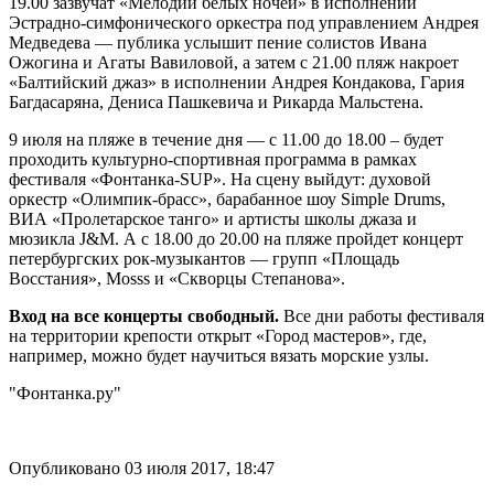
19.00 зазвучат «Мелодии белых ночей» в исполнении
Эстрадно-симфонического оркестра под управлением Андрея
Медведева — публика услышит пение солистов Ивана
Ожогина и Агаты Вавиловой, а затем с 21.00 пляж накроет
«Балтийский джаз» в исполнении Андрея Кондакова, Гария
Багдасаряна, Дениса Пашкевича и Рикарда Мальстена.
9 июля на пляже в течение дня — с 11.00 до 18.00 – будет
проходить культурно-спортивная программа в рамках
фестиваля «Фонтанка-SUP». На сцену выйдут: духовой
оркестр «Олимпик-брасс», барабанное шоу Simple Drums,
ВИА «Пролетарское танго» и артисты школы джаза и
мюзикла J&M. А с 18.00 до 20.00 на пляже пройдет концерт
петербургских рок-музыкантов — групп «Площадь
Восстания», Mosss и «Скворцы Степанова».
Вход на все концерты свободный.
Все дни работы фестиваля
на территории крепости открыт «Город мастеров», где,
например, можно будет научиться вязать морские узлы.
"Фонтанка.ру"
Опубликовано 03 июля 2017, 18:47