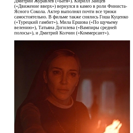
Дмитрий Журавлев («Батя»). Кирилл Зайцев
(«Движение вверх») вернулся в камео в роли Финиста-
Ясного Сокола. Актер выполнял почти все трюки
самостоятельно. В фильме также снялись Гоша Куценко
(«Турецкий гамбит»), Мила Ершова («По щучьему
велению»), Татьяна Догилева («Вампиры средней
полосы»), и Дмитрий Колчин («Коммерсант»).