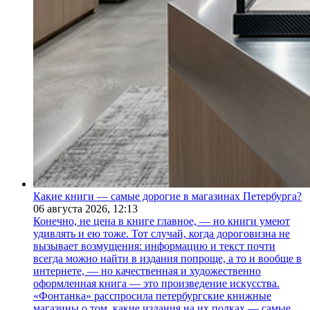
Какие книги — самые дорогие в магазинах Петербурга?
06 августа 2026,
12:13
Конечно, не цена в книге главное, — но книги умеют
удивлять и ею тоже. Тот случай, когда дороговизна не
вызывает возмущения: информацию и текст почти
всегда можно найти в издания попроще, а то и вообще в
интернете, — но качественная и художественно
оформленная книга — это произведение искусства.
«Фонтанка» расспросила петербургские книжные
магазины о том, какие издания на их полках — самые