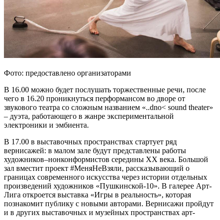
Фото: предоставлено организаторами
В 16.00 можно будет послушать торжественные речи, после
чего в 16.20 проникнуться перформансом во дворе от
звукового театра со сложным названием «..dno< sound theater»
– дуэта, работающего в жанре экспериментальной
электроники и эмбиента.
В 17.00 в выставочных пространствах стартует ряд
вернисажей: в малом зале будут представлены работы
художников–нонконформистов середины ХХ века. Большой
зал вместит проект #МеняНеВзяли, рассказывающий о
границах современного искусства через истории отдельных
произведений художников «Пушкинской-10». В галерее Арт-
Лига откроется выставка «Игры в реальность», которая
познакомит публику с новыми авторами. Вернисажи пройдут
и в других выставочных и музейных пространствах арт-