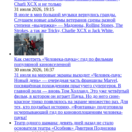
Charli XCX и не только
31 июля 2026,
19:15
В июле в мир большой музыки вернулись гранды.
Слушаем новые альбомы ветеранов сцены разной
степени «выдержки» — Мадонны, Rolling Stones, The
Strokes, а так же Tricky, Charlie XCX и Jack White.
Как смотреть «Человека-паука»: гид по фильмам
популярной киновселенной
30 июля 2026,
16:37
31 июля на мировые экраны выходит «Человек-паук:
Новый день» — очередная часть франшизы Marvel,
посвящённая похождениям прыгучего супергероя. В
главной роли — вновь Том Холланд. Это уже четвёртый
фильм, в котором он играет Паука. Но до него сине-
красное трико появлялось на экране множество раз. Для
тех, кто подзабыл историю, «Фонтанка» подготовила
исчерпывающий гид по киновоплощениям человека-
паука!
Театр одного шамана: девять дней назад не стало
основателя театра «Особняк» Дмитрия Поднозова