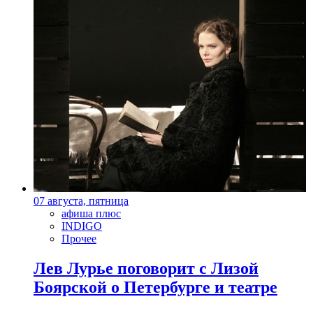
07 августа, пятница
афиша плюс
INDIGO
Прочее
Лев Лурье поговорит с Лизой
Боярской о Петербурге и театре