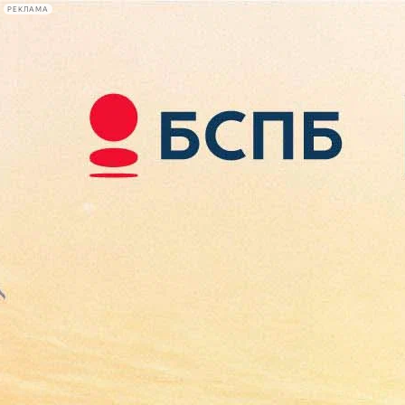
РЕКЛАМА
Афиша Plus
#телегид
Фонтанка.ру
Сегодня:
2026.08.07
08:39
Афиша Plus
кино
спектакли
выставки
концерты
лекции
книги
афиша плюс
новости
+