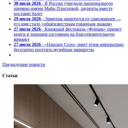
30 июля 2026
- В России учредили национальную
премию имени Майи Плисецкой, лауреаты вместе
поставят балет
29 июля 2026
- Эрмитаж защитится от самозванцев —
его имя стало «общеизвестным товарным знаком»
27 июля 2026
- Книжный фестиваль «Фонарь» примет
книги в хорошем состоянии на благотворительную
ярмарку
27 июля 2026
- «Царское Село» зовет тезок императриц
бесплатно посетить музейные маршруты
Предыдущие новости
Статьи