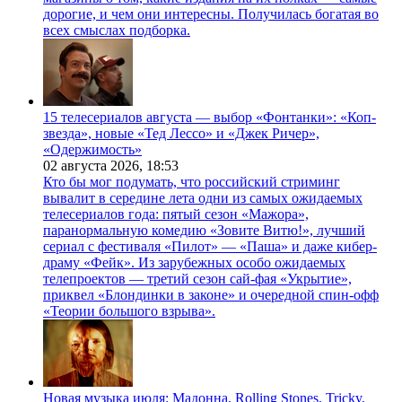
дорогие, и чем они интересны. Получилась богатая во
всех смыслах подборка.
15 телесериалов августа — выбор «Фонтанки»: «Коп-
звезда», новые «Тед Лессо» и «Джек Ричер»,
«Одержимость»
02 августа 2026,
18:53
Кто бы мог подумать, что российский стриминг
вывалит в середине лета одни из самых ожидаемых
телесериалов года: пятый сезон «Мажора»,
паранормальную комедию «Зовите Витю!», лучший
сериал с фестиваля «Пилот» — «Паша» и даже кибер-
драму «Фейк». Из зарубежных особо ожидаемых
телепроектов — третий сезон сай-фая «Укрытие»,
приквел «Блондинки в законе» и очередной спин-офф
«Теории большого взрыва».
Новая музыка июля: Мадонна, Rolling Stones, Tricky,