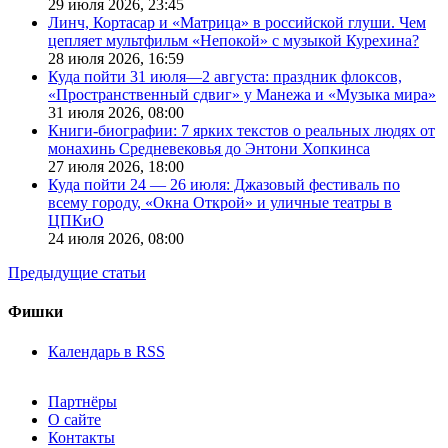
29 июля 2026,
23:45
Линч, Кортасар и «Матрица» в российской глуши. Чем
цепляет мультфильм «Непокой» с музыкой Курехина?
28 июля 2026,
16:59
Куда пойти 31 июля—2 августа: праздник флоксов,
«Пространственный сдвиг» у Манежа и «Музыка мира»
31 июля 2026,
08:00
Книги-биографии: 7 ярких текстов о реальных людях от
монахинь Средневековья до Энтони Хопкинса
27 июля 2026,
18:00
Куда пойти 24 — 26 июля: Джазовый фестиваль по
всему городу, «Окна Открой» и уличные театры в
ЦПКиО
24 июля 2026,
08:00
Предыдущие статьи
Фишки
Календарь в RSS
Партнёры
О сайте
Контакты