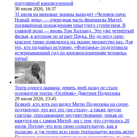
популярной киновселенной
30 июля 2026,
16:37
31 июля на мировые экраны выходит «Человек-паук:
Новый день» — очередная часть франшизы Marvel,
посвящённая похождениям прыгучего супергероя. В
главной роли — вновь Том Холланд. Это уже четвёртый
фильм, в котором он играет Паука. Но до него сине-
красное трико появлялось на экране множество раз. Для
тех, кто подзабыл историю, «Фонтанка» подготовила
исчерпывающий гид по киновоплощениям человека-
паука!
Театр одного шамана: девять дней назад не стало
основателя театра «Особняк» Дмитрия Поднозова
29 июля 2026,
23:45
Всякий, кто хоть раз видел Митю Поднозова на сцене,
подтвердит, что вот это «не стало», а также другие
глаголы, описывающие несуществование, никак не
вяжутся ни с самим Митей, ни с тем, что случилось 20
июля. Потому что всю свою сознательную, как я
полагаю, и уж точно всю свою театральную жизнь актер