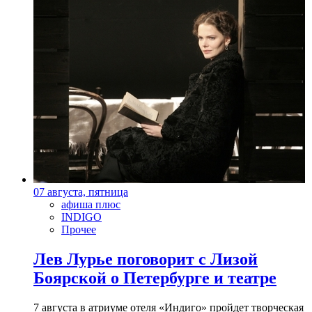
07 августа, пятница
афиша плюс
INDIGO
Прочее
Лев Лурье поговорит с Лизой
Боярской о Петербурге и театре
7 августа в атриуме отеля «Индиго» пройдет творческая