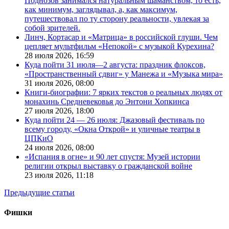
Поднозов занимался натуральным шаманством, то есть,
как минимум, заглядывал, а, как максимум,
путешествовал по ту сторону реальности, увлекая за
собой зрителей.
Линч, Кортасар и «Матрица» в российской глуши. Чем
цепляет мультфильм «Непокой» с музыкой Курехина?
28 июля 2026,
16:59
Куда пойти 31 июля—2 августа: праздник флоксов,
«Пространственный сдвиг» у Манежа и «Музыка мира»
31 июля 2026,
08:00
Книги-биографии: 7 ярких текстов о реальных людях от
монахинь Средневековья до Энтони Хопкинса
27 июля 2026,
18:00
Куда пойти 24 — 26 июля: Джазовый фестиваль по
всему городу, «Окна Открой» и уличные театры в
ЦПКиО
24 июля 2026,
08:00
«Испания в огне» и 90 лет спустя: Музей истории
религии открыл выставку о гражданской войне
23 июля 2026,
11:18
Предыдущие статьи
Фишки