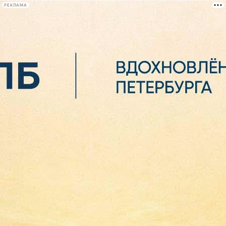
РЕКЛАМА
Афиша Plus
#телегид
Фонтанка.ру
Сегодня:
2026.08.07
03:47
Афиша Plus
кино
спектакли
выставки
концерты
лекции
книги
афиша плюс
новости
+