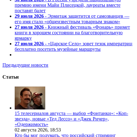
премию имени Майи Плисецкой, лауреаты вместе
поставят балет
29 июля 2026
- Эрмитаж защитится от самозванцев —
его имя стало «общеизвестным товарным знаком»
27 июля 2026
- Книжный фестиваль «Фонарь» примет
книги в хорошем состоянии на благотворительную
ярмарку
27 июля 2026
- «Царское Село» зовет тезок императриц
бесплатно посетить музейные маршруты
Предыдущие новости
Статьи
15 телесериалов августа — выбор «Фонтанки»: «Коп-
звезда», новые «Тед Лессо» и «Джек Ричер»,
«Одержимость»
02 августа 2026,
18:53
Кто бы мог подумать, что российский стриминг