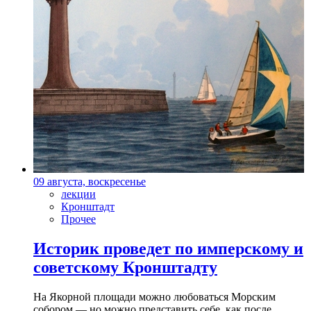
09 августа, воскресенье
лекции
Кронштадт
Прочее
Историк проведет по имперскому и
советскому Кронштадту
На Якорной площади можно любоваться Морским
собором — но можно представить себе, как после