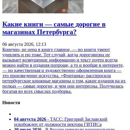
Какие книги — самые дорогие в
магазинах Петербурга?
06 августа 2026, 12:13
Конечно, не цена в книге главное, — но книги умеют
удивлять и ею тоже. Тот случай, когда дороговизна не
вызывает возмущения: информацию и текст почти всегда
можно найти в издания попроще, а то и вообще в интернете,
— но качественная и художественно оформленная книга —
это произведение искусства. «Фонтанка» расспросила
петербургские книжные магазины о том, какие издания на их
полках — самые дорогие, и чем они интересны. Получилась
богатая во всех смыслах подборка.
Новости
04 августа 2026
- ТАСС: Григорий Заславский
освобожден от должности ректора ГИТИСа
30 июля 2026
- В России учредили национальную