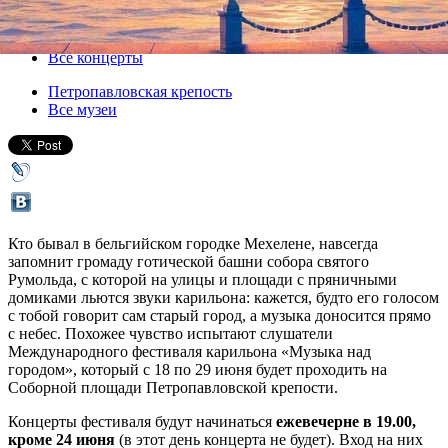
18 июня 2017, воскресенье
-
29 июня 2017, четверг
Версия для печати
Все концерты
Петропавловская крепость
Все музеи
Кто бывал в бельгийском городке Мехелене, навсегда
запомнит громаду готической башни собора святого
Румольда, с которой на улицы и площади с пряничными
домиками льются звуки карильона: кажется, будто его голосом
с тобой говорит сам старый город, а музыка доносится прямо
с небес. Похожее чувство испытают слушатели
Международного фестиваля карильона «Музыка над
городом», который с 18 по 29 июня будет проходить на
Соборной площади Петропавловской крепости.
Концерты фестиваля будут начинаться
ежевечерне в 19.00,
кроме 24 июня
(в этот день концерта не будет). Вход на них