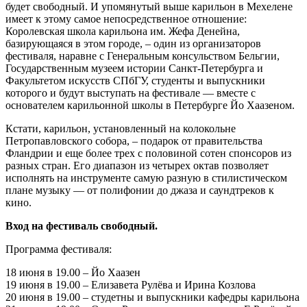
будет свободный. И упомянутый выше карильон в Мехелене
имеет к этому самое непосредственное отношение:
Королевская школа карильона им. Жефа Денейна,
базирующаяся в этом городе, – один из организаторов
фестиваля, наравне с Генеральным консульством Бельгии,
Государственным музеем истории Санкт-Петербурга и
Факультетом искусств СПбГУ, студенты и выпускники
которого и будут выступать на фестивале — вместе с
основателем карильонной школы в Петербурге Йо Хаазеном.
Кстати, карильон, установленный на колокольне
Петропавловского собора, – подарок от правительства
Фландрии и еще более трех с половиной сотен спонсоров из
разных стран. Его диапазон из четырех октав позволяет
исполнять на инструменте самую разную в стилистическом
плане музыку — от полифонии до джаза и саундтреков к
кино.
Вход на фестиваль свободный.
Программа фестиваля:
18 июня в 19.00 – Йо Хаазен
19 июня в 19.00 – Елизавета Рулёва и Ирина Козлова
20 июня в 19.00 – студетны и выпускники кафедры карильона