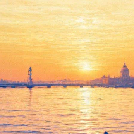
Над Невой летними вечерами
будет звучать карильон