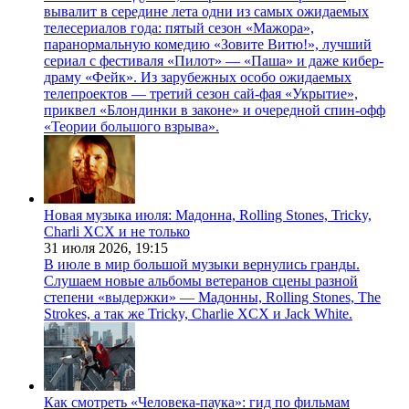
вывалит в середине лета одни из самых ожидаемых
телесериалов года: пятый сезон «Мажора»,
паранормальную комедию «Зовите Витю!», лучший
сериал с фестиваля «Пилот» — «Паша» и даже кибер-
драму «Фейк». Из зарубежных особо ожидаемых
телепроектов — третий сезон сай-фая «Укрытие»,
приквел «Блондинки в законе» и очередной спин-офф
«Теории большого взрыва».
Новая музыка июля: Мадонна, Rolling Stones, Tricky,
Charli XCX и не только
31 июля 2026,
19:15
В июле в мир большой музыки вернулись гранды.
Слушаем новые альбомы ветеранов сцены разной
степени «выдержки» — Мадонны, Rolling Stones, The
Strokes, а так же Tricky, Charlie XCX и Jack White.
Как смотреть «Человека-паука»: гид по фильмам