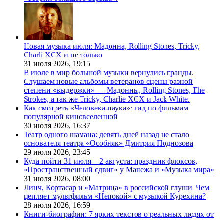
Новая музыка июля: Мадонна, Rolling Stones, Tricky,
Charli XCX и не только
31 июля 2026,
19:15
В июле в мир большой музыки вернулись гранды.
Слушаем новые альбомы ветеранов сцены разной
степени «выдержки» — Мадонны, Rolling Stones, The
Strokes, а так же Tricky, Charlie XCX и Jack White.
Как смотреть «Человека-паука»: гид по фильмам
популярной киновселенной
30 июля 2026,
16:37
Театр одного шамана: девять дней назад не стало
основателя театра «Особняк» Дмитрия Поднозова
29 июля 2026,
23:45
Куда пойти 31 июля—2 августа: праздник флоксов,
«Пространственный сдвиг» у Манежа и «Музыка мира»
31 июля 2026,
08:00
Линч, Кортасар и «Матрица» в российской глуши. Чем
цепляет мультфильм «Непокой» с музыкой Курехина?
28 июля 2026,
16:59
Книги-биографии: 7 ярких текстов о реальных людях от