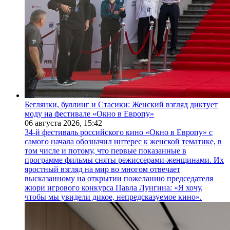
Беглянки, буллинг и Стасики: Женский взгляд диктует
моду на фестивале «Окно в Европу»
06 августа 2026,
15:42
34-й фестиваль российского кино «Окно в Европу» с
самого начала обозначил интерес к женской тематике, в
том числе и потому, что первые показанные в
программе фильмы сняты режиссерами-женщинами. Их
яростный взгляд на мир во многом отвечает
высказанному на открытии пожеланию председателя
жюри игрового конкурса Павла Лунгина: «Я хочу,
чтобы мы увидели дикое, непредсказуемое кино».