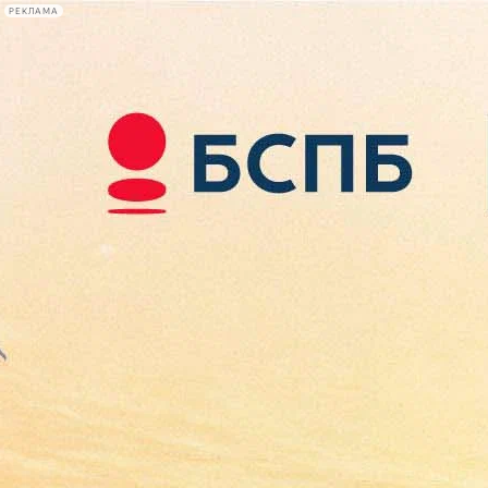
РЕКЛАМА
Афиша Plus
#телегид
Фонтанка.ру
Сегодня:
2026.08.07
21:39
Афиша Plus
кино
спектакли
выставки
концерты
лекции
книги
афиша плюс
новости
+