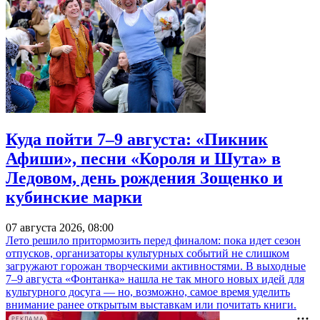
Куда пойти 7–9 августа: «Пикник
Афиши», песни «Короля и Шута» в
Ледовом, день рождения Зощенко и
кубинские марки
07 августа 2026, 08:00
Лето решило притормозить перед финалом: пока идет сезон
отпусков, организаторы культурных событий не слишком
загружают горожан творческими активностями. В выходные
7–9 августа «Фонтанка» нашла не так много новых идей для
культурного досуга — но, возможно, самое время уделить
внимание ранее открытым выставкам или почитать книги.
РЕКЛАМА