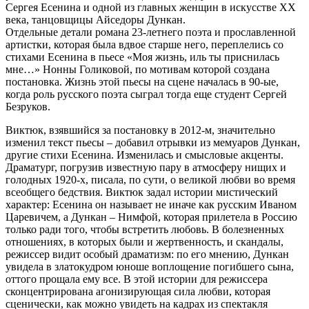
Сергея Есенина и одной из главных женщин в искусстве XX
века, танцовщицы Айседоры Дункан.
Отдельные детали романа 23-летнего поэта и прославленной
артистки, которая была вдвое старше него, переплелись со
стихами Есенина в пьесе «Моя жизнь, иль ты приснилась
мне…» Нонны Голиковой, по мотивам которой создана
постановка. Жизнь этой пьесы на сцене началась в 90-ые,
когда роль русского поэта сыграл тогда еще студент Сергей
Безруков.
Виктюк, взявшийся за постановку в 2012-м, значительно
изменил текст пьесы – добавил отрывки из мемуаров Дункан,
другие стихи Есенина. Изменилась и смысловые акценты.
Драматург, погрузив известную пару в атмосферу нищих и
голодных 1920-х, писала, по сути, о великой любви во время
всеобщего бедствия. Виктюк задал истории мистический
характер: Есенина он называет не иначе как русским Иваном
Царевичем, а Дункан – Нимфой, которая прилетела в Россию
только ради того, чтобы встретить любовь. В болезненных
отношениях, в которых были и жертвенность, и скандалы,
режиссер видит особый драматизм: по его мнению, Дункан
увидела в златокудром юноше воплощение погибшего сына,
оттого прощала ему все. В этой истории для режиссера
сконцентрирована агонизирующая сила любви, которая
сценически, как можно увидеть на кадрах из спектакля