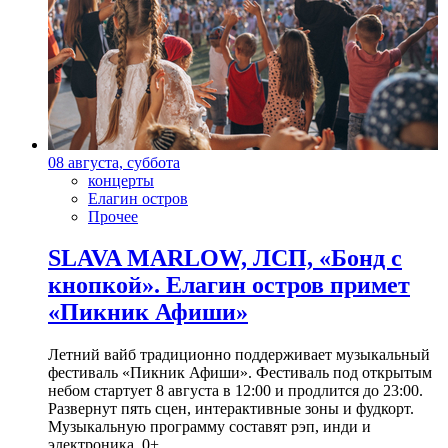
08 августа, суббота
концерты
Елагин остров
Прочее
SLAVA MARLOW, ЛСП, «Бонд с
кнопкой». Елагин остров примет
«Пикник Афиши»
Летний вайб традиционно поддерживает музыкальный
фестиваль «Пикник Афиши». Фестиваль под открытым
небом стартует 8 августа в 12:00 и продлится до 23:00.
Развернут пять сцен, интерактивные зоны и фудкорт.
Музыкальную программу составят рэп, инди и
электроника. 0+