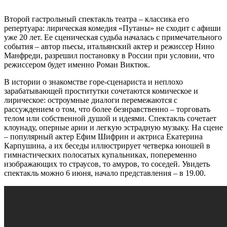
Второй гастрольный спектакль театра – классика его
репертуара: лирическая комедия «Путаны» не сходит с афиши
уже 20 лет. Ее сценическая судьба началась с примечательного
события – автор пьесы, итальянский актер и режиссер Нино
Манфреди, разрешил постановку в России при условии, что
режиссером будет именно Роман Виктюк.
В истории о знакомстве горе-сценариста и неплохо
зарабатывающей проститутки сочетаются комическое и
лирическое: остроумные диалоги перемежаются с
рассуждением о том, что более безнравственно – торговать
телом или собственной душой и идеями. Спектакль сочетает
клоунаду, оперные арии и легкую эстрадную музыку. На сцене
– популярный актер Ефим Шифрин и актриса Екатерина
Карпушина, а их беседы иллюстрирует четверка юношей в
гимнастических полосатых купальниках, попеременно
изображающих то страусов, то амуров, то соседей. Увидеть
спектакль можно 6 июня, начало представления – в 19.00.