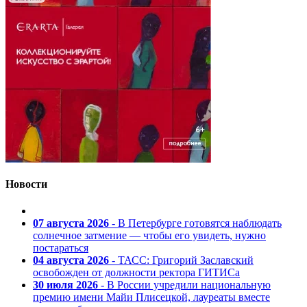
Новости
07 августа 2026
- В Петербурге готовятся наблюдать
солнечное затмение — чтобы его увидеть, нужно
постараться
04 августа 2026
- ТАСС: Григорий Заславский
освобожден от должности ректора ГИТИСа
30 июля 2026
- В России учредили национальную
премию имени Майи Плисецкой, лауреаты вместе