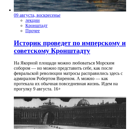
09 августа, воскресенье
лекции
Кронштадт
Прочее
Историк проведет по имперскому и
советскому Кронштадту
На Якорной площади можно любоваться Морским
собором — но можно представить себе, как после
февральской революции матросы расправились здесь с
адмиралом Робертом Виреном. А можно — как
протекала их обычная повседневная жизнь. Идем на
прогулку 9 августа. 16+