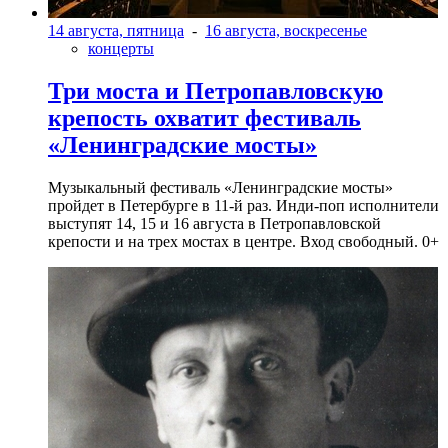
14 августа, пятница
-
16 августа, воскресенье
концерты
Три моста и Петропавловскую
крепость охватит фестиваль
«Ленинградские мосты»
Музыкальный фестиваль «Ленинградские мосты»
пройдет в Петербурге в 11-й раз. Инди-поп исполнители
выступят 14, 15 и 16 августа в Петропавловской
крепости и на трех мостах в центре. Вход свободный. 0+