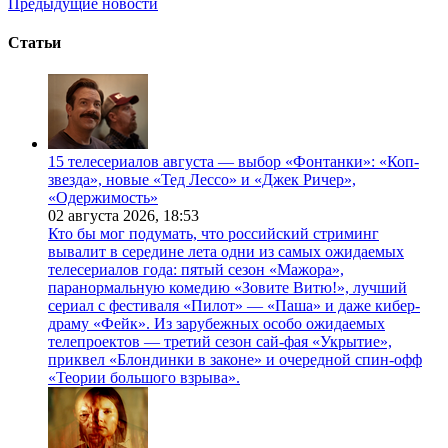
Предыдущие новости
Статьи
15 телесериалов августа — выбор «Фонтанки»: «Коп-
звезда», новые «Тед Лессо» и «Джек Ричер»,
«Одержимость»
02 августа 2026,
18:53
Кто бы мог подумать, что российский стриминг
вывалит в середине лета одни из самых ожидаемых
телесериалов года: пятый сезон «Мажора»,
паранормальную комедию «Зовите Витю!», лучший
сериал с фестиваля «Пилот» — «Паша» и даже кибер-
драму «Фейк». Из зарубежных особо ожидаемых
телепроектов — третий сезон сай-фая «Укрытие»,
приквел «Блондинки в законе» и очередной спин-офф
«Теории большого взрыва».