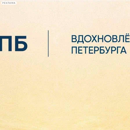
РЕКЛАМА
Афиша Plus
#телегид
Фонтанка.ру
Сегодня:
2026.08.07
05:29
Афиша Plus
кино
спектакли
выставки
концерты
лекции
книги
афиша плюс
новости
+