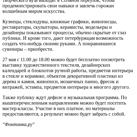
творческого вуза выходят в Соляной переулок, чтобы
продемонстрировать свои навыки и завлечь горожан
волшебным миром искусства.
Кузнецы, стеклодувы, книжные графики, живописцы,
реставраторы, скульпторы, керамисты, модельеры и
дизайнеры показывают процессы, обычно скрытые от глаз
публики. И кроме того, дают петербуржцам возможность
создать что-нибудь своими руками. А понравившиеся
сувениры – приобрести.
27 мая с 11.00 до 18.00 можно будет бесплатно посмотреть
выставку художественного текстиля, дизайнерских
календарей и блокнотов ручной работы, предметов интерьера
в стекле и керамике, объектов декоративной пластики из
дерева и камня, живописи, мозаичных панно, фресок и
витражей, эстампа, предметов интерьера и многого другого.
Также публику ждут дефиле и музыкальная программа. По
вышеперечисленным направлениям можно будет посетить
мастер-классы. Участие в них платное, но материалы
предоставляются, а результат можно будет забрать с собой.
"Фонтанка.ру"