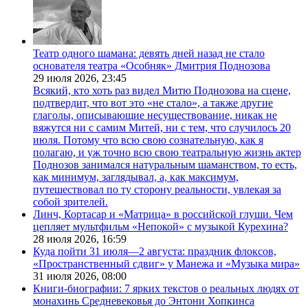
Театр одного шамана: девять дней назад не стало
основателя театра «Особняк» Дмитрия Поднозова
29 июля 2026,
23:45
Всякий, кто хоть раз видел Митю Поднозова на сцене,
подтвердит, что вот это «не стало», а также другие
глаголы, описывающие несуществование, никак не
вяжутся ни с самим Митей, ни с тем, что случилось 20
июля. Потому что всю свою сознательную, как я
полагаю, и уж точно всю свою театральную жизнь актер
Поднозов занимался натуральным шаманством, то есть,
как минимум, заглядывал, а, как максимум,
путешествовал по ту сторону реальности, увлекая за
собой зрителей.
Линч, Кортасар и «Матрица» в российской глуши. Чем
цепляет мультфильм «Непокой» с музыкой Курехина?
28 июля 2026,
16:59
Куда пойти 31 июля—2 августа: праздник флоксов,
«Пространственный сдвиг» у Манежа и «Музыка мира»
31 июля 2026,
08:00
Книги-биографии: 7 ярких текстов о реальных людях от
монахинь Средневековья до Энтони Хопкинса