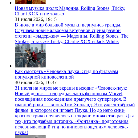
Новая музыка июля: Мадонна, Rolling Stones, Tricky,
Charli XCX и не только
31 июля 2026,
19:15
В июле в мир большой музыки вернулись гранды.
Слушаем новые альбомы ветеранов сцены разной
степени «выдержки» — Мадонны, Rolling Stones, The
Strokes, а так же Tricky, Charlie XCX и Jack White.
Как смотреть «Человека-паука»: гид по фильмам
популярной киновселенной
30 июля 2026,
16:37
31 июля на мировые экраны выходит «Человек-паук:
Новый день» — очередная часть франшизы Marvel,
посвящённая похождениям прыгучего супергероя. В
главной роли — вновь Том Холланд. Это уже четвёртый
фильм, в котором он играет Паука. Но до него сине-
красное трико появлялось на экране множество раз. Для
тех, кто подзабыл историю, «Фонтанка» подготовила
исчерпывающий гид по киновоплощениям человека-
паука!