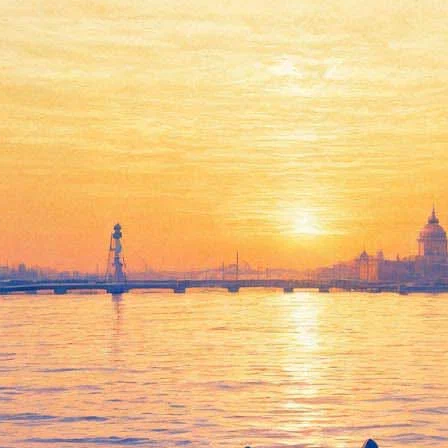
Город мастеров вновь
вырастет возле Академии
Штиглица