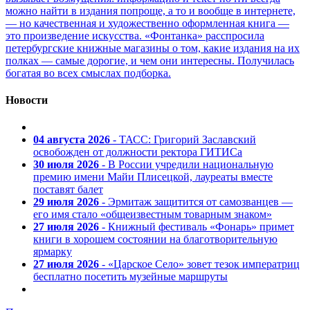
можно найти в издания попроще, а то и вообще в интернете,
— но качественная и художественно оформленная книга —
это произведение искусства. «Фонтанка» расспросила
петербургские книжные магазины о том, какие издания на их
полках — самые дорогие, и чем они интересны. Получилась
богатая во всех смыслах подборка.
Новости
04 августа 2026
- ТАСС: Григорий Заславский
освобожден от должности ректора ГИТИСа
30 июля 2026
- В России учредили национальную
премию имени Майи Плисецкой, лауреаты вместе
поставят балет
29 июля 2026
- Эрмитаж защитится от самозванцев —
его имя стало «общеизвестным товарным знаком»
27 июля 2026
- Книжный фестиваль «Фонарь» примет
книги в хорошем состоянии на благотворительную
ярмарку
27 июля 2026
- «Царское Село» зовет тезок императриц
бесплатно посетить музейные маршруты