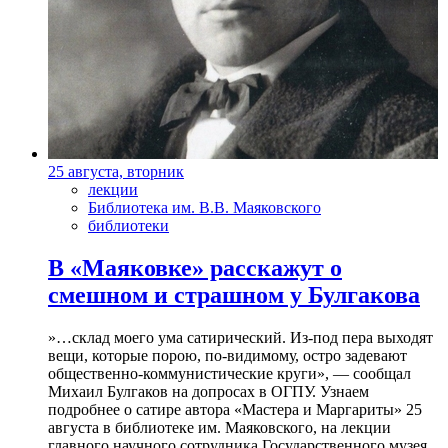
25 августа, вторник
лекции
Библиотека им. В.В. Маяковского
библиотеки
В «Маяковке» расскажут о
смешном и страшном у Булгакова
»…склад моего ума сатирический. Из-под пера выходят
вещи, которые порою, по-видимому, остро задевают
общественно-коммунистические круги», — сообщал
Михаил Булгаков на допросах в ОГПУ. Узнаем
подробнее о сатире автора «Мастера и Маргариты» 25
августа в библиотеке им. Маяковского, на лекции
главного научного сотрудника Государственного музея