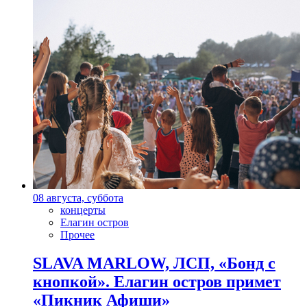
08 августа, суббота
концерты
Елагин остров
Прочее
SLAVA MARLOW, ЛСП, «Бонд с
кнопкой». Елагин остров примет
«Пикник Афиши»