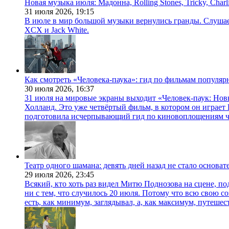
Новая музыка июля: Мадонна, Rolling Stones, Tricky, Char
31 июля 2026,
19:15
В июле в мир большой музыки вернулись гранды. Слушаем 
XCX и Jack White.
Как смотреть «Человека-паука»: гид по фильмам популя
30 июля 2026,
16:37
31 июля на мировые экраны выходит «Человек-паук: Нов
Холланд. Это уже четвёртый фильм, в котором он играет 
подготовила исчерпывающий гид по киновоплощениям ч
Театр одного шамана: девять дней назад не стало основа
29 июля 2026,
23:45
Всякий, кто хоть раз видел Митю Поднозова на сцене, по
ни с тем, что случилось 20 июля. Потому что всю свою 
есть, как минимум, заглядывал, а, как максимум, путешест