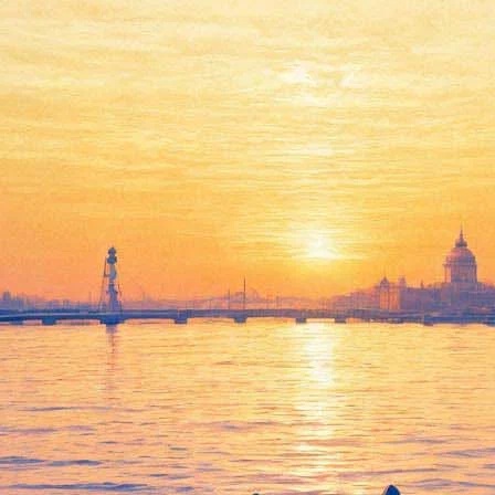
рмитажа показали восстановленные росписи с Великого шелкового пути
танки»: «Коп-звезда», новые «Тед Лессо