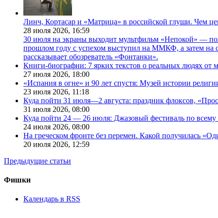
Линч, Кортасар и «Матрица» в российской глуши. Чем ц
28 июля 2026,
16:59
30 июля на экраны выходит мультфильм «Непокой» — по
прошлом году с успехом выступил на ММКФ, а затем на 
рассказывает обозреватель «Фонтанки».
Книги-биографии: 7 ярких текстов о реальных людях от
27 июля 2026,
18:00
«Испания в огне» и 90 лет спустя: Музей истории религ
23 июля 2026,
11:18
Куда пойти 31 июля—2 августа: праздник флоксов, «Про
31 июля 2026,
08:00
Куда пойти 24 — 26 июля: Джазовый фестиваль по всему
24 июля 2026,
08:00
На греческом фронте без перемен. Какой получилась «О
20 июля 2026,
12:59
Предыдущие статьи
Фишки
Календарь в RSS