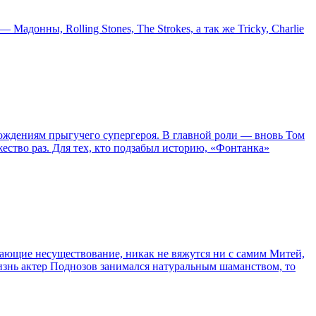
онны, Rolling Stones, The Strokes, а так же Tricky, Charlie
ождениям прыгучего супергероя. В главной роли — вновь Том
жество раз. Для тех, кто подзабыл историю, «Фонтанка»
сывающие несуществование, никак не вяжутся ни с самим Митей,
жизнь актер Поднозов занимался натуральным шаманством, то