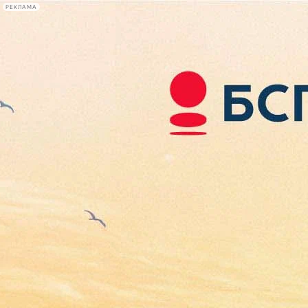
РЕКЛАМА
Афиша Plus
#телегид
Фонтанка.ру
Сегодня:
2026.08.06
03:08
Афиша Plus
кино
спектакли
выставки
концерты
лекции
книги
афиша плюс
новости
+