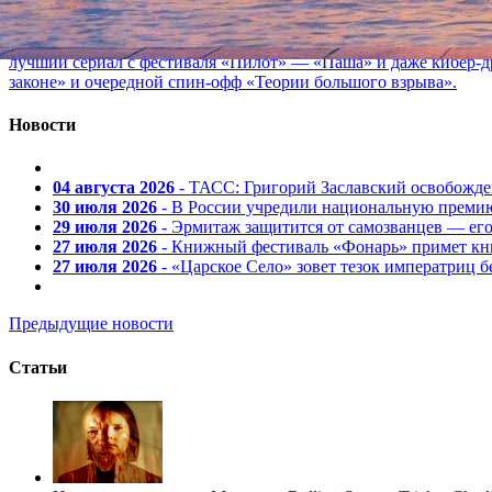
02 августа 2026, 18:53
Кто бы мог подумать, что российский стриминг вывалит в сер
лучший сериал с фестиваля «Пилот» — «Паша» и даже кибер-д
законе» и очередной спин-офф «Теории большого взрыва».
Новости
04 августа 2026
- ТАСС: Григорий Заславский освобожд
30 июля 2026
- В России учредили национальную премию
29 июля 2026
- Эрмитаж защитится от самозванцев — ег
27 июля 2026
- Книжный фестиваль «Фонарь» примет кни
27 июля 2026
- «Царское Село» зовет тезок императриц 
Предыдущие новости
Статьи