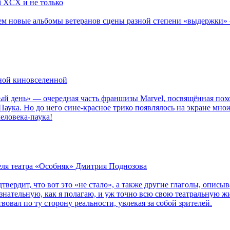
li XCX и не только
новые альбомы ветеранов сцены разной степени «выдержки» — Мад
рной киновселенной
ый день» — очередная часть франшизы Marvel, посвящённая пох
Паука. Но до него сине-красное трико появлялось на экране мно
еловека-паука!
теля театра «Особняк» Дмитрия Поднозова
дтвердит, что вот это «не стало», а также другие глаголы, опи
сознательную, как я полагаю, и уж точно всю свою театральную 
вовал по ту сторону реальности, увлекая за собой зрителей.