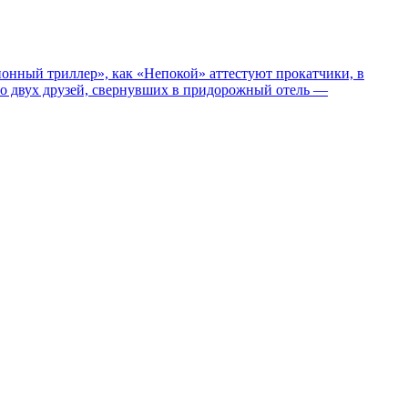
нный триллер», как «Непокой» аттестуют прокатчики, в
ро двух друзей, свернувших в придорожный отель —