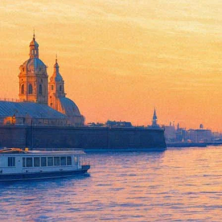
28 октября 2025, вторник
13:30:
«Согдийские художники — непредсказуемые». Реставраторы Э
Архив предыдущих материалов
15 телесериалов августа — выбор «Фон