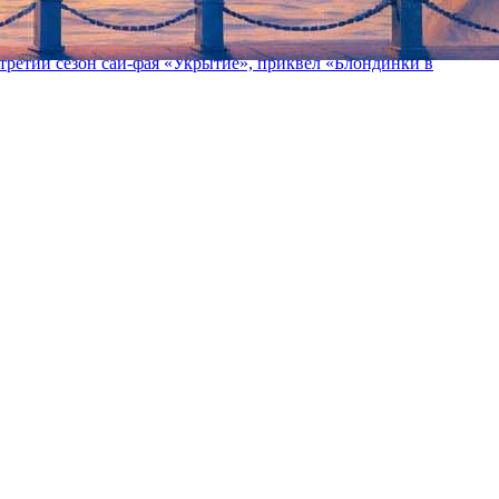
 сезон «Мажора», паранормальную комедию «Зовите Витю!»,
ретий сезон сай-фая «Укрытие», приквел «Блондинки в