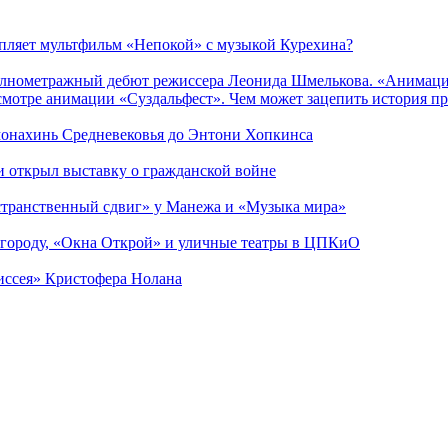
епляет мультфильм «Непокой» с музыкой Курехина?
лнометражный дебют режиссера Леонида Шмелькова. «Анимацио
смотре анимации «Суздальфест». Чем может зацепить история п
 монахинь Средневековья до Энтони Хопкинса
ии открыл выставку о гражданской войне
странственный сдвиг» у Манежа и «Музыка мира»
 городу, «Окна Открой» и уличные театры в ЦПКиО
диссея» Кристофера Нолана