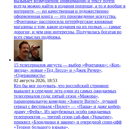
вызывает возмущения: информацию и текст почти
всегда можно найти в издания попроще, а то и вообще в
интернете, — но качественная и художественно
оформленная книга — это произведение искусства.
«Фонтанка» расспросила петербургские книжные
магазины о том, какие издания на их полках — самые
дорогие, и чем они интересны. Получилась богатая во
всех смыслах подборка.
15 телесериалов августа — выбор «Фонтанки»: «Коп-
звезда», новые «Тед Лессо» и «Джек Ричер»,
«Одержимость»
02 августа 2026,
18:53
Кто бы мог подумать, что российский стриминг
вывалит в середине лета одни из самых ожидаемых
телесериалов года: пятый сезон «Мажора»,
паранормальную комедию «Зовите Витю!», лучший
сериал с фестиваля «Пилот» — «Паша» и даже кибер-
драму «Фейк». Из зарубежных особо ожидаемых
телепроектов — третий сезон сай-фая «Укрытие»,
приквел «Блондинки в законе» и очередной спин-офф
«Теории большого взрыва».