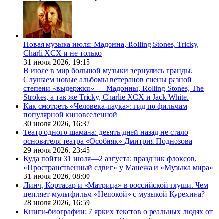
Новая музыка июля: Мадонна, Rolling Stones, Tricky,
Charli XCX и не только
31 июля 2026,
19:15
В июле в мир большой музыки вернулись гранды.
Слушаем новые альбомы ветеранов сцены разной
степени «выдержки» — Мадонны, Rolling Stones, The
Strokes, а так же Tricky, Charlie XCX и Jack White.
Как смотреть «Человека-паука»: гид по фильмам
популярной киновселенной
30 июля 2026,
16:37
Театр одного шамана: девять дней назад не стало
основателя театра «Особняк» Дмитрия Поднозова
29 июля 2026,
23:45
Куда пойти 31 июля—2 августа: праздник флоксов,
«Пространственный сдвиг» у Манежа и «Музыка мира»
31 июля 2026,
08:00
Линч, Кортасар и «Матрица» в российской глуши. Чем
цепляет мультфильм «Непокой» с музыкой Курехина?
28 июля 2026,
16:59
Книги-биографии: 7 ярких текстов о реальных людях от