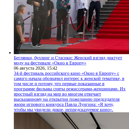
Беглянки, буллинг и Стасики: Женский взгляд диктует
моду на фестивале «Окно в Европу»
06 августа 2026,
15:42
34-й фестиваль российского кино «Окно в Европу» с
самого начала обозначил интерес к женской тематике, в
том числе и потому, что первые показанные в
программе фильмы сняты режиссерами-женщинами. Их
яростный взгляд на мир во многом отвечает
высказанному на открытии пожеланию председателя
жюри игрового конкурса Павла Лунгина: «Я хочу,
чтобы мы увидели дикое, непредсказуемое кино».