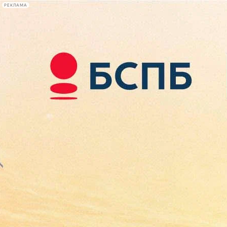
РЕКЛАМА
Афиша Plus
#телегид
Фонтанка.ру
Сегодня:
2026.08.08
16:09
Афиша Plus
кино
спектакли
выставки
концерты
лекции
книги
афиша плюс
новости
+