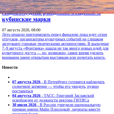
Афиши», песни «Короля и Шута» в
Ледовом, день рождения Зощенко и
кубинские марки
07 августа 2026, 08:00
Лето решило притормозить перед финалом: пока идет сезон
отпусков, организаторы культурных событий не слишком
загружают горожан творческими активностями. В выходные
7–9 августа «Фонтанка» нашла не так много новых идей для
культурного досуга — но, возможно, самое время уделить
внимание ранее открытым выставкам или почитать книги.
Новости
07 августа 2026
- В Петербурге готовятся наблюдать
солнечное затмение — чтобы его увидеть, нужно
постараться
04 августа 2026
- ТАСС: Григорий Заславский
освобожден от должности ректора ГИТИСа
30 июля 2026
- В России учредили национальную
премию имени Майи Плисецкой, лауреаты вместе
поставят балет