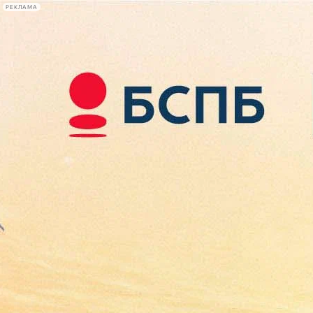
РЕКЛАМА
Афиша Plus
#телегид
Фонтанка.ру
Сегодня:
2026.08.09
04:12
Афиша Plus
кино
спектакли
выставки
концерты
лекции
книги
афиша плюс
новости
+