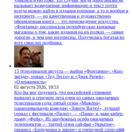
удивлять и ею тоже. Тот случай, когда дороговизна не
вызывает возмущения: информацию и текст почти
всегда можно найти в издания попроще, а то и вообще в
интернете, — но качественная и художественно
оформленная книга — это произведение искусства.
«Фонтанка» расспросила петербургские книжные
магазины о том, какие издания на их полках — самые
дорогие, и чем они интересны. Получилась богатая во
всех смыслах подборка.
15 телесериалов августа — выбор «Фонтанки»: «Коп-
звезда», новые «Тед Лессо» и «Джек Ричер»,
«Одержимость»
02 августа 2026,
18:53
Кто бы мог подумать, что российский стриминг
вывалит в середине лета одни из самых ожидаемых
телесериалов года: пятый сезон «Мажора»,
паранормальную комедию «Зовите Витю!», лучший
сериал с фестиваля «Пилот» — «Паша» и даже кибер-
драму «Фейк». Из зарубежных особо ожидаемых
телепроектов — третий сезон сай-фая «Укрытие»,
приквел «Блондинки в законе» и очередной спин-офф