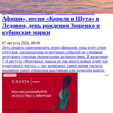
Куда пойти 7–9 августа: «Пикник
Афиши», песни «Короля и Шута» в
Ледовом, день рождения Зощенко и
кубинские марки
07 августа 2026, 08:00
Лето решило притормозить перед финалом: пока идет сезон
отпусков, организаторы культурных событий не слишком
загружают горожан творческими активностями. В выходные
7–9 августа «Фонтанка» нашла не так много новых идей для
культурного досуга — но, возможно, самое время уделить
внимание ранее открытым выставкам или почитать книги.
РЕКЛАМА