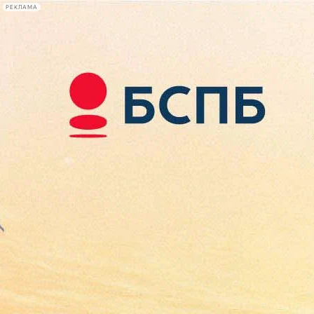
РЕКЛАМА
Афиша Plus
#телегид
Фонтанка.ру
Сегодня:
2026.08.08
19:40
Афиша Plus
кино
спектакли
выставки
концерты
лекции
книги
афиша плюс
новости
+