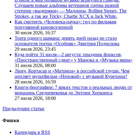
Слушаем новые альбомы ветеранов сцены разной
степени «выдержки» — Мадонны, Rolling Stones, The
Strokes, а так же Tricky, Charlie XCX и Jack White.
Как смотреть «Человека-паука»: гид по фильмам
популярной киновселенной
30 июля 2026,
16:37
Театр одного шамана: девять дней назад не стало
основателя театра «Особняк» Дмитрия Поднозова
29 июля 2026,
23:45
Куда пойти 31 июля—2 августа: праздник флоксов,
«Пространственный сдвиг» у Манежа и «Музыка мира»
31 июля 2026,
08:00
Линч, Кортасар и «Матрица» в российской глуши. Чем
цепляет мультфильм «Непокой» с музыкой Курехина?
28 июля 2026,
16:59
Книги-биографии: 7 ярких текстов о реальных людях от
монахинь Средневековья до Энтони Хопкинса
27 июля 2026,
18:00
Предыдущие статьи
Фишки
Календарь в RSS