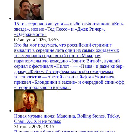
15 телесериалов августа — выбор «Фонтанки»: «Коп-
звезда», новые «Тед Лессо» и «Джек Ричер»,
«Одержимость»
02 августа 2026,
18:53
Кто бы мог подумать, что российский стриминг
вывалит в середине лета одни из самых ожидаемых
телесериалов года: пятый сезон «Мажора»,
паранормальную комедию «Зовите Витю!», лучший
сериал с фестиваля «Пилот» — «Паша» и даже кибер-
драму «Фейк». Из зарубежных особо ожидаемых
телепроектов — третий сезон сай-фая «Укрытие»,
приквел «Блондинки в законе» и очередной спин-офф
«Теории большого взрыва».
Новая музыка июля: Мадонна, Rolling Stones, Tricky,
Charli XCX и не только
31 июля 2026,
19:15
В июле в мир большой музыки вернулись гранды.