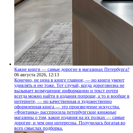
Какие книги — самые дорогие в магазинах Петербурга?
06 августа 2026,
12:13
Конечно, не цена в книге главное, — но книги умеют
удивлять и ею тоже. Тот случай, когда дороговизна не
вызывает возмущения: информацию и текст почти
всегда можно найти в издания попроще, а то и вообще в
интернете, — но качественная и художественно
оформленная книга — это произведение искусства.
«Фонтанка» расспросила петербургские книжные
магазины о том, какие издания на их полках — самые
дорогие, и чем они интересны. Получилась богатая во
всех смыслах подборка.