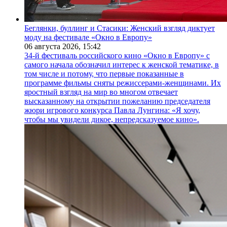
Беглянки, буллинг и Стасики: Женский взгляд диктует
моду на фестивале «Окно в Европу»
06 августа 2026,
15:42
34-й фестиваль российского кино «Окно в Европу» с
самого начала обозначил интерес к женской тематике, в
том числе и потому, что первые показанные в
программе фильмы сняты режиссерами-женщинами. Их
яростный взгляд на мир во многом отвечает
высказанному на открытии пожеланию председателя
жюри игрового конкурса Павла Лунгина: «Я хочу,
чтобы мы увидели дикое, непредсказуемое кино».