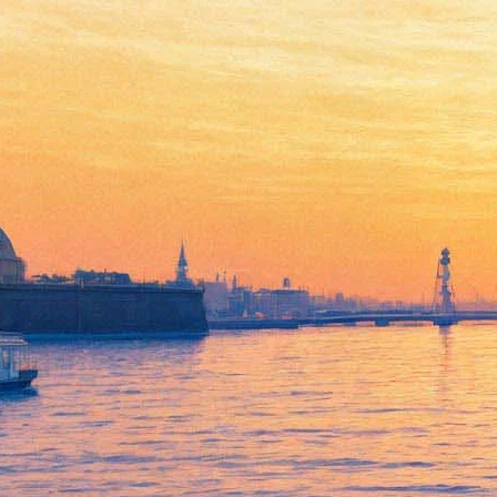
02 июля 2025, среда
17:07:
Крепость «Корела» вошла в состав Выборгского
объединённого музея-заповедника — теперь ее
отреставрируют
14:42:
Михаил Швыдкой: «Было бы куда честнее вернуться к
цензуре»
Архив предыдущих материалов